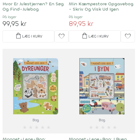
Hvor Er Julestjernen? En Søg
Min Kæmpestore Opgavebog
Og Find-Julebog
- Skriv Og Visk Ud Igen
På lager
På lager
99,95 kr
89,95 kr
shopping_bag
shopping_bag
favorite
favorite
LÆG I KURV
LÆG I KURV
Bog
Bog
★
★
★
★
★
★
★
★
★
★
Magnet-Lege-Bog:
Magnet-Lege-Bog: I Byen