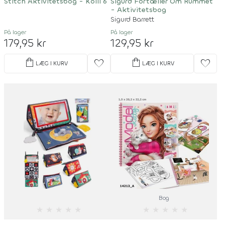
Stitch Aktivitetsbog - Kolli 6
Sigurd Fortæller Om Rummet
- Aktivitetsbog
Sigurd Barrett
På lager
På lager
179,95 kr
129,95 kr
shopping_bag
shopping_bag
favorite
favorite
LÆG I KURV
LÆG I KURV
Bog
★
★
★
★
★
★
★
★
★
★