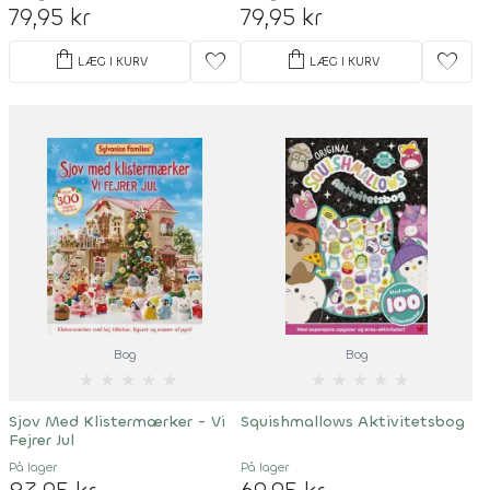
79,95 kr
79,95 kr
shopping_bag
shopping_bag
favorite
favorite
LÆG I KURV
LÆG I KURV
Bog
Bog
★
★
★
★
★
★
★
★
★
★
Sjov Med Klistermærker - Vi
Squishmallows Aktivitetsbog
Fejrer Jul
På lager
På lager