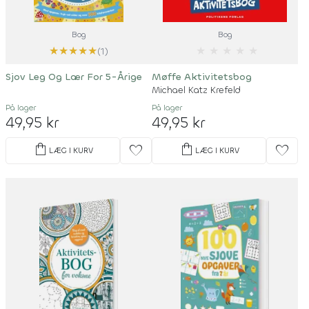
Bog
Bog
★
★
★
★
★
★
★
★
★
★
(1)
Sjov Leg Og Lær For 5-Årige
Møffe Aktivitetsbog
Michael Katz Krefeld
På lager
På lager
49,95 kr
49,95 kr
shopping_bag
shopping_bag
favorite
favorite
LÆG I KURV
LÆG I KURV