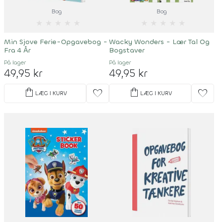
Bog
Bog
★
★
★
★
★
★
★
★
★
★
Min Sjove Ferie-Opgavebog -
Wacky Wonders - Lær Tal Og
Fra 4 År
Bogstaver
På lager
På lager
49,95 kr
49,95 kr
shopping_bag
shopping_bag
favorite
favorite
LÆG I KURV
LÆG I KURV