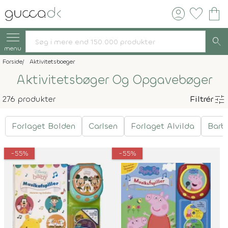
account_circle
favorite
shopping_bag
search
menu
Forside
Aktivitetsboeger
Aktivitetsbøger Og Opgavebøger
tune
276 produkter
Filtrér
Forlaget Bolden
Carlsen
Forlaget Alvilda
Barb
-55%
-55%