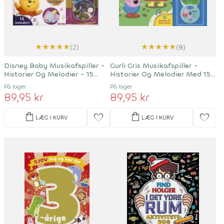
★
★
★
★
★
★
★
★
★
★
(2)
(8)
Disney Baby Musikafspiller -
Gurli Gris Musikafspiller -
Historier Og Melodier - 15
Historier Og Melodier Med 15
Sange
Sange
På lager
På lager
89,95 kr
89,95 kr
shopping_bag
shopping_bag
favorite
favorite
LÆG I KURV
LÆG I KURV