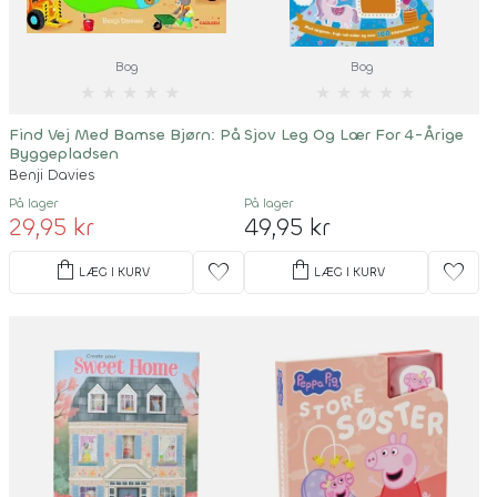
Bog
Bog
★
★
★
★
★
★
★
★
★
★
Find Vej Med Bamse Bjørn: På
Sjov Leg Og Lær For 4-Årige
Byggepladsen
Benji Davies
På lager
På lager
29,95 kr
49,95 kr
shopping_bag
shopping_bag
favorite
favorite
LÆG I KURV
LÆG I KURV