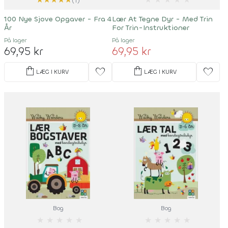
(1)
100 Nye Sjove Opgaver - Fra 4
Lær At Tegne Dyr - Med Trin
År
For Trin-Instruktioner
På lager
På lager
69,95 kr
69,95 kr
shopping_bag
shopping_bag
favorite
favorite
LÆG I KURV
LÆG I KURV
Bog
Bog
★
★
★
★
★
★
★
★
★
★