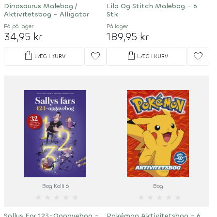
Dinosaurus Malebog /
Lilo Og Stitch Malebog - 6
Aktivitetsbog - Alligator
Stk
Få på lager
På lager
34,95 kr
189,95 kr
shopping_bag
shopping_bag
favorite
favorite
LÆG I KURV
LÆG I KURV
Bog Kolli 6
Bog
★
★
★
★
★
★
★
★
★
★
Sallys Far 123-Opgavebog -
Pokémon Aktivitetsbog - 6