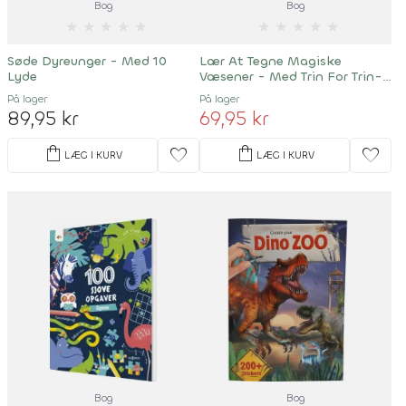
Bog
Bog
★
★
★
★
★
★
★
★
★
★
Søde Dyreunger - Med 10
Lær At Tegne Magiske
Lyde
Væsener - Med Trin For Trin-
Instruktioner
På lager
På lager
89,95 kr
69,95 kr
shopping_bag
shopping_bag
favorite
favorite
LÆG I KURV
LÆG I KURV
Bog
Bog