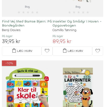
Bog
Bog
★
★
★
★
★
★
★
★
★
★
Find Vej Med Bamse Bjørn: På
Insekter Og Smådyr I Haven -
Bondegården
Opgavebogen
Benji Davies
Camilla Tønning
På lager
På lager
39,95 kr
89,95 kr
shopping_bag
shopping_bag
favorite
favorite
LÆG I KURV
LÆG I KURV
-10%