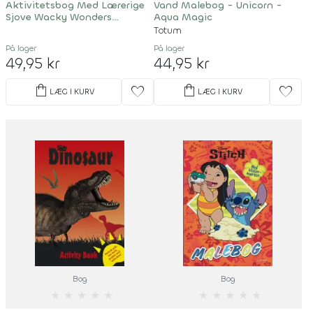
Aktivitetsbog Med Lærerige
Vand Malebog - Unicorn -
Sjove Wacky Wonders
Aqua Magic
Aktiviteter
Totum
På lager
På lager
49,95 kr
44,95 kr
shopping_bag
shopping_bag
favorite
favorite
LÆG I KURV
LÆG I KURV
Bog
Bog
★
★
★
★
★
★
★
★
★
★