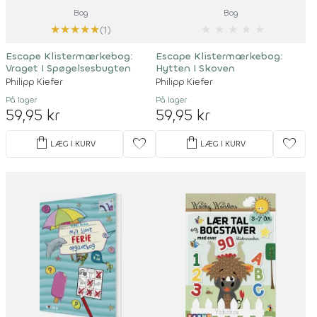
Bog
Bog
★
★
★
★
★
★
★
★
★
★
(1)
Escape Klistermærkebog:
Escape Klistermærkebog:
Vraget I Spøgelsesbugten
Hytten I Skoven
Philipp Kiefer
Philipp Kiefer
På lager
På lager
59,95 kr
59,95 kr
shopping_bag
shopping_bag
favorite
favorite
LÆG I KURV
LÆG I KURV