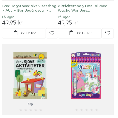
Lær Bogstaver Aktivitetsbog
Aktivitetsbog Lær Tal Med
- Abc - Bondegårdsdyr -
Wacky Wonders
Wacky Wonders
Bondegårdsdyr - 123
På lager
På lager
49,95 kr
49,95 kr
shopping_bag
shopping_bag
favorite
favorite
LÆG I KURV
LÆG I KURV
Bog
★
★
★
★
★
★
★
★
★
★