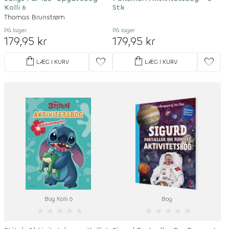
Kolli 6
Stk
Thomas Brunstrøm
På lager
På lager
179,95 kr
179,95 kr
shopping_bag
shopping_bag
favorite
favorite
LÆG I KURV
LÆG I KURV
Bog Kolli 6
Bog
★
★
★
★
★
★
★
★
★
★