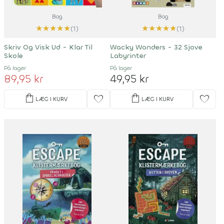
Bog
Bog
★
★
★
★
★
★
★
★
★
★
(1)
(1)
Skriv Og Visk Ud - Klar Til
Wacky Wonders - 32 Sjove
Skole
Labyrinter
På lager
På lager
89,95 kr
49,95 kr
shopping_bag
shopping_bag
favorite
favorite
LÆG I KURV
LÆG I KURV