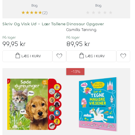
Bog
Bog
★
★
★
★
★
★
★
★
★
★
(2)
Skriv Og Visk Ud - Lær Tallene
Dinosaur Opgaver
Camilla Tønning
På lager
På lager
99,95 kr
89,95 kr
shopping_bag
shopping_bag
favorite
favorite
LÆG I KURV
LÆG I KURV
-13%