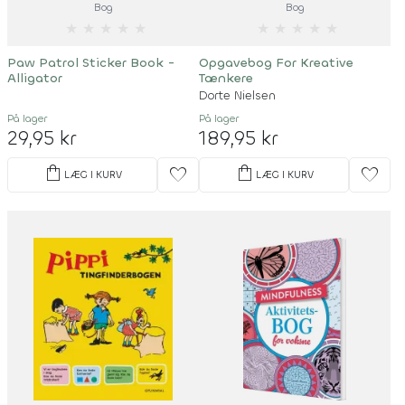
Bog
Bog
★
★
★
★
★
★
★
★
★
★
Paw Patrol Sticker Book -
Opgavebog For Kreative
Alligator
Tænkere
Dorte Nielsen
På lager
På lager
29,95 kr
189,95 kr
shopping_bag
shopping_bag
favorite
favorite
LÆG I KURV
LÆG I KURV