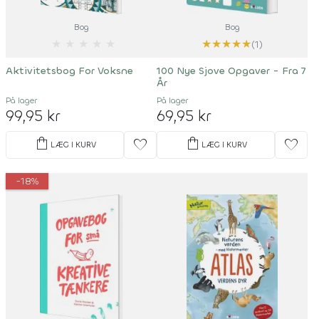
Bog
Bog
★
★
★
★
★
★
★
★
★
★
(1)
Aktivitetsbog For Voksne
100 Nye Sjove Opgaver - Fra 7
År
På lager
På lager
99,95 kr
69,95 kr
shopping_bag
shopping_bag
favorite
favorite
LÆG I KURV
LÆG I KURV
-18%