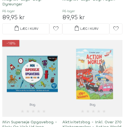
Dyreunger
På lager
På lager
89,95 kr
89,95 kr
shopping_bag
shopping_bag
favorite
favorite
LÆG I KURV
LÆG I KURV
-18%
Bog
Bog
★
★
★
★
★
★
★
★
★
★
Min Superseje Opgavebog -
Aktivitetsbog - Inkl. Over 270
Skriv Og Visk Ud Igen
Klistermærker - Action World