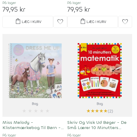
På lager
På lager
79,95 kr
79,95 kr
shopping_bag
shopping_bag
favorite
favorite
LÆG I KURV
LÆG I KURV
Bog
Bog
★
★
★
★
★
★
★
★
★
★
(2)
Miss Melody -
Skriv Og Visk Ud Bøger - De
Klistermærkebog Til Børn -
Små Lærer 10 Minutters
Dress Me Up
Matematik
På lager
På lager