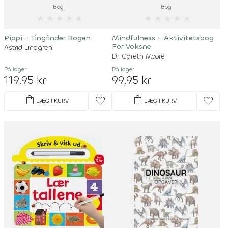
Bog
Bog
★
★
★
★
★
★
★
★
★
★
Pippi - Tingfinder Bogen
Mindfulness - Aktivitetsbog
For Voksne
Astrid Lindgren
Dr. Gareth Moore
På lager
På lager
119,95 kr
99,95 kr
shopping_bag
shopping_bag
favorite
favorite
LÆG I KURV
LÆG I KURV