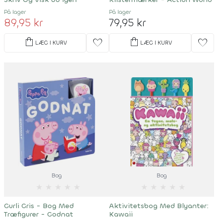
På lager
På lager
89,95 kr
79,95 kr
shopping_bag
shopping_bag
favorite
favorite
LÆG I KURV
LÆG I KURV
Bog
Bog
★
★
★
★
★
★
★
★
★
★
Gurli Gris - Bog Med
Aktivitetsbog Med Blyanter:
Træfigurer - Godnat
Kawaii