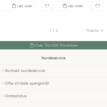
shopping_bag
shopping_bag
favorite
favorite
LÆG I KURV
LÆG I KURV
1
5
Næste
shopping_bag
Over 150.000 Produkter
Kundeservice
Kontakt kundeservice
Ofte stillede spørgsmål
Ordrestatus