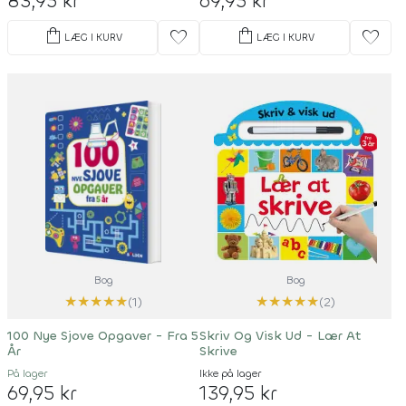
83,95 kr
69,95 kr
shopping_bag
shopping_bag
favorite
favorite
LÆG I KURV
LÆG I KURV
Bog
Bog
★
★
★
★
★
★
★
★
★
★
(1)
(2)
100 Nye Sjove Opgaver - Fra 5
Skriv Og Visk Ud - Lær At
År
Skrive
På lager
Ikke på lager
69,95 kr
139,95 kr