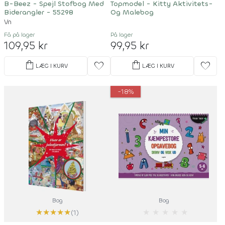
B-Beez - Spejl Stofbog Med
Topmodel - Kitty Aktivitets-
Biderangler - 55298
Og Malebog
Vn
Få på lager
På lager
109,95 kr
99,95 kr
shopping_bag
shopping_bag
favorite
favorite
LÆG I KURV
LÆG I KURV
-18%
Bog
Bog
★
★
★
★
★
★
★
★
★
★
(1)