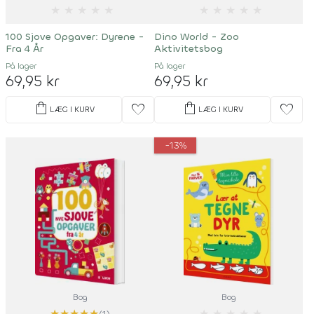
★
★
★
★
★
★
★
★
★
★
100 Sjove Opgaver: Dyrene -
Dino World - Zoo
Fra 4 År
Aktivitetsbog
På lager
På lager
69,95 kr
69,95 kr
shopping_bag
shopping_bag
favorite
favorite
LÆG I KURV
LÆG I KURV
-13%
Bog
Bog
★
★
★
★
★
★
★
★
★
★