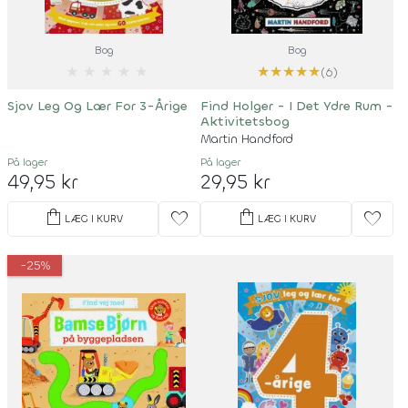
Bog
Bog
★
★
★
★
★
★
★
★
★
★
(6)
Sjov Leg Og Lær For 3-Årige
Find Holger - I Det Ydre Rum -
Aktivitetsbog
Martin Handford
På lager
På lager
49,95 kr
29,95 kr
shopping_bag
shopping_bag
favorite
favorite
LÆG I KURV
LÆG I KURV
-25%