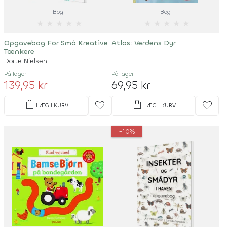
Bog
Bog
★
★
★
★
★
★
★
★
★
★
Opgavebog For Små Kreative
Atlas: Verdens Dyr
Tænkere
Dorte Nielsen
På lager
På lager
139,95 kr
69,95 kr
shopping_bag
shopping_bag
favorite
favorite
LÆG I KURV
LÆG I KURV
-10%