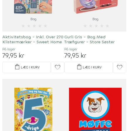
Bog
Bog
★
★
★
★
★
★
★
★
★
★
Aktivitetsbog - Inkl. Over 270
Gurli Gris - Bog Med
Klistermærker - Sweet Home
Træfigurer - Store Søster
På lager
På lager
79,95 kr
79,95 kr
shopping_bag
shopping_bag
favorite
favorite
LÆG I KURV
LÆG I KURV