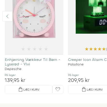
★
★
★
★
★
★
★
★
★
★
Enhjørning Vækkeur Til Børn -
Creeper Icon Alarm 
Lyserød - Ylvi
Paladone
Depesche
På lager
På lager
139,95 kr
209,95 kr
shopping_bag
favorite
shopping_bag
LÆG I KURV
LÆG I KURV