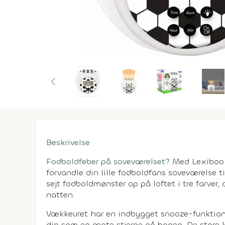
Beskrivelse
Fodboldfeber på soveværelset?
Med Lexibook
forvandle din lille fodboldfans soveværelse ti
sejt fodboldmønster op på loftet i tre farve
natten.
Vækkeuret har en indbygget snooze-funktion m
dig som en ægte stjerne på banen. De store 