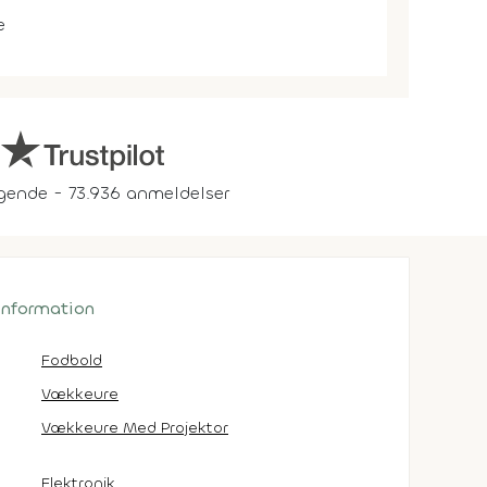
e
gende - 73.936 anmeldelser
 information
Fodbold
Vækkeure
Vækkeure Med Projektor
Elektronik