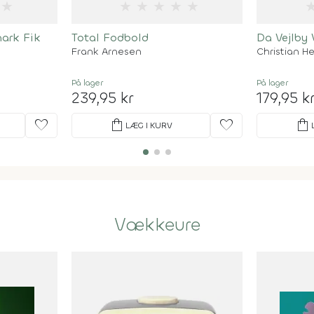
★
★
★
★
★
★
ark Fik
Total Fodbold
Da Vejlby
Frank Arnesen
Christian H
På lager
På lager
239,95 kr
179,95 k
favorite
shopping_bag
favorite
shopping_bag
LÆG I KURV
Vækkeure