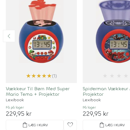
★
★
★
★
★
★
★
★
★
(1)
Vækkeur Til Børn Med Super
Spiderman Vækkeur
Mario Tema + Projektor
Projektor
Lexibook
Lexibook
Få på lager
På lager
229,95 kr
229,95 kr
shopping_bag
favorite
shopping_bag
LÆG I KURV
LÆG I KURV