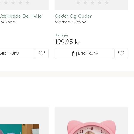
★
★
★
★
★
★
★
★
★
★
 Vækkede De Hviie
Geder Og Guder
enriksen
Morten Glinvad
På lager
r
199,95 kr
favorite
shopping_bag
favorite
LÆG I KURV
LÆG I KURV