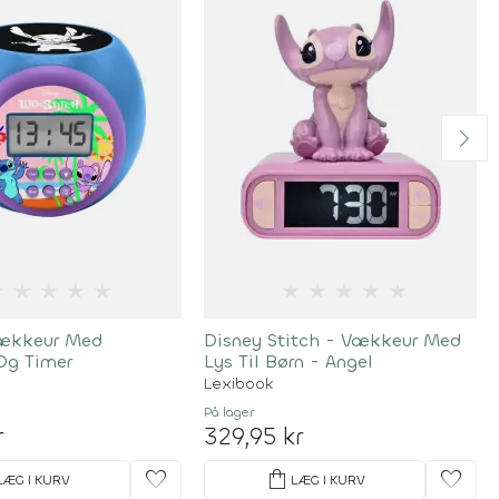
★
★
★
★
★
★
★
★
★
★
Vækkeur Med
Disney Stitch - Vækkeur Med
 Og Timer
Lys Til Børn - Angel
Lexibook
På lager
r
329,95 kr
favorite
shopping_bag
favorite
LÆG I KURV
LÆG I KURV