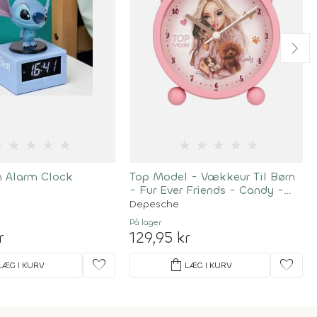
★
★
★
★
★
★
★
★
★
★
n Alarm Clock
Top Model - Vækkeur Til Børn
- Fur Ever Friends - Candy -
Pink
Depesche
På lager
r
129,95 kr
favorite
shopping_bag
favorite
LÆG I KURV
LÆG I KURV