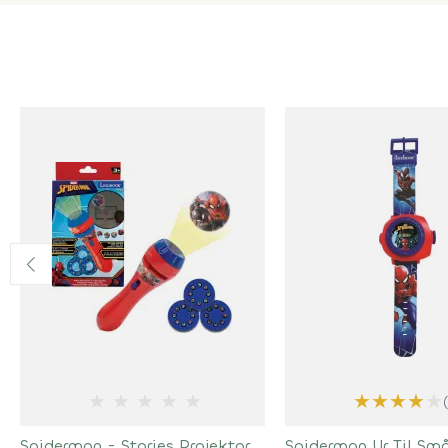
★
★
★
★
★
★
★
★
★
★
Spiderman - Stories Projektor
Spiderman Ur Til Små