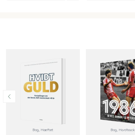
Bog
, Hæftet
Bog
, Hardback