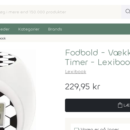
sear
eder
Kategorier
Brands
book
Fodbold - Vækk
Timer - Lexibo
Lexibook
229,95 kr
shopping_bag
LÆ
Varen er på lager