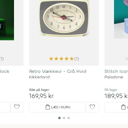
★
★
★
★
★
(1)
(1)
Clock
Retro Vækkeur - Grå Hvid
Stitch Ico
Kikkerland
Paladone
Ikke på lager
På lager
169,95 kr
189,95 k
favorite
shopping_bag
favorite
shopping_bag
LÆG I KURV