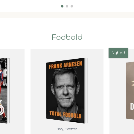
Fodbold
Nyhed
Bog
, Hæftet