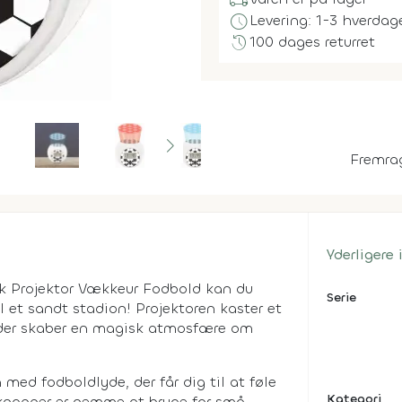
local_shipping
schedule
Levering: 1-3 hverdag
history
100 dages returret
Fremra
Yderligere
 Projektor Vækkeur Fodbold kan du
Serie
l et sandt stadion! Projektoren kaster et
r, der skaber en magisk atmosfære om
ed fodboldlyde, der får dig til at føle
Kategori
knapper er nemme at bruge for små