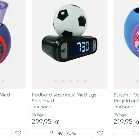
★
★
★
★
★
★
 Med
Fodbold Vækkeur Med Lys -
Stitch - 
Sort Hvid
Projektor
Lexibook
Lexibook
På lager
På lager
299,95 kr
219,95 k
favorite
shopping_bag
favorite
shopping_bag
LÆG I KURV