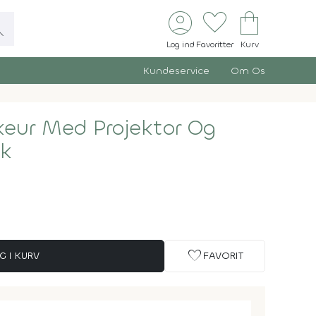
account_circle
favorite
shopping_bag
ch
Log ind
Favoritter
Kurv
Kundeservice
Om Os
eur Med Projektor Og
ok
favorite
G I KURV
FAVORIT