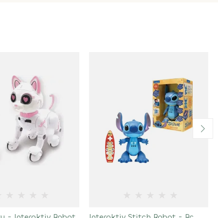
★
★
★
★
★
★
★
★
★
★
y - Interaktiv Robot
Interaktiv Stitch Robot - Rc