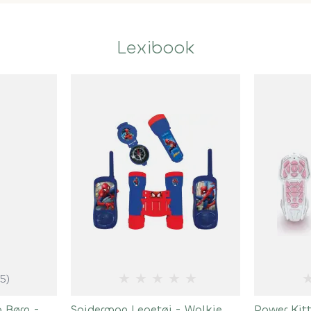
Lexibook
★
★
★
★
★
(5)
 Børn -
Spiderman Legetøj - Walkie
Power Kitt