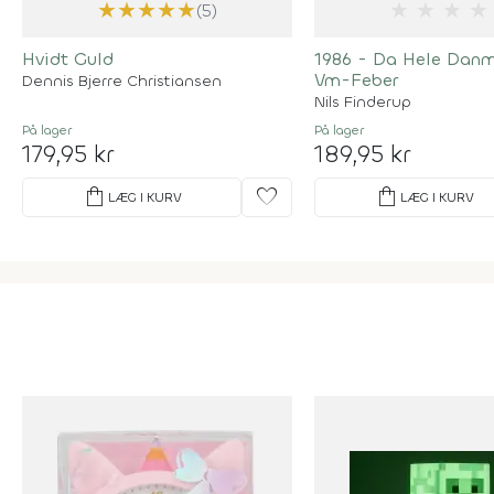
★
★
★
★
★
★
★
★
★
(5)
Hvidt Guld
1986 - Da Hele Danm
Vm-Feber
Dennis Bjerre Christiansen
Nils Finderup
På lager
På lager
179,95 kr
189,95 kr
shopping_bag
favorite
shopping_bag
LÆG I KURV
LÆG I KURV