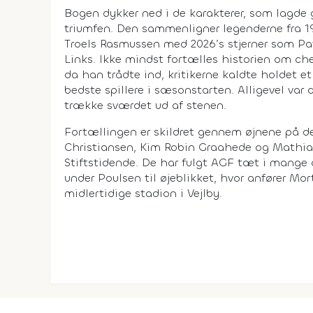
Bogen dykker ned i de karakterer, som lagde 
triumfen. Den sammenligner legenderne fra 
Troels Rasmussen med 2026’s stjerner som Pat
Links. Ikke mindst fortælles historien om ch
da han trådte ind, kritikerne kaldte holdet e
bedste spillere i sæsonstarten. Alligevel var
trække sværdet ud af stenen.
Fortællingen er skildret gennem øjnene på de 
Christiansen, Kim Robin Graahede og Mathia
Stiftstidende. De har fulgt AGF tæt i mange 
under Poulsen til øjeblikket, hvor anfører M
midlertidige stadion i Vejlby.