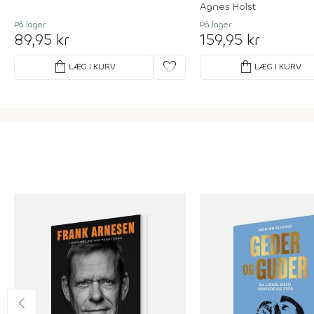
Agnes Holst
På lager
På lager
89,95 kr
159,95 kr
shopping_bag
favorite
shopping_bag
LÆG I KURV
LÆG I KURV