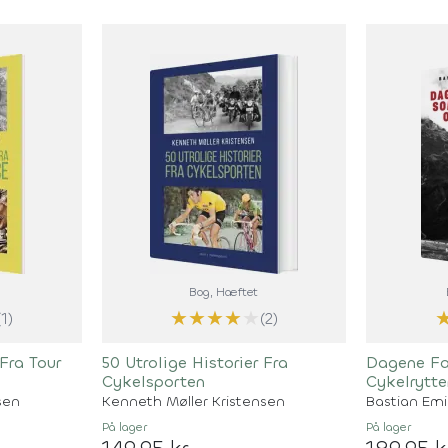
Bog
, Hæftet
★
★
★
★
★
(1)
(2)
 Fra Tour
50 Utrolige Historier Fra
Dagene Fa
Cykelsporten
Cykelrytte
sen
Kenneth Møller Kristensen
Bastian Emi
På lager
På lager