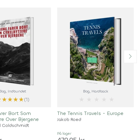
Bog
, Indbundet
Bog
, Hardback
★
★
★
★
★
★
★
★
★
★
(1)
rer Bort Som
The Tennis Travels - Europe
re Over Bjergene
Jakob Roed
l Goldschmidt
På lager