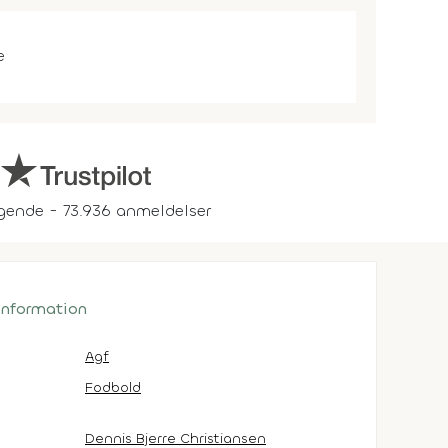
e
gende - 73.936 anmeldelser
 information
Agf
Fodbold
Dennis Bjerre Christiansen