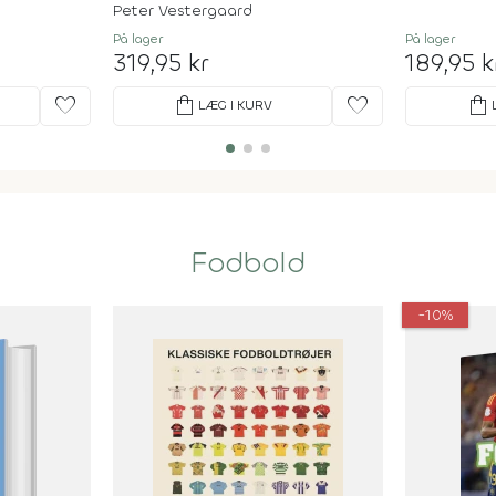
Agf's Historie
Peter Vestergaard
På lager
På lager
319,95 kr
189,95 k
favorite
shopping_bag
favorite
shopping_bag
LÆG I KURV
Fodbold
-10%