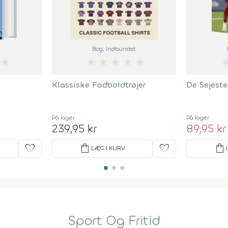
Bog
, Indbundet
★
★
★
★
★
★
Klassiske Fodboldtrøjer
De Sejeste
På lager
På lager
239,95 kr
89,95 kr
favorite
shopping_bag
favorite
shopping_bag
LÆG I KURV
Sport Og Fritid