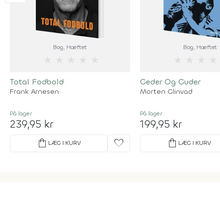
Bog
, Hæftet
Bog
, Hæftet
★
★
★
★
★
★
★
★
★
Total Fodbold
Geder Og Guder
Frank Arnesen
Morten Glinvad
På lager
På lager
239,95 kr
199,95 kr
shopping_bag
favorite
shopping_bag
LÆG I KURV
LÆG I KURV