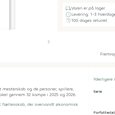
local_shipping
Varen er på lager
schedule
Levering: 1-3 hverdag
history
100 dages returret
Fremra
Yderligere
 mesterskab og de personer, spillere,
Serie
akel gennem 32 kampe i 2025 og 2026.
t fællesskab, der overvandt økonomisk
Forfatter(e)