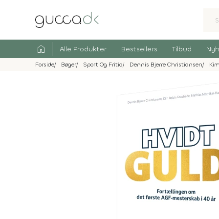
home
Alle Produkter
Bestsellers
Tilbud
Nyh
Forside
Bøger
Sport Og Fritid
Dennis Bjerre Christiansen
Kim