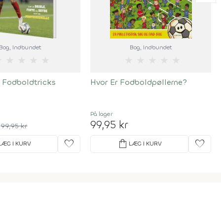
Bog
, Indbundet
Bog
, Indbundet
★
★
★
★
★
★
★
★
★
★
 Fodboldtricks
Hvor Er Fodboldpøllerne?
På lager
99,95 kr
99,95 kr
favorite
shopping_bag
favorite
LÆG I KURV
LÆG I KURV