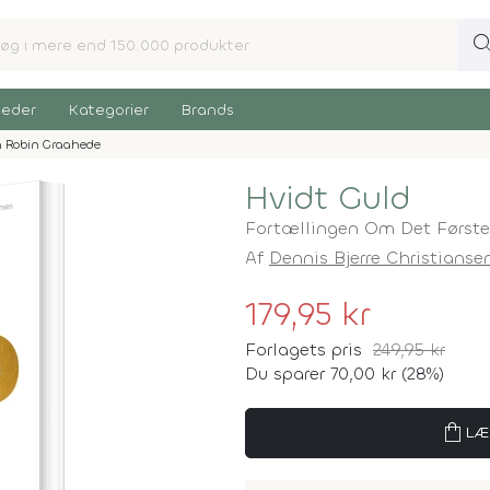
sear
eder
Kategorier
Brands
 Robin Graahede
Hvidt Guld
Fortællingen Om Det Første
Af
Dennis Bjerre Christianse
179,95 kr
Forlagets pris
249,95 kr
Du sparer 70,00 kr (28%)
shopping_bag
LÆ