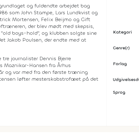
grundlaget og fuldendte arbejdet bag
1986 som John Stampe, Lars Lundkvist og
rick Mortensen, Felix Beijmo og Gift
eftræneren, der blev mødt med skepsis,
Kategori
t "old boys-hold", og klubben solgte sine
 det Jakob Poulsen, der endte med at
Genre(r)
tre journalister Dennis Bjerre
Forlag
s Maznikar-Hansen fra Århus
år og var med fra den første træning
ortensen løfter mesterskabstrofæet på det
Udgivelses
Sprog