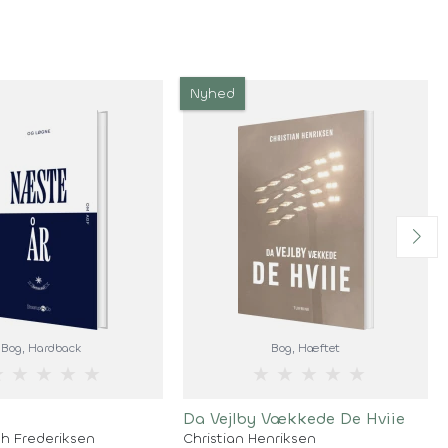
Nyhed
Bog
, Hardback
Bog
, Hæftet
★
★
★
★
★
★
★
★
★
★
Da Vejlby Vækkede De Hviie
th Frederiksen
Christian Henriksen