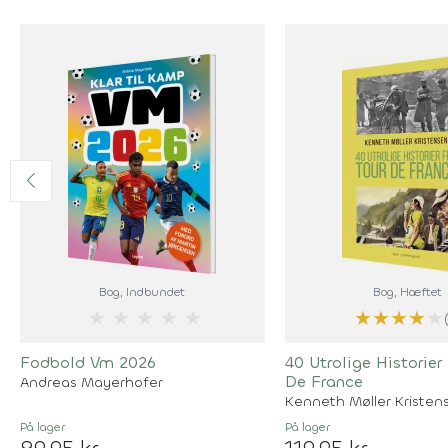
Bog
, Indbundet
Bog
, Hæftet
★
★
★
★
★
★
★
★
★
★
Fodbold Vm 2026
40 Utrolige Historier
De France
Andreas Mayerhofer
Kenneth Møller Kristen
På lager
På lager