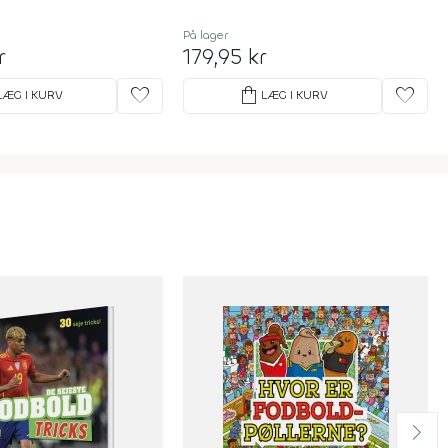
På lager
r
179,95 kr
favorite
shopping_bag
favorite
LÆG I KURV
LÆG I KURV