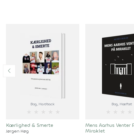
Bog
, Hardback
Bog
, Hæftet
★
★
★
★
★
★
★
★
★
Kærlighed & Smerte
Mens Aarhus Venter 
Miraklet
Jørgen Høg