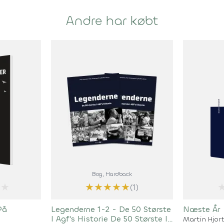
Andre har købt
Bog
, Hardback
★
★
★
★
★
★
(1)
På
Legenderne 1-2 - De 50 Største
Næste År
I Agf's Historie De 50 Største I
Martin Hjor