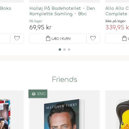
 Boks
Halløj På Badehotellet - Den
Allo Allo 
Komplette Samling - Bbc
Complete 
På lager
Ikke på lager
69,95 kr
339,95 k
favorite
shopping_bag
favorite
shopping_bag
LÆG I KURV
Friends
language
ENG