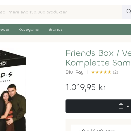
sear
eder
Kategorier
Brands
Friends Box / V
Komplette Sam
Blu-Ray
★
★
★
★
★
(2)
1.019,95 kr
shopping_bag
LÆ
Kun få på lager