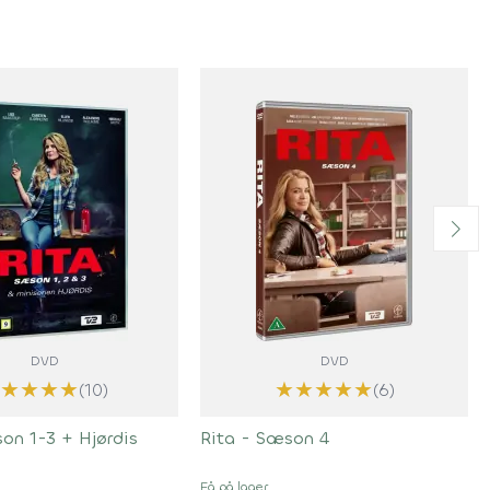
DVD
DVD
★
★
★
★
★
★
★
★
★
★
(10)
(6)
on 1-3 + Hjørdis
Rita - Sæson 4
Få på lager