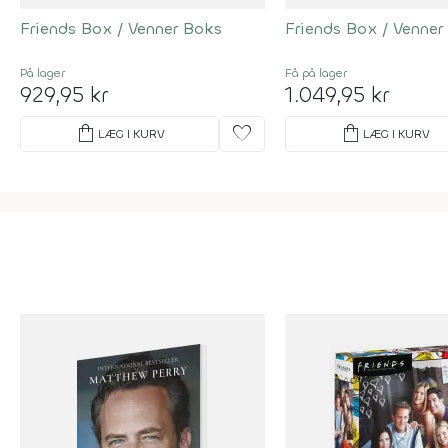
Friends Box / Venner Boks
Friends Box / Venner
På lager
Få på lager
929,95 kr
1.049,95 kr
shopping_bag
favorite
shopping_bag
LÆG I KURV
LÆG I KURV