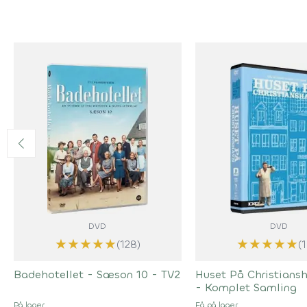
DVD
DVD
★
★
★
★
★
★
★
★
★
★
(128)
(
Badehotellet - Sæson 10 - TV2
Huset På Christians
- Komplet Samling
På lager
Få på lager