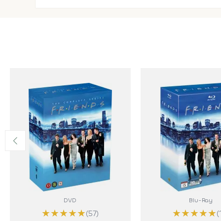
DVD
Blu-Ray
★
★
★
★
★
★
★
★
★
★
(57)
(