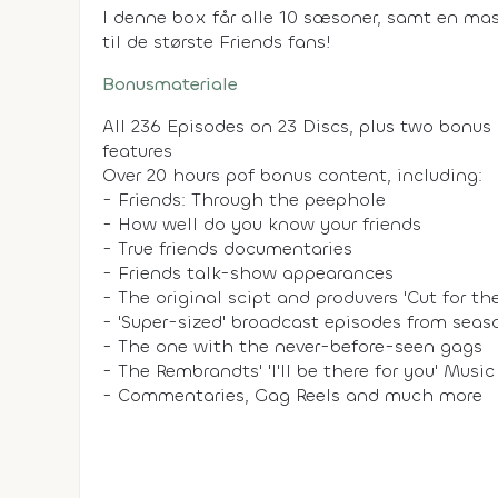
I denne box får alle 10 sæsoner, samt en mas
til de største Friends fans!
Bonusmateriale
All 236 Episodes on 23 Discs, plus two bonus
features
Over 20 hours pof bonus content, including:
- Friends: Through the peephole
- How well do you know your friends
- True friends documentaries
- Friends talk-show appearances
- The original scipt and produvers 'Cut for th
- 'Super-sized' broadcast episodes from seas
- The one with the never-before-seen gags
- The Rembrandts' 'I'll be there for you' Musi
- Commentaries, Gag Reels and much more