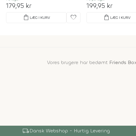
179,95 kr
199,95 kr
shopping_bag
favorite
shopping_bag
LÆG I KURV
LÆG I KURV
Vores brugere har bedømt
Friends Bo
local_shipping
Dansk Webshop - Hurtig Levering