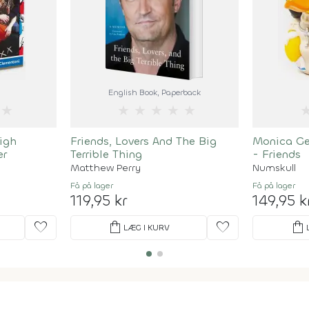
English Book
, Paperback
★
★
★
★
★
★
High
Friends, Lovers And The Big
Monica Gel
er
Terrible Thing
- Friends
Matthew Perry
Numskull
Få på lager
Få på lager
119,95 kr
149,95 k
favorite
shopping_bag
favorite
shopping_bag
LÆG I KURV