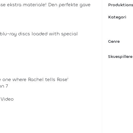
se ekstra materiale! Den perfekte gave
Produktions
Kategori
 blu-ray discs loaded with special
Genre
Skuespillere
e one where Rachel tells Rose'
on 7
c Video