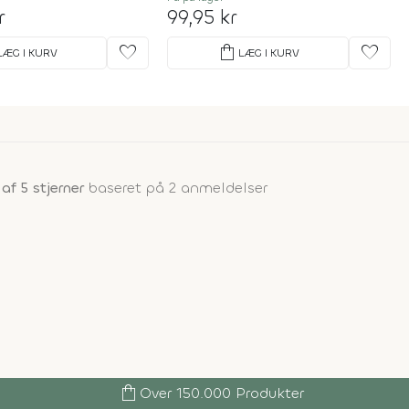
r
99,95 kr
favorite
shopping_bag
favorite
LÆG I KURV
LÆG I KURV
 af 5 stjerner
baseret på 2 anmeldelser
shopping_bag
Over 150.000 Produkter