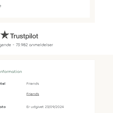
e
gende - 73.982 anmeldelser
 information
itel
Friends
Friends
dato
Er udgivet 23/09/2024