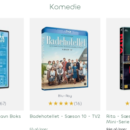
Komedie
Blu-Ray
★
★
★
★
★
167)
(16)
havn Boks
Badehotellet - Sæson 10 - TV2
Rita - Sæs
Mini-Serie
Få på lager
Ikke på lager