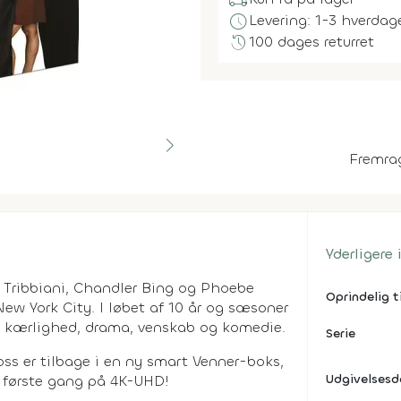
local_shipping
schedule
Levering: 1-3 hverdag
history
100 dages returret
Fremra
Yderligere
y Tribbiani, Chandler Bing og Phoebe
Oprindelig t
ew York City. I løbet af 10 år og sæsoner
e, kærlighed, drama, venskab og komedie.
Serie
ss er tilbage i en ny smart Venner-boks,
Udgivelses
r første gang på 4K-UHD!