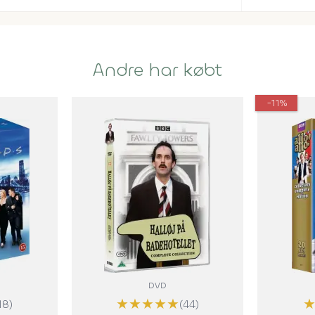
Andre har købt
-11%
DVD
★
★
★
★
★
18)
(44)