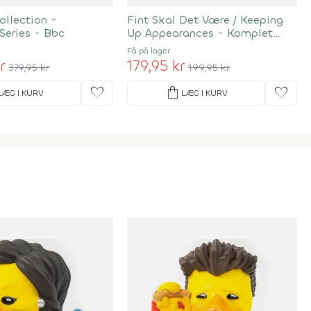
Collection -
Fint Skal Det Være / Keeping
Series - Bbc
Up Appearances - Komplet
Boks
Få på lager
r
179,95 kr
379,95 kr
199,95 kr
favorite
shopping_bag
favorite
LÆG I KURV
LÆG I KURV