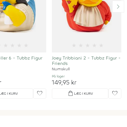
★
★
★
★
★
★
★
★
★
★
ler 6 - Tubbz Figur
Joey Tribbiani 2 - Tubbz Figur -
Friends
Numskull
På lager
r
149,95 kr
favorite
shopping_bag
favorite
LÆG I KURV
LÆG I KURV