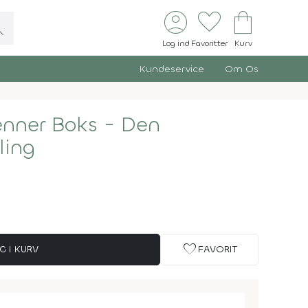
account_circle
favorite
shopping_bag
ch
Log ind
Favoritter
Kurv
Kundeservice
Om Os
enner Boks - Den
ling
favorite
G I KURV
FAVORIT