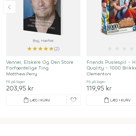
Bog
, Hæftet
★
★
★
★
★
★
★
★
★
(2)
Venner, Elskere Og Den Store
Friends Puslespil - 
Forfærdelige Ting
Quality - 1000 Brikk
Matthew Perry
Clementoni
Få på lager
Få på lager
203,95 kr
119,95 kr
shopping_bag
favorite
shopping_bag
LÆG I KURV
LÆG I KURV