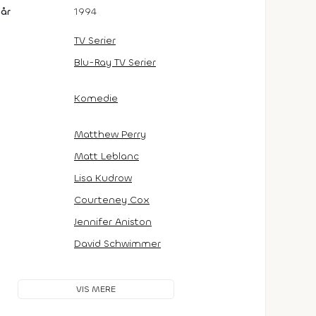
år
1994
TV Serier
Blu-Ray TV Serier
Komedie
Matthew Perry
Matt Leblanc
Lisa Kudrow
Courteney Cox
Jennifer Aniston
David Schwimmer
VIS MERE