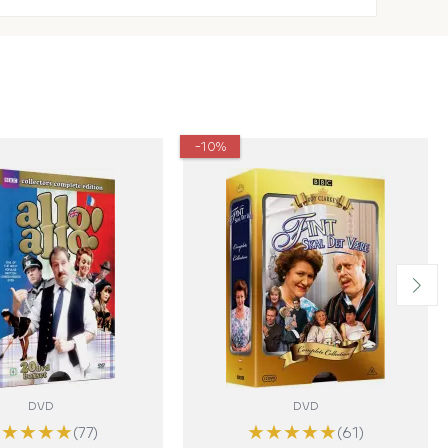
-10%
DVD
DVD
★
★
★
★
★
★
★
★
★
★
(77)
(61)