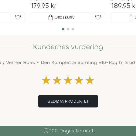
179,95 kr
189,95 k
favorite
shopping_bag
favorite
shopping_bag
LÆG I KURV
Kundernes vurdering
x / Venner Boks - Den Komplette Samling Blu-Ray
til
5 ud
★
★
★
★
★
BEDØM PRODUKTET
history
100 Dages Returret