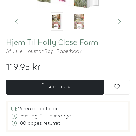
Hjem Til Holly Close Farm
Af
Julie Houston
Bog,
Paperback
119,95 kr
shopping_bag
favorite
LÆG I KURV
local_shipping
Varen er på lager
schedule
Levering: 1-3 hverdage
history
100 dages returret