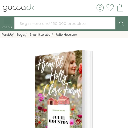
account_circle
favorite
shopping_bag
search
menu
Forside
Bøger
Skønlitteratur
Julie Houston