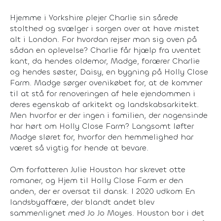
Hjemme i Yorkshire plejer Charlie sin sårede
stolthed og svælger i sorgen over at have mistet
alt i London. For hvordan rejser man sig oven på
sådan en oplevelse? Charlie får hjælp fra uventet
kant, da hendes oldemor, Madge, forærer Charlie
og hendes søster, Daisy, en bygning på Holly Close
Farm. Madge sørger ovenikøbet for, at de kommer
til at stå for renoveringen af hele ejendommen i
deres egenskab af arkitekt og landskabsarkitekt.
Men hvorfor er der ingen i familien, der nogensinde
har hørt om Holly Close Farm? Langsomt løfter
Madge sløret for, hvorfor den hemmelighed har
været så vigtig for hende at bevare.
Om forfatteren Julie Houston har skrevet otte
romaner, og Hjem til Holly Close Farm er den
anden, der er oversat til dansk. I 2020 udkom En
landsbyaffære, der blandt andet blev
sammenlignet med Jo Jo Moyes. Houston bor i det