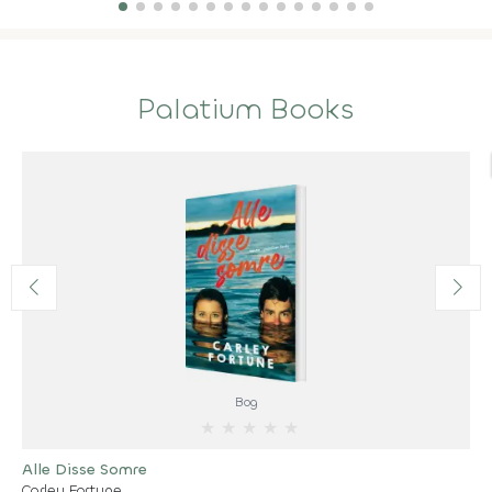
Palatium Books
Bog
★
★
★
★
★
Alle Disse Somre
Carley Fortune