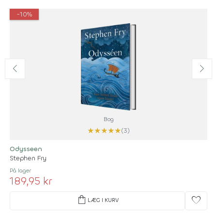
-10%
Bog
★
★
★
★
★
(3)
Odysseen
Stephen Fry
På lager
189,95 kr
shopping_bag
favorite
LÆG I KURV