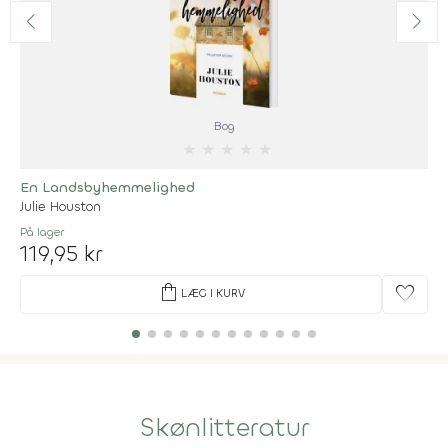
Bog
★
★
★
★
★
En Landsbyhemmelighed
Julie Houston
På lager
119,95 kr
shopping_bag
favorite
LÆG I KURV
Skønlitteratur