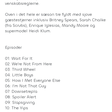
venskabsreglerne.
Oven i det hele er sæson tre fyldt med sjove
gæstestjerner inklusiv Britney Spears, Sarah Chalke
(fra Scrubs), Enrique Iglesias, Mandy Moore og
supermodel Heidi Klum.
Episoder
01: Wait For It
02: We're Not From Here
03: Third Wheel
04: Little Boys
05: How I Met Everyone Else
06: I'm Not That Guy
07: Dowisetrepla
08: Spoiler Alert
09: Slapsgiving
10: The Yips