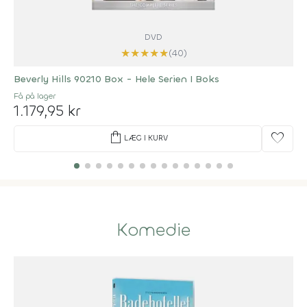
DVD
★
★
★
★
★
(40)
Beverly Hills 90210 Box - Hele Serien I Boks
Få på lager
1.179,95 kr
shopping_bag
favorite
LÆG I KURV
Komedie