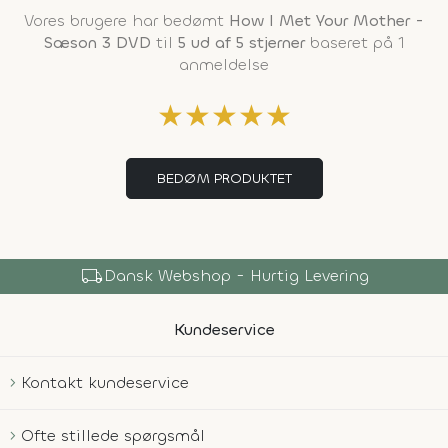
Vores brugere har bedømt
How I Met Your Mother -
Sæson 3 DVD
til
5 ud af 5 stjerner
baseret på 1
anmeldelse
★
★
★
★
★
BEDØM PRODUKTET
local_shipping
Dansk Webshop - Hurtig Levering
Kundeservice
Kontakt kundeservice
Ofte stillede spørgsmål