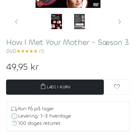
How I Met Your Mother - Sæson 3
DVD
★
★
★
★
★
(1)
49,95 kr
shopping_bag
favorite
LÆG I KURV
local_shipping
Kun få på lager
schedule
Levering: 1-3 hverdage
history
100 dages returret