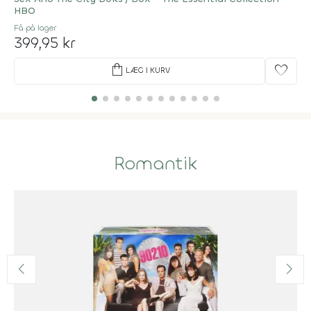
HBO
Få på lager
399,95 kr
shopping_bag
favorite
LÆG I KURV
Romantik