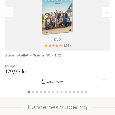
DVD
★
★
★
★
★
(128)
Badehotellet - Sæson 10 - TV2
På lager
179,95 kr
shopping_bag
favorite
LÆG I KURV
Kundernes vurdering