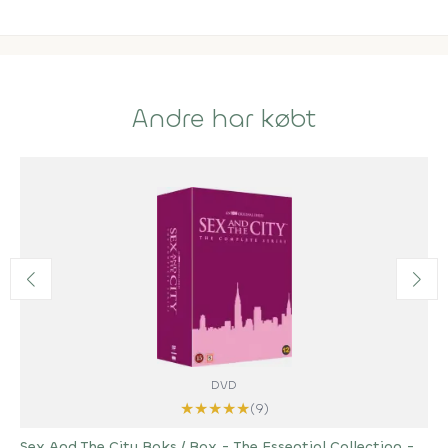
Andre har købt
DVD
★
★
★
★
★
(9)
Sex And The City Boks / Box - The Essential Collection -