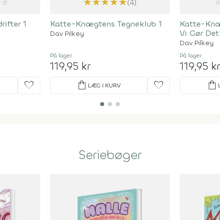
★
★
★
★
★
★
(4)
ifter 1
Katte-Knægtens Tegneklub 1
Katte-Knæ
Vi Gør De
Dav Pilkey
Dav Pilkey
På lager
På lager
119,95 kr
119,95 k
favorite
shopping_bag
favorite
shopping_bag
LÆG I KURV
Seriebøger