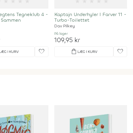
★
★
★
★
★
★
★
★
★
★
gtens Tegneklub 4 -
Kaptajn Underhyler I Farver 11 -
t Sammen
Turbo-Toilettet
Dav Pilkey
På lager
r
109,95 kr
favorite
shopping_bag
favorite
LÆG I KURV
LÆG I KURV