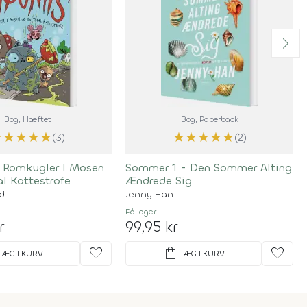
Bog
, Hæftet
Bog
, Paperback
★
★
★
★
★
★
★
★
★
★
(3)
(2)
 Romkugler I Mosen
Sommer 1 - Den Sommer Alting
l Kattestrofe
Ændrede Sig
d
Jenny Han
På lager
r
99,95 kr
favorite
shopping_bag
favorite
LÆG I KURV
LÆG I KURV