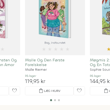
Bog
, Indbundet
★
★
★
★
★
★
msten Og
Malle Og Den Første
Møgmis 2:
vn Amor
Forelskelse
Og En Tota
Malle Riemer
Sophie Soui
På lager
På lager
119,95 kr
144,95 k
favorite
shopping_bag
favorite
shopping_bag
LÆG I KURV