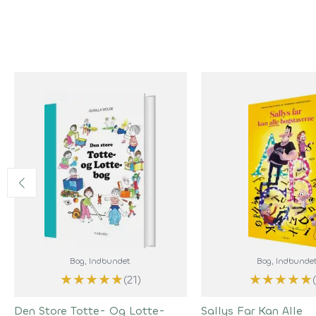
Bog
, Indbundet
Bog
, Indbunde
★
★
★
★
★
★
★
★
★
★
(21)
Den Store Totte- Og Lotte-
Sallys Far Kan Alle