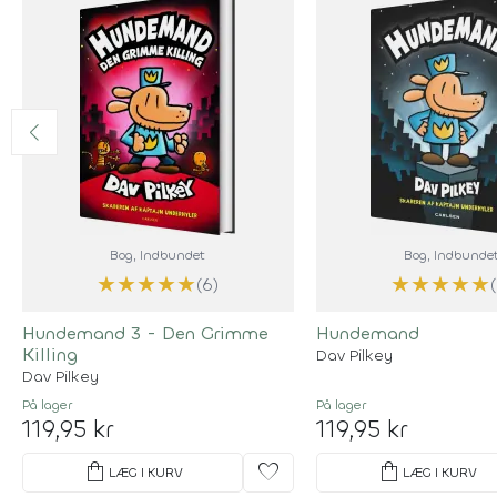
Bog
, Indbundet
Bog
, Indbunde
★
★
★
★
★
★
★
★
★
★
(6)
Hundemand 3 - Den Grimme
Hundemand
Killing
Dav Pilkey
Dav Pilkey
På lager
På lager
119,95 kr
119,95 kr
shopping_bag
favorite
shopping_bag
LÆG I KURV
LÆG I KURV