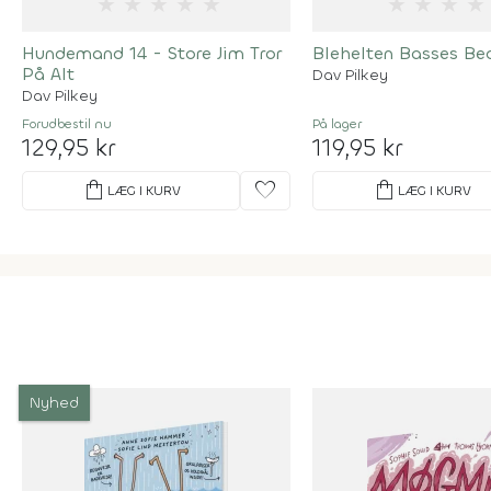
★
★
★
★
★
★
★
★
★
Hundemand 14 - Store Jim Tror
Blehelten Basses Bedr
På Alt
Dav Pilkey
Dav Pilkey
Forudbestil
nu
På lager
129,95 kr
119,95 kr
shopping_bag
favorite
shopping_bag
LÆG I KURV
LÆG I KURV
Nyhed