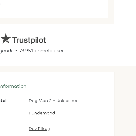
e
gende - 73.951 anmeldelser
 information
itel
Dog Man 2 - Unleashed
Hundemand
Dav Pilkey