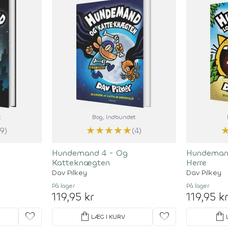
t
Bog
, Indbundet
★
★
★
★
★
(9)
(4)
Hundemand 4 - Og
Hundemand
Katteknægten
Herre
Dav Pilkey
Dav Pilkey
På lager
På lager
119,95 kr
119,95 k
favorite
shopping_bag
favorite
shopping_bag
LÆG I KURV