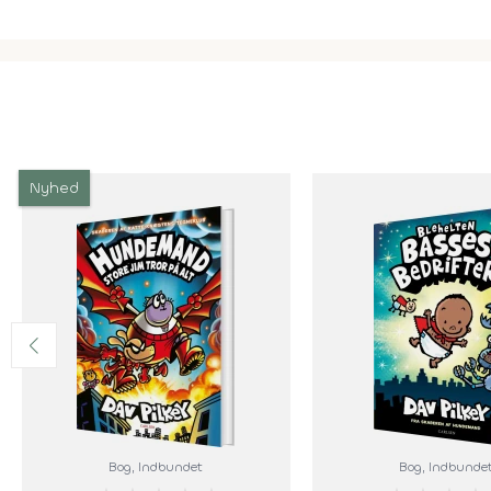
Nyhed
Bog
, Indbundet
Bog
, Indbunde