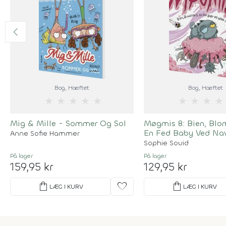
Bog
, Hæftet
Bog
, Hæftet
★
★
★
★
★
★
★
★
★
Mig & Mille - Sommer Og Sol
Møgmis 8: Bien, Blo
En Fed Baby Ved Na
Anne Sofie Hammer
Sophie Souid
På lager
På lager
159,95 kr
129,95 kr
shopping_bag
favorite
shopping_bag
LÆG I KURV
LÆG I KURV