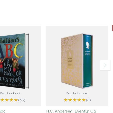
Bog
, Hardback
Bog
, Indbundet
★
★
★
★
★
★
★
★
★
(35)
(4)
Abc
H.C. Andersen: Eventyr Og