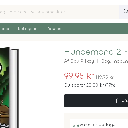
sear
eder
Kategorier
Brands
Hundemand 2 - 
Af
Dav Pilkey
Bog,
Indbun
99,95 kr
119,95 kr
Du sparer 20,00 kr (17%)
shopping_bag
LÆ
local_shipping
Varen er på lager