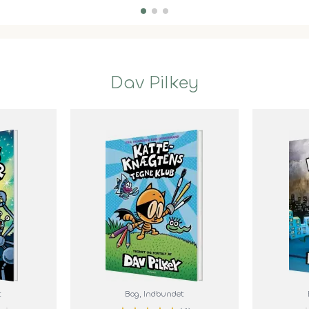
Dav Pilkey
t
Bog
, Indbundet