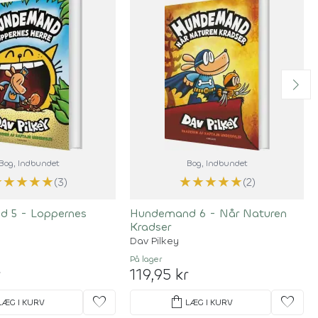
Bog
, Indbundet
Bog
, Indbundet
★
★
★
★
★
★
★
★
★
★
(3)
(2)
 5 - Loppernes
Hundemand 6 - Når Naturen
Kradser
Dav Pilkey
På lager
r
119,95 kr
favorite
shopping_bag
favorite
LÆG I KURV
LÆG I KURV