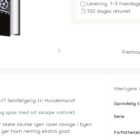
schedule
Levering: 1-3 hverdag
history
100 dages returret
Fremra
Yderligere
il? Selvfølgelig til Hundemand!
Oprindelig t
g spas med sit skarpe instinkt.
Serie
skøre skurke igen laver ravage i byen.
 gør ham nemlig ekstra glad.
Forfatter(e)