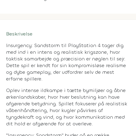
Beskrivelse
Insurgency: Sandstorm til PlayStation 4 tager dig
med ind i en intens og realistisk krigszone, hvor
taktisk samarbejde og præcision er nøglen til sejr.
Dette spil er kendt for sin kompromisløse realisme
og dybe gameplay, der udfordrer selv de mest
erfarne spillere.
Oplev intense ildkampe i tætte bymiljøer og åbne
ørkenlandskaber, hvor hver beslutning kan have
afgørende betydning. Spillet fokuserer på realistisk
våbenhåndtering, hvor kugler påvirkes af
tyngdekraft og vind, og hvor kommunikation med
dit hold er afgørende for at overleve.
"Insurgency: Sandstorm" byder på en række