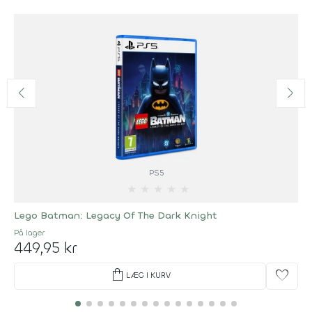
PS5
★
★
★
★
★
Lego Batman: Legacy Of The Dark Knight
På lager
449,95 kr
shopping_bag
favorite
LÆG I KURV