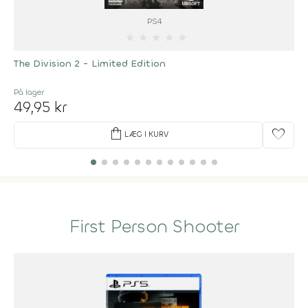
PS4
★
★
★
★
★
The Division 2 - Limited Edition
På lager
49,95 kr
shopping_bag
favorite
LÆG I KURV
First Person Shooter