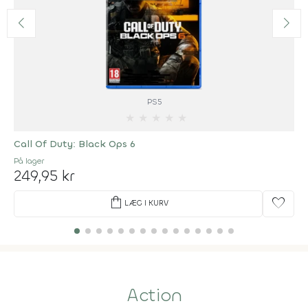
PS5
★
★
★
★
★
Call Of Duty: Black Ops 6
På lager
249,95 kr
shopping_bag
favorite
LÆG I KURV
Action