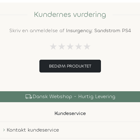
Kundernes vurdering
Skriv en anmeldelse af
Insurgency: Sandstrom PS4
★
★
★
★
★
BEDØM PRODUKTET
local_shipping
Dansk Webshop - Hurtig Levering
Kundeservice
Kontakt kundeservice