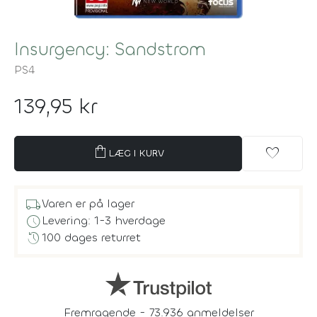
Insurgency: Sandstrom
PS4
139,95 kr
shopping_bag
favorite
LÆG I KURV
local_shipping
Varen er på lager
schedule
Levering: 1-3 hverdage
history
100 dages returret
Fremragende - 73.936 anmeldelser