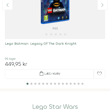
PS5
★
★
★
★
★
Lego Batman: Legacy Of The Dark Knight
På lager
449,95 kr
shopping_bag
favorite
LÆG I KURV
Lego Star Wars