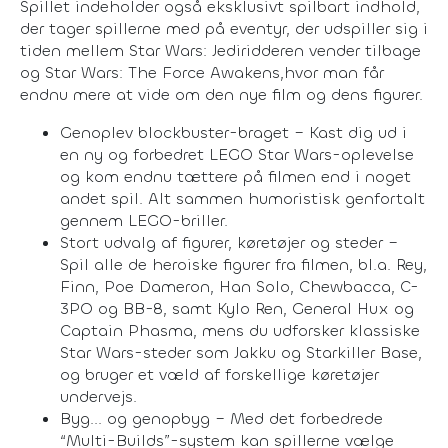
Spillet indeholder også eksklusivt spilbart indhold,
der tager spillerne med på eventyr, der udspiller sig i
tiden mellem Star Wars: Jediridderen vender tilbage
og Star Wars: The Force Awakens,hvor man får
endnu mere at vide om den nye film og dens figurer.
Genoplev blockbuster-braget – Kast dig ud i
en ny og forbedret LEGO Star Wars-oplevelse
og kom endnu tættere på filmen end i noget
andet spil. Alt sammen humoristisk genfortalt
gennem LEGO-briller.
Stort udvalg af figurer, køretøjer og steder –
Spil alle de heroiske figurer fra filmen, bl.a. Rey,
Finn, Poe Dameron, Han Solo, Chewbacca, C-
3PO og BB-8, samt Kylo Ren, General Hux og
Captain Phasma, mens du udforsker klassiske
Star Wars-steder som Jakku og Starkiller Base,
og bruger et væld af forskellige køretøjer
undervejs.
Byg... og genopbyg – Med det forbedrede
“Multi-Builds”-system kan spillerne vælge