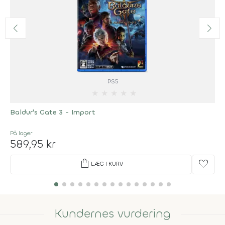
PS5
★
★
★
★
★
Baldur's Gate 3 - Import
På lager
589,95 kr
shopping_bag
favorite
LÆG I KURV
Kundernes vurdering