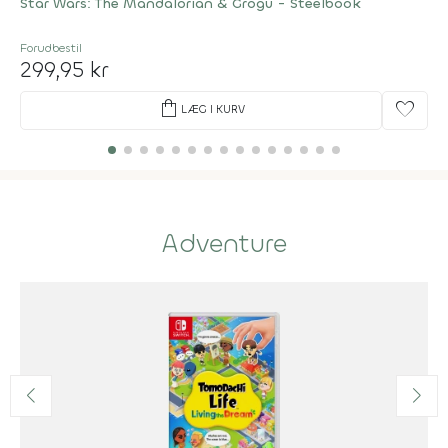
Star Wars: The Mandalorian & Grogu - Steelbook
Forudbestil
299,95 kr
shopping_bag
favorite
LÆG I KURV
Adventure