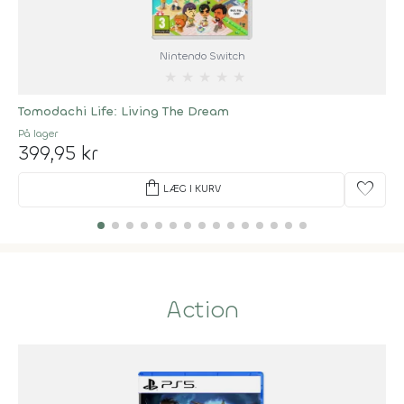
Nintendo Switch
★
★
★
★
★
Tomodachi Life: Living The Dream
På lager
399,95 kr
shopping_bag
favorite
LÆG I KURV
Action