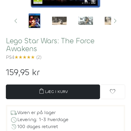
Lego Star Wars: The Force
Awakens
PS4
★
★
★
★
★
(2)
159,95 kr
shopping_bag
favorite
LÆG I KURV
local_shipping
Varen er på lager
schedule
Levering: 1-3 hverdage
history
100 dages returret