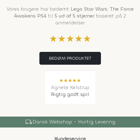
Vores brugere har bedømt
Lego Star Wars: The Force
Awakens PS4
til
5 ud af 5 stjerner
baseret på 2
anmeldelser
★
★
★
★
★
BEDØM PRODUKTET
★
★
★
★
★
Agnete Kelstrup
Rigtig godt spil
local_shipping
Dansk Webshop - Hurtig Levering
Kundeservice