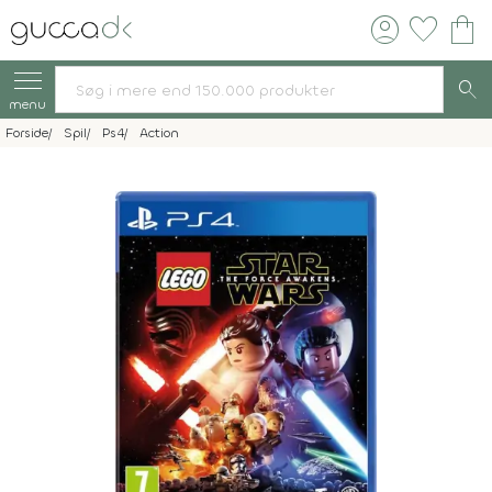
account_circle
favorite
shopping_bag
search
menu
Forside
Spil
Ps4
Action