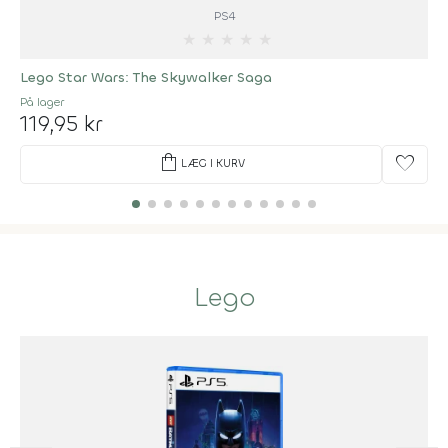
PS4
★
★
★
★
★
Lego Star Wars: The Skywalker Saga
På lager
119,95 kr
shopping_bag
favorite
LÆG I KURV
Lego