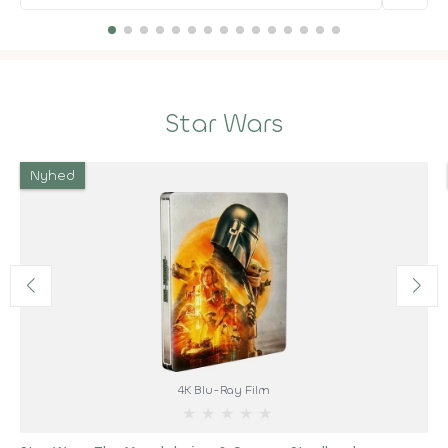
Star Wars
Nyhed
4K Blu-Ray Film
★
★
★
★
★