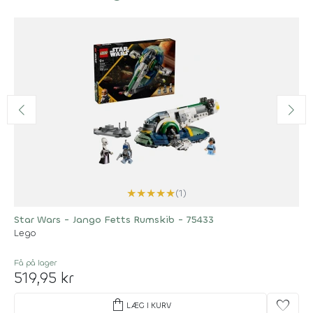
★
★
★
★
★
(1)
Star Wars - Jango Fetts Rumskib - 75433
Lego
Få på lager
519,95 kr
shopping_bag
favorite
LÆG I KURV