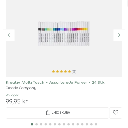
★
★
★
★
★
(3)
Kreativ Multi Tusch - Assorterede Farver - 24 Stk
Creativ Company
På lager
99,95 kr
shopping_bag
favorite
LÆG I KURV