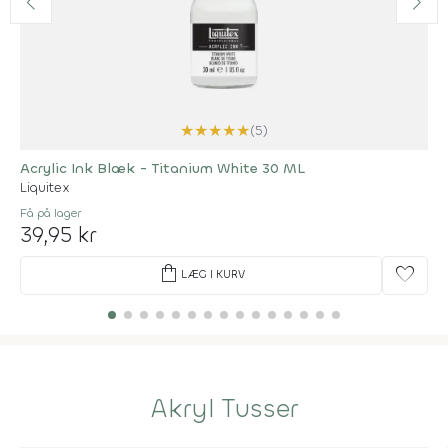
★
★
★
★
★
(5)
Acrylic Ink Blæk - Titanium White 30 ML
Liquitex
Få på lager
39,95 kr
shopping_bag
favorite
LÆG I KURV
Akryl Tusser