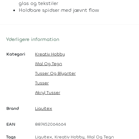
glas og tekstiler
Holdbare spidser med jævnt flow
Yderligere information
Kategori
Kreativ Hobby
Mal Og Tegn
Tusser Og Blyanter
Tusser
Akryl Tusser
Brand
Liquitex
EAN
887452064664
Tags
Liquitex, Kreativ Hobby, Mal Og Tegn