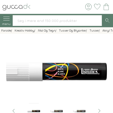
account_circle
favorite
shopping_bag
search
menu
Forside
Kreativ Hobby
Mal Og Tegn
Tusser Og Blyanter
Tusser
Akryl T