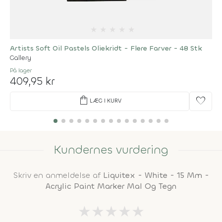
★
★
★
★
★
Artists Soft Oil Pastels Oliekridt - Flere Farver - 48 Stk
Gallery
På lager
409,95 kr
shopping_bag
favorite
LÆG I KURV
Kundernes vurdering
Skriv en anmeldelse af
Liquitex - White - 15 Mm -
Acrylic Paint Marker Mal Og Tegn
★
★
★
★
★