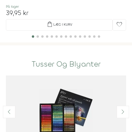
På lager
39,95 kr
shopping_bag
favorite
LÆG I KURV
Tusser Og Blyanter