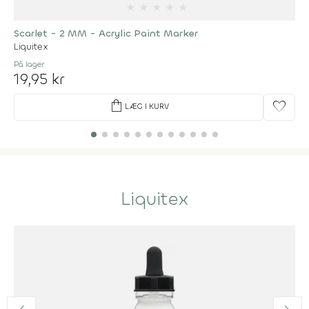
★
★
★
★
★
Scarlet - 2 MM - Acrylic Paint Marker
Liquitex
På lager
19,95 kr
shopping_bag
favorite
LÆG I KURV
Liquitex