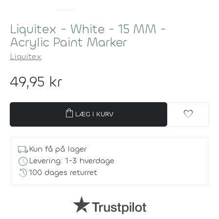
Liquitex - White - 15 MM -
Acrylic Paint Marker
Liquitex
49,95 kr
shopping_bag
favorite
LÆG I KURV
local_shipping
Kun få på lager
schedule
Levering: 1-3 hverdage
history
100 dages returret