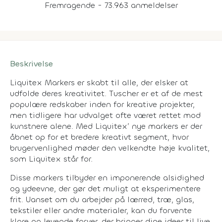
Fremragende - 73.963 anmeldelser
Beskrivelse
Liquitex Markers er skabt til alle, der elsker at
udfolde deres kreativitet. Tuscher er et af de mest
populære redskaber inden for kreative projekter,
men tidligere har udvalget ofte været rettet mod
kunstnere alene. Med Liquitex’ nye markers er der
åbnet op for et bredere kreativt segment, hvor
brugervenlighed møder den velkendte høje kvalitet,
som Liquitex står for.
Disse markers tilbyder en imponerende alsidighed
og ydeevne, der gør det muligt at eksperimentere
frit. Uanset om du arbejder på lærred, træ, glas,
tekstiler eller andre materialer, kan du forvente
klare og levende farver, der bringer dine ideer til live.