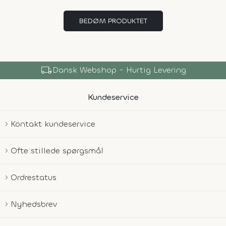
BEDØM PRODUKTET
local_shipping
Dansk Webshop - Hurtig Levering
Kundeservice
Kontakt kundeservice
Ofte stillede spørgsmål
Ordrestatus
Nyhedsbrev