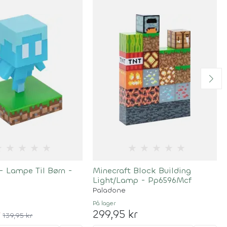
★
★
★
★
★
★
★
★
★
★
- Lampe Til Børn -
Minecraft Block Building
Light/Lamp - Pp6596Mcf
Paladone
På lager
r
299,95 kr
139,95 kr