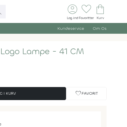
account_circle
favorite
shopping_bag
ch
Log ind
Favoritter
Kurv
Kundeservice
Om Os
 Logo Lampe - 41 CM
favorite
G I KURV
FAVORIT
e