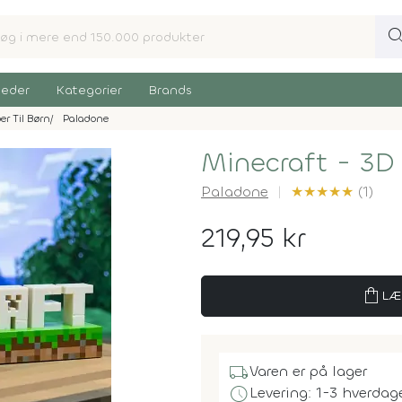
sear
eder
Kategorier
Brands
r Til Børn
Paladone
Minecraft - 3D
Paladone
★
★
★
★
★
(1)
219,95 kr
shopping_bag
LÆ
local_shipping
Varen er på lager
schedule
Levering: 1-3 hverdag