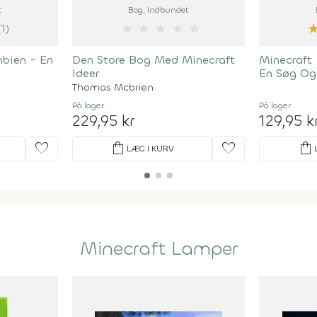
t
Bog
, Indbundet
★
★
★
★
★
(1)
mbien - En
Den Store Bog Med Minecraft
Minecraft 
Ideer
En Søg Og
Thomas Mcbrien
På lager
På lager
229,95 kr
129,95 k
favorite
shopping_bag
favorite
shopping_bag
LÆG I KURV
Minecraft Lamper