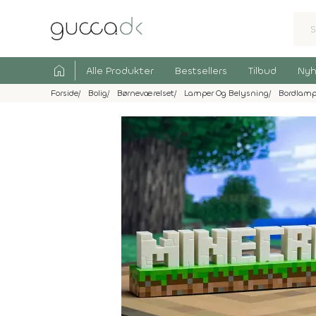
home
Alle Produkter
Bestsellers
Tilbud
Nyh
Forside
Bolig
Børneværelset
Lamper Og Belysning
Bordlampe