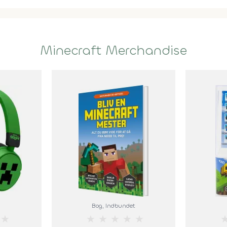
Minecraft Merchandise
Bog
, Indbundet
★
★
★
★
★
★