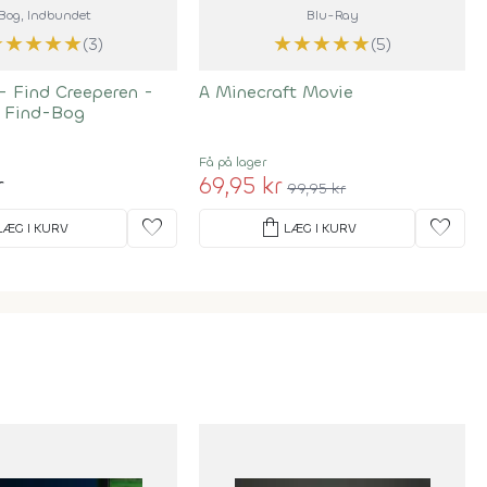
Bog
, Indbundet
Blu-Ray
★
★
★
★
★
★
★
★
★
★
(3)
(5)
- Find Creeperen -
A Minecraft Movie
 Find-Bog
Få på lager
r
69,95 kr
99,95 kr
favorite
shopping_bag
favorite
LÆG I KURV
LÆG I KURV