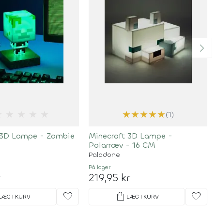
★
★
★
★
★
★
★
★
★
★
(1)
 3D Lampe - Zombie
Minecraft 3D Lampe -
Polarræv - 16 CM
Paladone
På lager
r
219,95 kr
favorite
shopping_bag
favorite
LÆG I KURV
LÆG I KURV