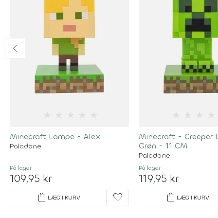
★
★
★
★
★
★
★
★
★
Minecraft Lampe - Alex
Minecraft - Creeper
Grøn - 11 CM
Paladone
Paladone
På lager
På lager
109,95 kr
119,95 kr
shopping_bag
favorite
shopping_bag
LÆG I KURV
LÆG I KURV