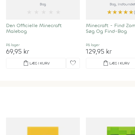
Bog
Bog
, Indbunde
★
★
★
★
★
★
★
★
★
★
Den Officielle Minecraft
Minecraft - Find Zo
Malebog
Søg Og Find-Bog
På lager
På lager
69,95 kr
129,95 kr
shopping_bag
favorite
shopping_bag
LÆG I KURV
LÆG I KURV