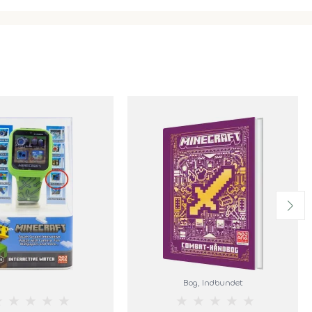
Bog
, Indbundet
★
★
★
★
★
★
★
★
★
★