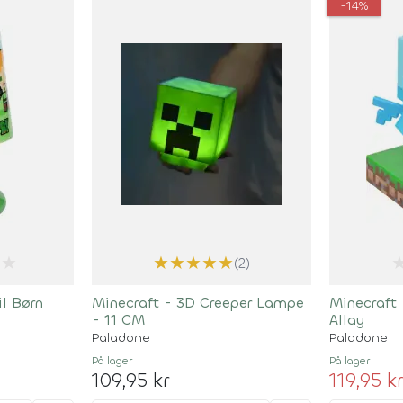
-14%
★
★
★
★
★
★
(2)
l Børn
Minecraft - 3D Creeper Lampe
Minecraft 
- 11 CM
Allay
Paladone
Paladone
På lager
På lager
109,95 kr
119,95 k