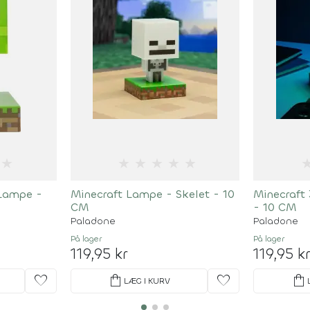
★
★
★
★
★
★
 Lampe -
Minecraft Lampe - Skelet - 10
Minecraft
CM
- 10 CM
Paladone
Paladone
På lager
På lager
119,95 kr
119,95 k
favorite
shopping_bag
favorite
shopping_bag
LÆG I KURV