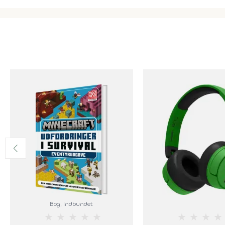
Bog
, Indbundet
★
★
★
★
★
★
★
★
★