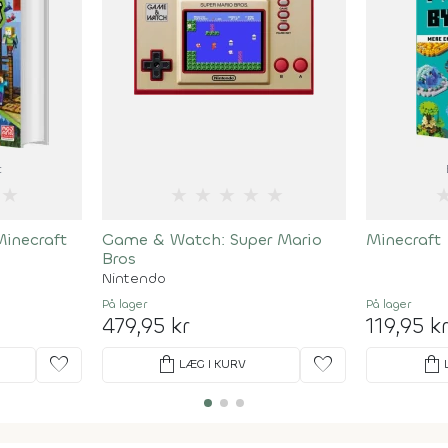
t
★
★
★
★
★
★
inecraft
Game & Watch: Super Mario
Minecraft 
Bros
Nintendo
På lager
På lager
479,95 kr
119,95 k
favorite
shopping_bag
favorite
shopping_bag
LÆG I KURV