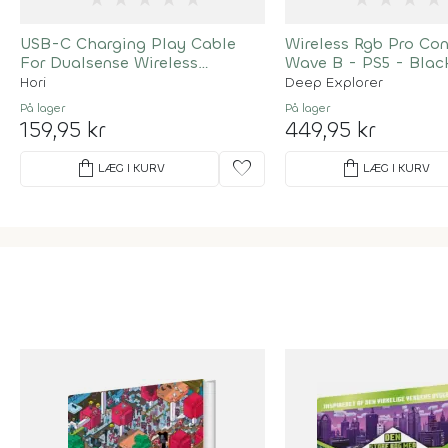
USB-C Charging Play Cable
Wireless Rgb Pro Cont
For Dualsense Wireless
Wave B - PS5 - Blac
Controller
Hori
Deep Explorer
På lager
På lager
159,95 kr
449,95 kr
shopping_bag
favorite
shopping_bag
LÆG I KURV
LÆG I KURV