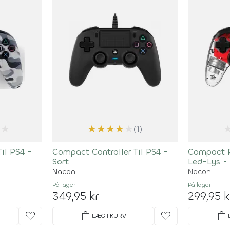
★
★
★
★
★
★
(1)
il PS4 -
Compact Controller Til PS4 -
Compact P
Sort
Led-Lys -
Nacon
Nacon
På lager
På lager
349,95 kr
299,95 k
favorite
shopping_bag
favorite
shopping_bag
LÆG I KURV