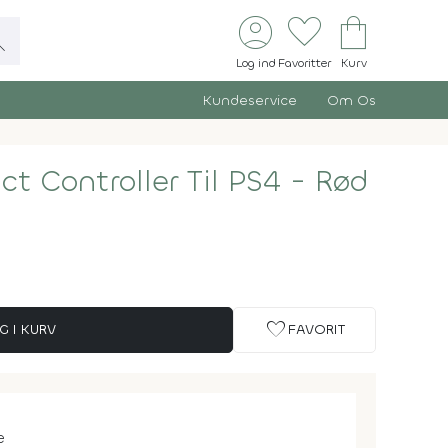
account_circle
favorite
shopping_bag
ch
Log ind
Favoritter
Kurv
Kundeservice
Om Os
 Controller Til PS4 - Rød
favorite
G I KURV
FAVORIT
e