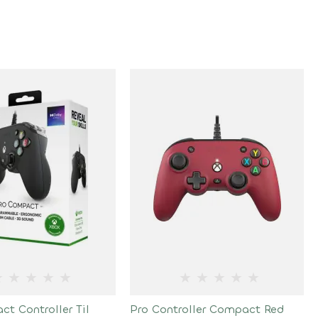
★
★
★
★
★
★
★
★
★
★
t Controller Til
Pro Controller Compact Red