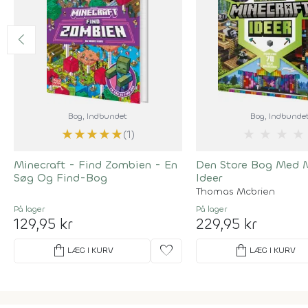
Bog
, Indbundet
Bog
, Indbunde
★
★
★
★
★
★
★
★
★
(1)
Minecraft - Find Zombien - En
Den Store Bog Med M
Søg Og Find-Bog
Ideer
Thomas Mcbrien
På lager
På lager
129,95 kr
229,95 kr
shopping_bag
favorite
shopping_bag
LÆG I KURV
LÆG I KURV