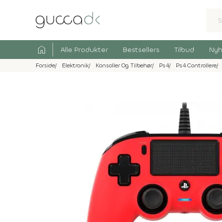
home
Alle Produkter
Bestsellers
Tilbud
Nyh
Forside
Elektronik
Konsoller Og Tilbehør
Ps4
Ps4 Controllere