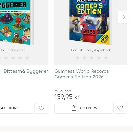
Bog
, Indbundet
English Book
, Paperback
★
★
★
★
★
★
★
★
★
★
- Bittesmå Byggerier
Guinness World Records -
Gamer's Edition 2026
Få på lager
r
159,95 kr
favorite
shopping_bag
favorite
LÆG I KURV
LÆG I KURV