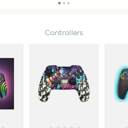
Controllers
★
★
★
★
★
★