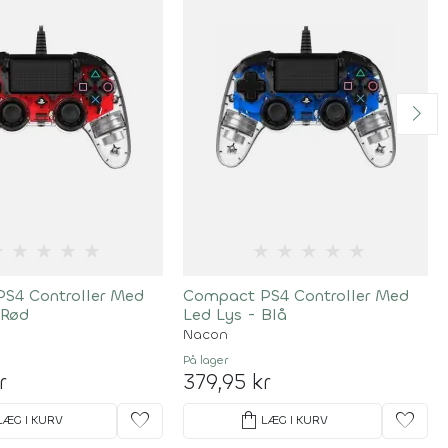
★
★
★
★
★
★
★
★
★
★
S4 Controller Med
Compact PS4 Controller Med
 Rød
Led Lys - Blå
Nacon
På lager
r
379,95 kr
favorite
shopping_bag
favorite
LÆG I KURV
LÆG I KURV