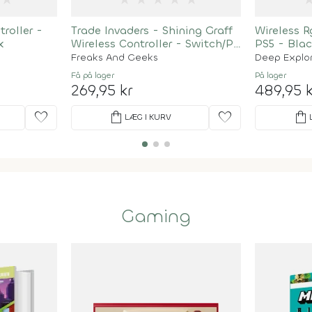
roller -
Trade Invaders - Shining Graff
Wireless R
k
Wireless Controller - Switch/Pc
PS5 - Bla
- Glow In The Dark Paint
Freaks And Geeks
Deep Explo
Få på lager
På lager
269,95 kr
489,95 k
favorite
shopping_bag
favorite
shopping_bag
LÆG I KURV
Gaming