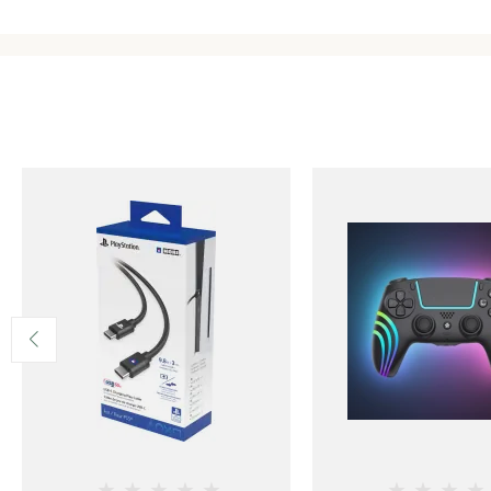
★
★
★
★
★
★
★
★
★