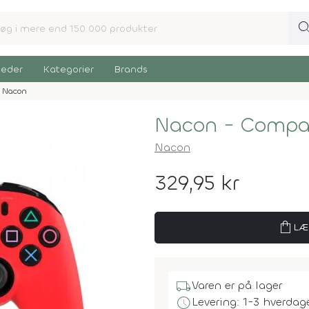
sear
eder
Kategorier
Brands
Nacon
Nacon - Compact
Nacon
329,95 kr
shopping_bag
LÆ
local_shipping
Varen er på lager
schedule
Levering: 1-3 hverdag