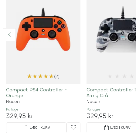
★
★
★
★
★
★
★
★
★
(2)
Compact PS4 Controller -
Compact Controller T
Orange
Army Grå
Nacon
Nacon
På lager
På lager
329,95 kr
329,95 kr
shopping_bag
favorite
shopping_bag
LÆG I KURV
LÆG I KURV