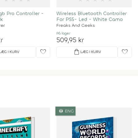
gb Pro Controller -
Wireless Bluetooth Controller
ck
For PS5- Led - White Camo
rer
Freaks And Geeks
På lager
r
509,95 kr
favorite
shopping_bag
favorite
LÆG I KURV
LÆG I KURV
language
ENG