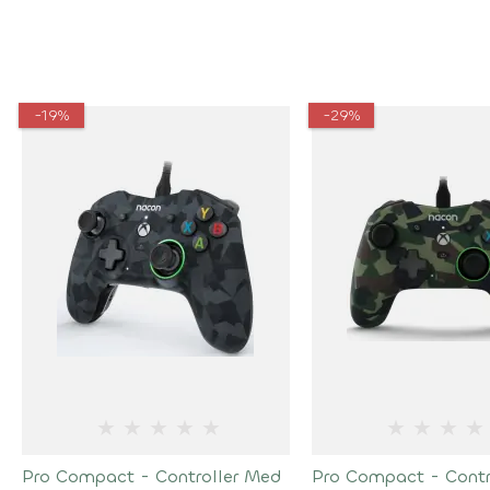
-19%
-29%
★
★
★
★
★
★
★
★
★
Pro Compact - Controller Med
Pro Compact - Contr