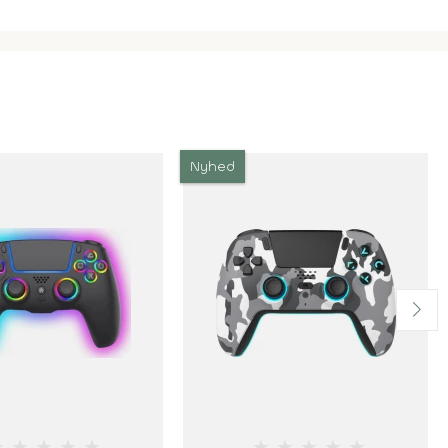
Nyhed
★
★
★
★
★
★
★
★
★
★