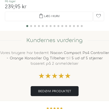
På lager
239,95 kr
shopping_bag
favorite
LÆG I KURV
Kundernes vurdering
Vores brugere har bedømt
Nacon Compact Ps4 Controller
- Orange Konsoller Og Tilbehør
til
5 ud af 5 stjerner
baseret på 2 anmeldelser
★
★
★
★
★
BEDØM PRODUKTET
★
★
★
★
★