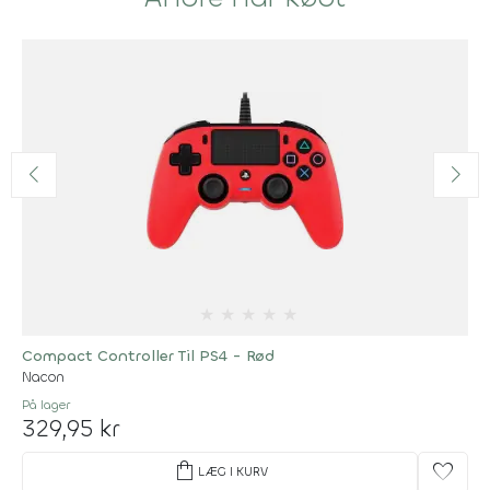
★
★
★
★
★
Compact Controller Til PS4 - Rød
Nacon
På lager
329,95 kr
shopping_bag
favorite
LÆG I KURV