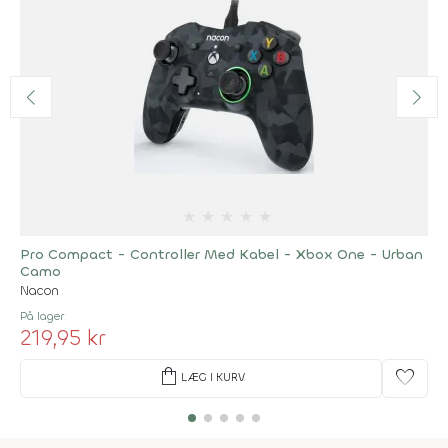
★
★
★
★
★
Pro Compact - Controller Med Kabel - Xbox One - Urban
Camo
Nacon
På lager
219,95 kr
shopping_bag
favorite
LÆG I KURV