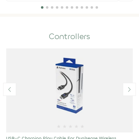
Controllers
★
★
★
★
★
USB-C Charging Play Cable For Dualsense Wireless