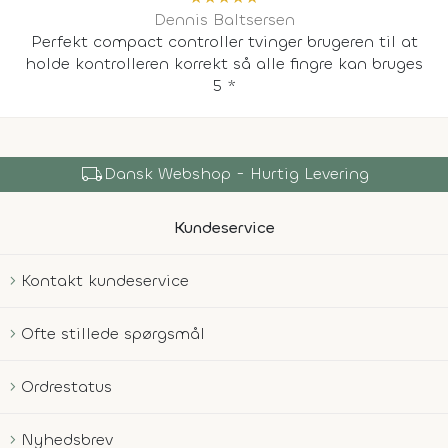
Dennis Baltsersen
Perfekt compact controller tvinger brugeren til at
holde kontrolleren korrekt så alle fingre kan bruges
5 *
local_shipping
Dansk Webshop - Hurtig Levering
Kundeservice
Kontakt kundeservice
Ofte stillede spørgsmål
Ordrestatus
Nyhedsbrev