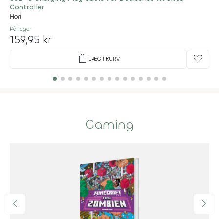
Controller
Hori
På lager
159,95 kr
shopping_bag
favorite
LÆG I KURV
Gaming