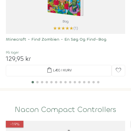
Bog
★
★
★
★
★
(1)
Minecraft - Find Zombien - En Søg Og Find-Bog
På lager
129,95 kr
shopping_bag
favorite
LÆG I KURV
Nacon Compact Controllers
-19%