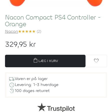
Nacon Compact PS4 Controller -
Orange
Nacon
★
★
★
★
★
(2)
329,95 kr
shopping_bag
favorite
LÆG I KURV
local_shipping
Varen er på lager
schedule
Levering: 1-3 hverdage
history
100 dages returret