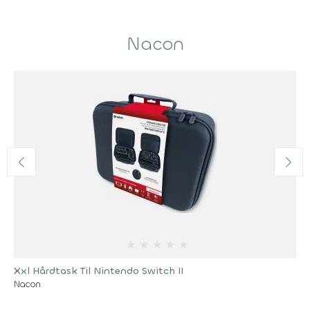
Nacon
★
★
★
★
★
Xxl Hårdtask Til Nintendo Switch II
Nacon