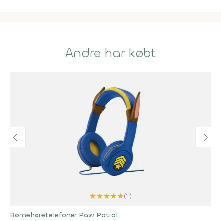
Andre har købt
★
★
★
★
★
(1)
Børnehøretelefoner Paw Patrol