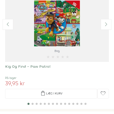
Bog
★
★
★
★
★
Kig Og Find - Paw Patrol
På lager
39,95 kr
shopping_bag
favorite
LÆG I KURV