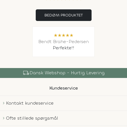
BEDØM PRODUKTET
★
★
★
★
★
Bendt Brahe-Pedersen
Perfekte!!
local_shipping
Dansk Webshop - Hurtig Levering
Kundeservice
Kontakt kundeservice
Ofte stillede spørgsmål