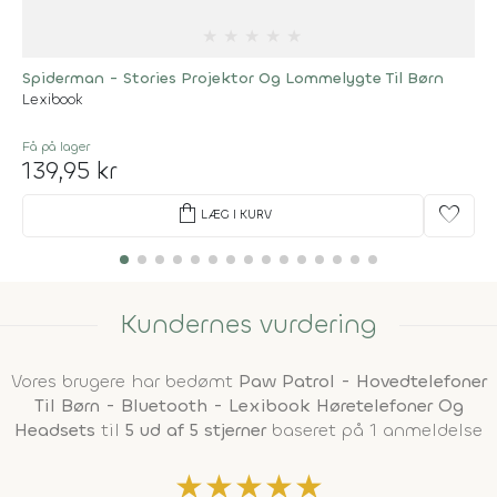
★
★
★
★
★
Spiderman - Stories Projektor Og Lommelygte Til Børn
Lexibook
Få på lager
139,95 kr
shopping_bag
favorite
LÆG I KURV
Kundernes vurdering
Vores brugere har bedømt
Paw Patrol - Hovedtelefoner
Til Børn - Bluetooth - Lexibook Høretelefoner Og
Headsets
til
5 ud af 5 stjerner
baseret på 1 anmeldelse
★
★
★
★
★