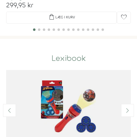
299,95 kr
shopping_bag
favorite
LÆG I KURV
Lexibook