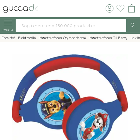
account_circle
favorite
shopping_bag
search
menu
Forside
Elektronik
Høretelefoner Og Headsets
Høretelefoner Til Børn
Lexib