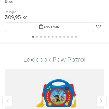
Ekids
På lager
309,95 kr
shopping_bag
favorite
LÆG I KURV
Lexibook Paw Patrol