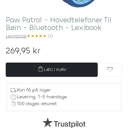
Paw Patrol - Hovedtelefoner Til
Børn - Bluetooth - Lexibook
Lexibook
★
★
★
★
★
(1)
269,95 kr
shopping_bag
favorite
LÆG I KURV
local_shipping
Kun få på lager
schedule
Levering: 1-3 hverdage
history
100 dages returret