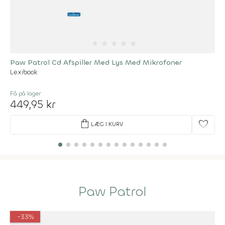
★
★
★
★
★
Paw Patrol Cd Afspiller Med Lys Med Mikrofoner
Lexibook
Få på lager
449,95 kr
shopping_bag
favorite
LÆG I KURV
Paw Patrol
-33%