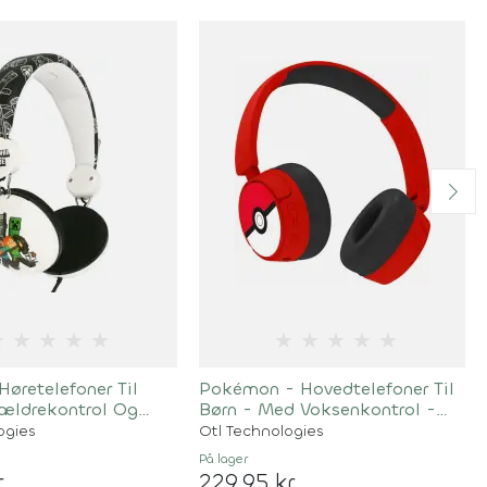
★
★
★
★
★
★
★
★
★
★
Høretelefoner Til
Pokémon - Hovedtelefoner Til
rældrekontrol Og
Børn - Med Voksenkontrol -
 - Hvid
Otl - Rød Sort
ogies
Otl Technologies
På lager
r
229,95 kr