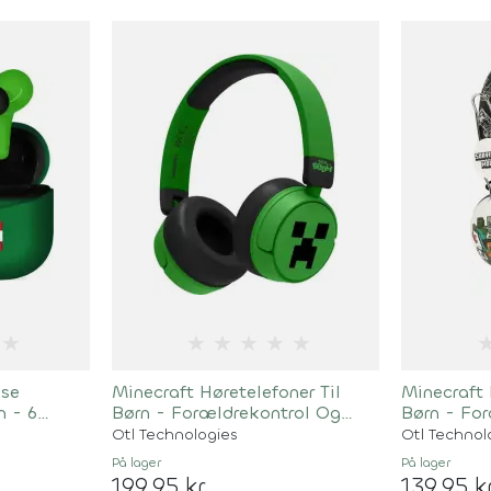
★
★
★
★
★
★
øse
Minecraft Høretelefoner Til
Minecraft 
n - 6
Børn - Forældrekontrol Og
Børn - Fo
Bluetooth - Grøn
Bluetooth
Otl Technologies
Otl Technol
På lager
På lager
199,95 kr
139,95 k