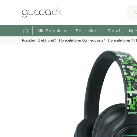
home
Alle Produkter
Bestsellers
Tilbud
Nyh
Forside
Elektronik
Høretelefoner Og Headsets
Høretelefoner Til