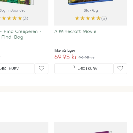
Bog
, Indbundet
Blu-Ray
★
★
★
★
★
★
★
★
★
★
(3)
(5)
- Find Creeperen -
A Minecraft Movie
 Find-Bog
Ikke på lager
r
69,95 kr
99,95 kr
favorite
shopping_bag
favorite
LÆG I KURV
LÆG I KURV