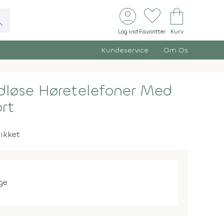
account_circle
favorite
shopping_bag
ch
Log ind
Favoritter
Kurv
Kundeservice
Om Os
ådløse Høretelefoner Med
ort
likket
ge