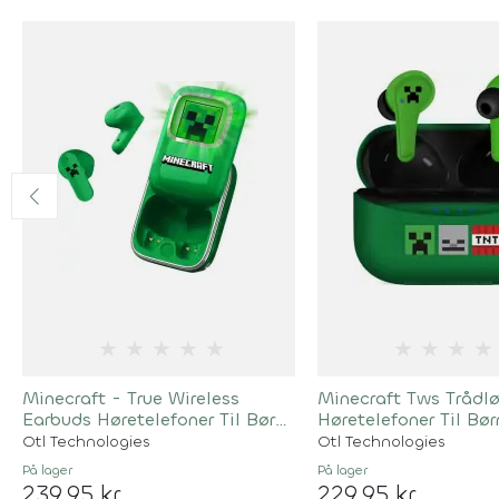
★
★
★
★
★
★
★
★
★
Minecraft - True Wireless
Minecraft Tws Trådl
Earbuds Høretelefoner Til Børn
Høretelefoner Til Bør
- Grøn
Timer
Otl Technologies
Otl Technologies
På lager
På lager
239,95 kr
229,95 kr