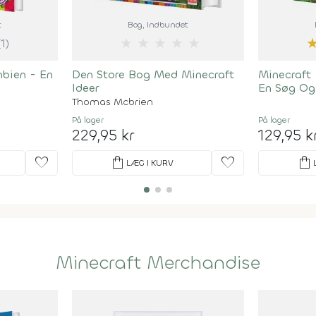
t
Bog
, Indbundet
★
★
★
★
★
(1)
mbien - En
Den Store Bog Med Minecraft
Minecraft 
Ideer
En Søg Og
Thomas Mcbrien
På lager
På lager
229,95 kr
129,95 k
favorite
shopping_bag
favorite
shopping_bag
LÆG I KURV
Minecraft Merchandise