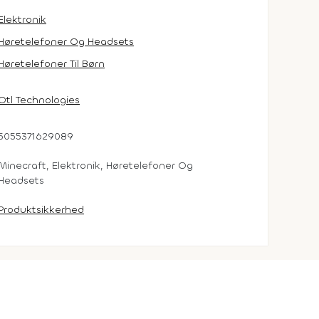
Elektronik
Høretelefoner Og Headsets
Høretelefoner Til Børn
Otl Technologies
5055371629089
Minecraft, Elektronik, Høretelefoner Og
Headsets
Produktsikkerhed