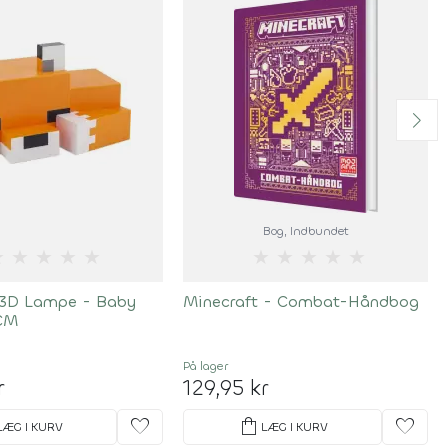
Bog
, Indbundet
★
★
★
★
★
★
★
★
★
★
 3D Lampe - Baby
Minecraft - Combat-Håndbog
 CM
På lager
r
129,95 kr
favorite
shopping_bag
favorite
LÆG I KURV
LÆG I KURV