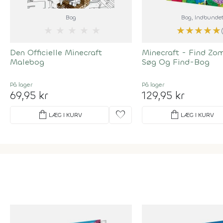
Bog
Bog
, Indbunde
★
★
★
★
★
★
★
★
★
★
Den Officielle Minecraft
Minecraft - Find Zo
Malebog
Søg Og Find-Bog
På lager
På lager
69,95 kr
129,95 kr
shopping_bag
favorite
shopping_bag
LÆG I KURV
LÆG I KURV