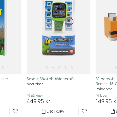
t
★
★
★
★
★
★
ster
Smart Watch Minecraft
Minecraft
Ræv - 16
Accutime
Paladone
Få på lager
På lager
449,95 kr
149,95 k
favorite
shopping_bag
favorite
shopping_bag
LÆG I KURV