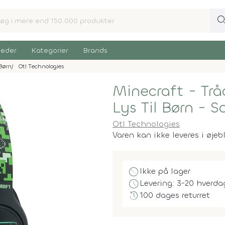
sear
eder
Kategorier
Brands
 Børn
Otl Technologies
Minecraft - Tr
Lys Til Børn - S
Otl Technologies
Varen kan ikke leveres i øjeb
block
Ikke på lager
schedule
Levering: 3-20 hverda
history
100 dages returret