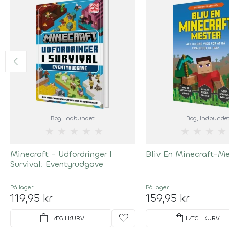
Bog
, Indbundet
Bog
, Indbunde
★
★
★
★
★
★
★
★
★
Minecraft - Udfordringer I
Bliv En Minecraft-Me
Survival: Eventyrudgave
På lager
På lager
119,95 kr
159,95 kr
shopping_bag
favorite
shopping_bag
LÆG I KURV
LÆG I KURV