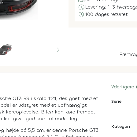
local_shipping
schedule
Levering: 1-3 hverdag
history
100 dages returret
Fremra
Yderligere
he GT3 RS i skala 1:24, designet med et
Serie
 model er udstyret med et uafhængigt
isk køreoplevelse. Bilen kan køre fremad,
ilket giver god kontrol under leg.
Kategori
g højde på 5,5 cm, er denne Porsche GT3
tjeningen fungerer på 2,4 GHz frekvens og