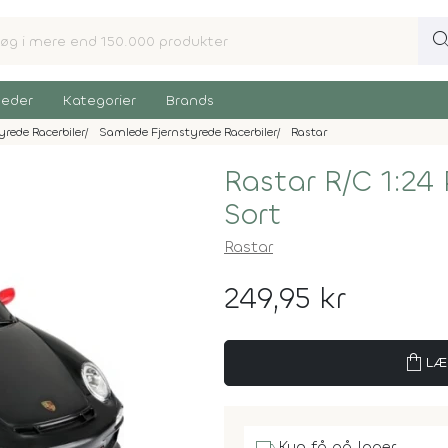
sear
eder
Kategorier
Brands
yrede Racerbiler
Samlede Fjernstyrede Racerbiler
Rastar
Rastar R/C 1:24
Sort
Rastar
249,95 kr
shopping_bag
LÆ
Kun få på lager