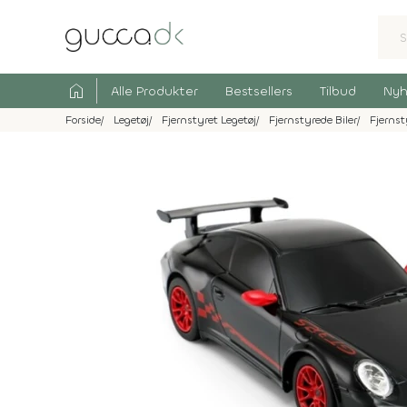
home
Alle Produkter
Bestsellers
Tilbud
Nyh
Forside
Legetøj
Fjernstyret Legetøj
Fjernstyrede Biler
Fjernst