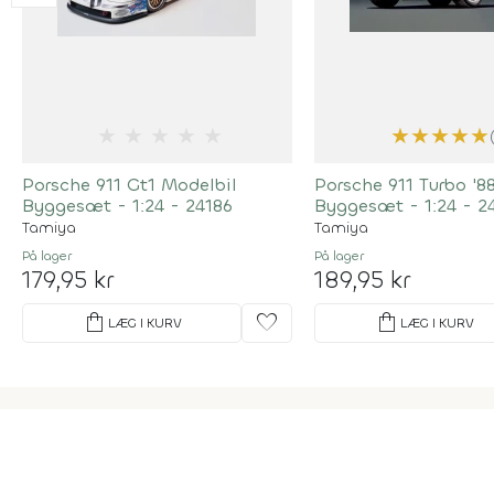
★
★
★
★
★
★
★
★
★
★
Porsche 911 Gt1 Modelbil
Porsche 911 Turbo '8
Byggesæt - 1:24 - 24186
Byggesæt - 1:24 - 2
Tamiya
Tamiya
På lager
På lager
179,95 kr
189,95 kr
shopping_bag
favorite
shopping_bag
LÆG I KURV
LÆG I KURV