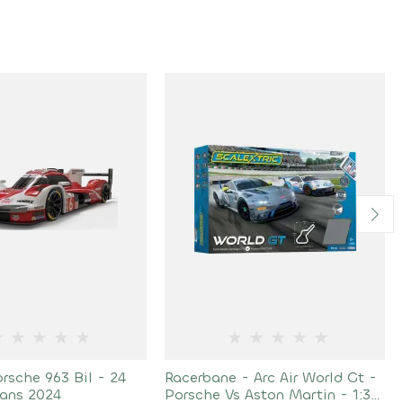
★
★
★
★
★
★
★
★
★
★
rsche 963 Bil - 24
Racerbane - Arc Air World Gt -
ans 2024
Porsche Vs Aston Martin - 1:32