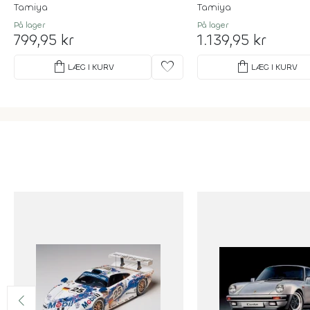
Tamiya
Tamiya
På lager
På lager
799,95 kr
1.139,95 kr
shopping_bag
favorite
shopping_bag
LÆG I KURV
LÆG I KURV