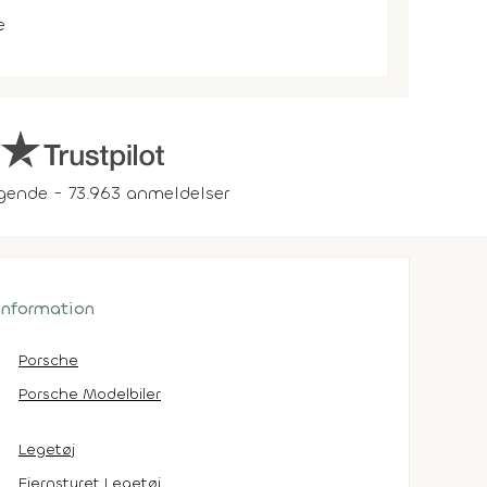
e
gende - 73.963 anmeldelser
 information
Porsche
Porsche Modelbiler
Legetøj
Fjernstyret Legetøj