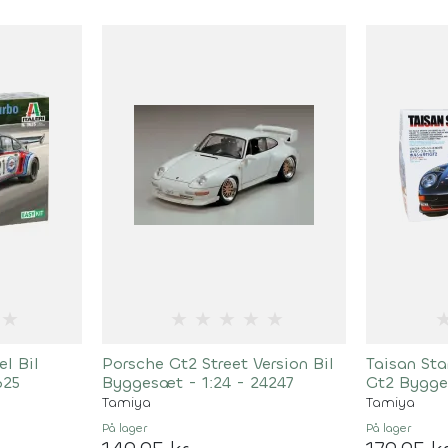
★
★
★
★
★
★
l Bil
Porsche Gt2 Street Version Bil
Taisan Sta
625
Byggesæt - 1:24 - 24247
Gt2 Bygge
Tamiya
Tamiya
På lager
På lager