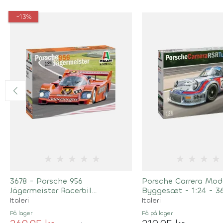
-13%
★
★
★
★
★
★
★
★
★
3678 - Porsche 956
Porsche Carrera Mode
Jägermeister Racerbil
Byggesæt - 1:24 - 3
Byggesæt - 1:24
Italeri
Italeri
På lager
Få på lager