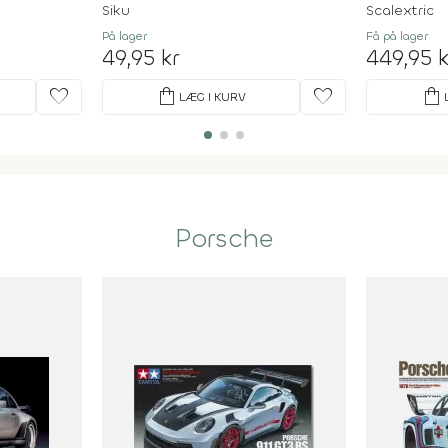
Siku
Scalextric
På lager
Få på lager
49,95 kr
449,95 k
favorite
shopping_bag
favorite
shopping_bag
LÆG I KURV
Porsche