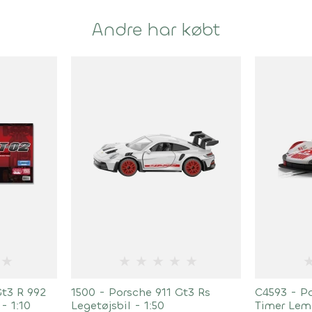
Andre har købt
★
★
★
★
★
★
Gt3 R 992
1500 - Porsche 911 Gt3 Rs
C4593 - Po
- 1:10
Legetøjsbil - 1:50
Timer Lem