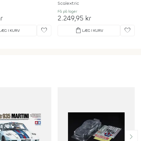
- C1434P
Scalextric
Få på lager
r
2.249,95 kr
favorite
shopping_bag
favorite
LÆG I KURV
LÆG I KURV