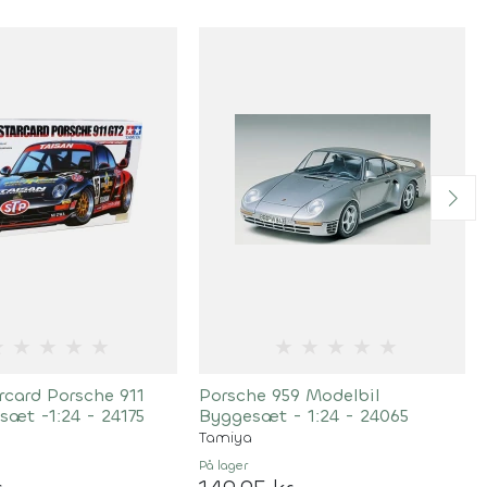
★
★
★
★
★
★
★
★
★
★
rcard Porsche 911
Porsche 959 Modelbil
sæt -1:24 - 24175
Byggesæt - 1:24 - 24065
Tamiya
På lager