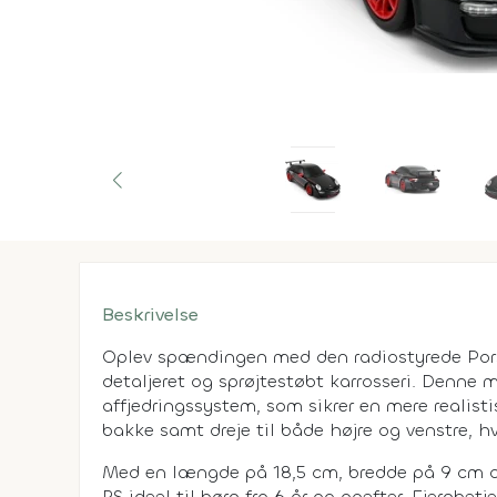
Beskrivelse
Oplev spændingen med den radiostyrede Porsc
detaljeret og sprøjtestøbt karrosseri. Denne
affjedringssystem, som sikrer en mere realist
bakke samt dreje til både højre og venstre, hv
Med en længde på 18,5 cm, bredde på 9 cm o
RS ideel til børn fra 6 år og opefter. Fjernbe