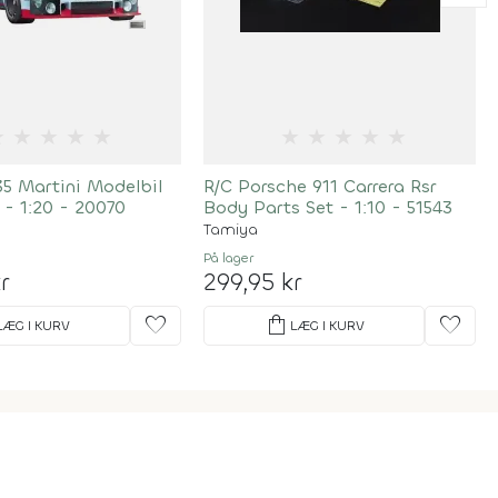
★
★
★
★
★
★
★
★
★
★
35 Martini Modelbil
R/C Porsche 911 Carrera Rsr
- 1:20 - 20070
Body Parts Set - 1:10 - 51543
Tamiya
På lager
r
299,95 kr
favorite
shopping_bag
favorite
LÆG I KURV
LÆG I KURV