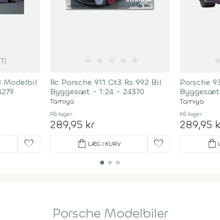
★
★
★
★
★
(1)
8 Modelbil
Rc Porsche 911 Gt3 Rs 992 Bil
Porsche 9
4279
Byggesæt - 1:24 - 24370
Byggesæt 
Tamiya
Tamiya
På lager
På lager
289,95 kr
289,95 k
favorite
shopping_bag
favorite
shopping_bag
LÆG I KURV
Porsche Modelbiler