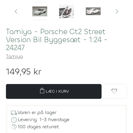
Tamiya - Porsche Gt2 Street
Version Bil Byggesæt - 1:24 -
24247
Tamiya
149,95 kr
shopping_bag
favorite
LÆG I KURV
local_shipping
Varen er på lager
schedule
Levering: 1-3 hverdage
history
100 dages returret