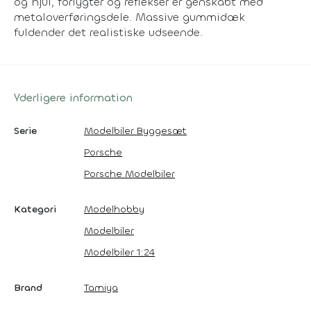
og hjul, forlygter og reflekser er genskabt med
metaloverføringsdele. Massive gummidæk
fuldender det realistiske udseende.
Yderligere information
Serie
Modelbiler Byggesæt
Porsche
Porsche Modelbiler
Kategori
Modelhobby
Modelbiler
Modelbiler 1:24
Brand
Tamiya