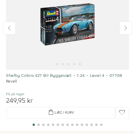
★
★
★
★
★
Shelby Cobra 427 Bil Byggesæt - 1:24 - Level 4 - 07708
Revell
Få på lager
249,95 kr
shopping_bag
favorite
LÆG I KURV