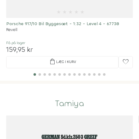
★
★
★
★
★
Porsche 917/10 Bil Byggesæt - 1:32 - Level 4 - 67738
Revell
Få på lager
159,95 kr
shopping_bag
favorite
LÆG I KURV
Tamiya