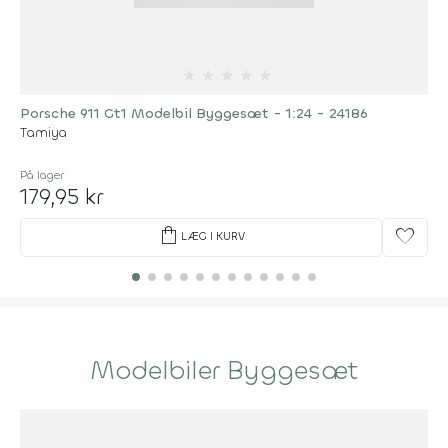
★
★
★
★
★
Porsche 911 Gt1 Modelbil Byggesæt - 1:24 - 24186
Tamiya
På lager
179,95 kr
shopping_bag
favorite
LÆG I KURV
Modelbiler Byggesæt