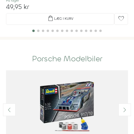
På lager
49,95 kr
shopping_bag
favorite
LÆG I KURV
Porsche Modelbiler