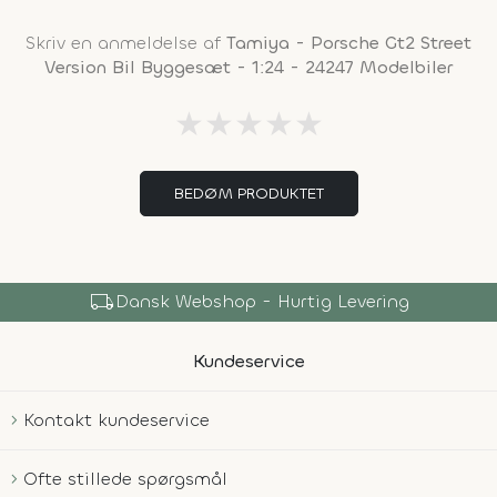
Skriv en anmeldelse af
Tamiya - Porsche Gt2 Street
Version Bil Byggesæt - 1:24 - 24247 Modelbiler
★
★
★
★
★
BEDØM PRODUKTET
local_shipping
Dansk Webshop - Hurtig Levering
Kundeservice
Kontakt kundeservice
Ofte stillede spørgsmål