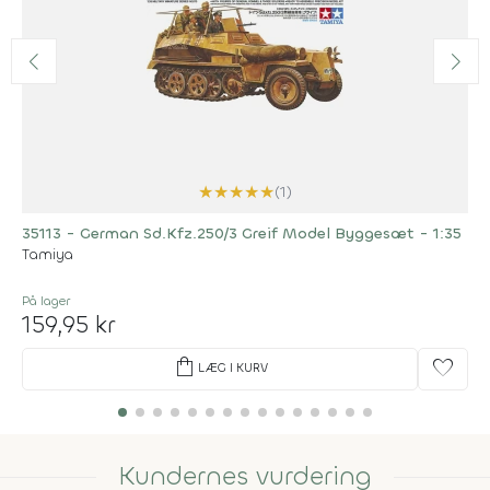
★
★
★
★
★
(1)
35113 - German Sd.Kfz.250/3 Greif Model Byggesæt - 1:35
Tamiya
På lager
159,95 kr
shopping_bag
favorite
LÆG I KURV
Kundernes vurdering