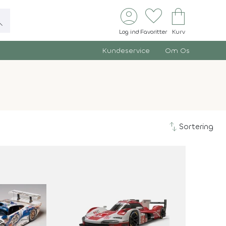
account_circle
favorite
shopping_bag
ch
Log ind
Favoritter
Kurv
Kundeservice
Om Os
swap_vert
Sortering