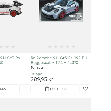
★
★
★
★
★
★
★
★
 911 Gt3 Rs
Rc Porsche 911 Gt3 Rs 992 Bil
50
Byggesæt - 1:24 - 24370
Tamiya
På lager
289,95 kr
favorite
shopping_bag
favorite
KURV
LÆG I KURV