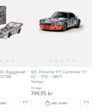
★
★
★
★
★
★
★
★
 Bil Byggesæt -
R/C Porsche 911 Carrerarsr Tt-
 07738
02 - 1/10 - 58571
Tamiya
På lager
799,95 kr
favorite
shopping_bag
favorite
KURV
LÆG I KURV