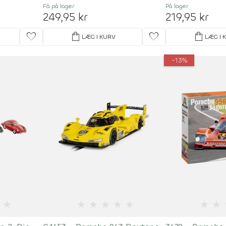
Få på lager
På lager
249,95 kr
219,95 kr
favorite
shopping_bag
favorite
shopping_bag
LÆG I KURV
LÆG I 
-13%
★
★
★
★
★
★
★
★