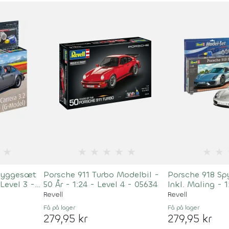
★
★
★
★
★
★
★
★
 Byggesæt
Porsche 911 Turbo Modelbil -
Porsche 918 S
 Level 3 -
50 År - 1:24 - Level 4 - 05634
Inkl. Maling - 
Revell
Revell
Få på lager
Få på lager
279,95 kr
279,95 kr