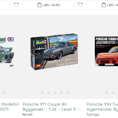
favorite
shopping_bag
favorite
shopping_bag
LÆG I KURV
LÆG I 
★
★
★
★
★
★
★
★
t Modelbil
Porsche 911 Coupé Bil
Porsche 934 Tu
0071
Byggesæt - 1:24 - Level 3 -
Jagermeister B
07688
- 24328
Revell
Tamiya