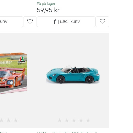
Få på lager
59,95 kr
favorite
shopping_bag
favorite
KURV
LÆG I KURV
★
★
★
★
★
★
★
★