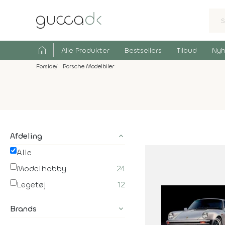
home
Alle Produkter
Bestsellers
Tilbud
Nyh
Forside
Porsche Modelbiler
Afdeling
Alle
Modelhobby
24
Legetøj
12
Brands