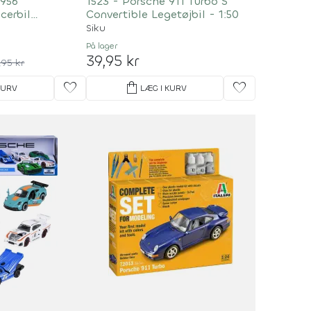
 956
1523 - Porsche 911 Turbo S
cerbil
Convertible Legetøjbil - 1:50
24
Siku
På lager
39,95 kr
,95 kr
favorite
shopping_bag
favorite
KURV
LÆG I KURV