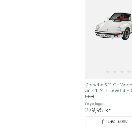
★
★
★
★
Porsche 911 G-Model
År - 1:24 - Level 3 -
Revell
Få på lager
279,95 kr
shopping_bag
LÆG I KURV