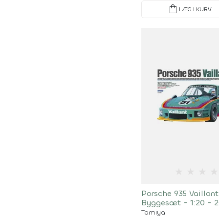
shopping_bag
LÆG I KURV
★
★
★
★
Porsche 935 Vaillan
Byggesæt - 1:20 - 2
Tamiya