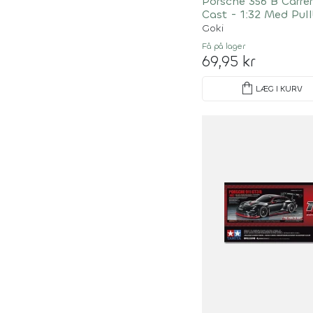
Porsche 356 B Carrer
Cast - 1:32 Med Pul
Assorteret
Goki
Få på lager
69,95 kr
shopping_bag
LÆG I KURV