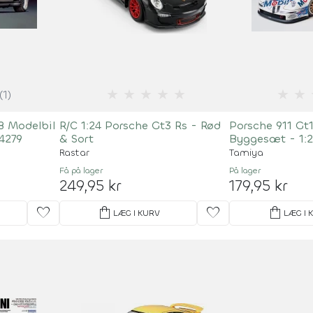
★
★
★
★
★
★
★
(1)
88 Modelbil
R/C 1:24 Porsche Gt3 Rs - Rød
Porsche 911 Gt
4279
& Sort
Byggesæt - 1:2
Rastar
Tamiya
Få på lager
På lager
249,95 kr
179,95 kr
favorite
shopping_bag
favorite
shopping_bag
LÆG I KURV
LÆG I 