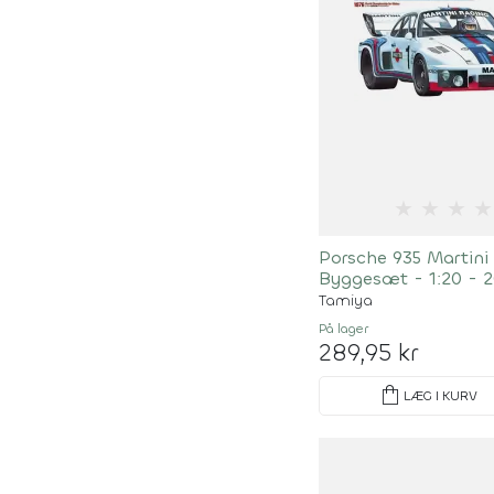
★
★
★
★
Porsche 935 Martini
Byggesæt - 1:20 - 
Tamiya
På lager
289,95 kr
shopping_bag
LÆG I KURV