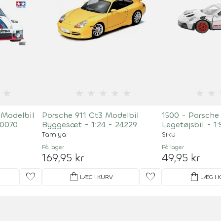
★
★
★
★
★
★
★
★
 Modelbil
Porsche 911 Gt3 Modelbil
1500 - Porsche
20070
Byggesæt - 1:24 - 24229
Legetøjsbil - 1:
Tamiya
Siku
På lager
På lager
169,95 kr
49,95 kr
favorite
shopping_bag
favorite
shopping_bag
LÆG I KURV
LÆG I 