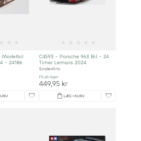
★
★
★
★
★
★
★
★
1 Modelbil
C4593 - Porsche 963 Bil - 24
4 - 24186
Timer Lemans 2024
Scalextric
Få på lager
449,95 kr
favorite
shopping_bag
favorite
KURV
LÆG I KURV