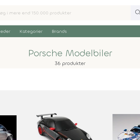
sear
eder
Kategorier
Brands
Porsche Modelbiler
36 produkter