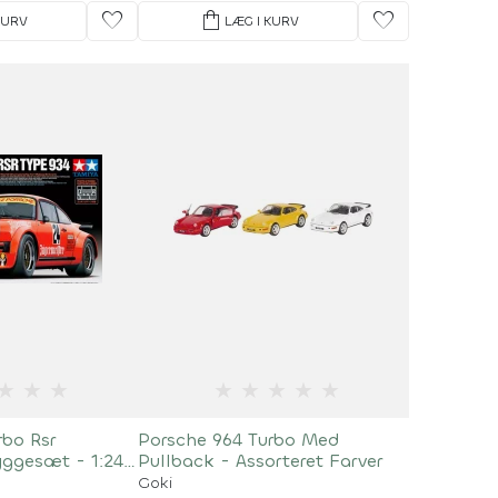
favorite
shopping_bag
favorite
KURV
LÆG I KURV
★
★
★
★
★
★
★
★
rbo Rsr
Porsche 964 Turbo Med
yggesæt - 1:24
Pullback - Assorteret Farver
Goki