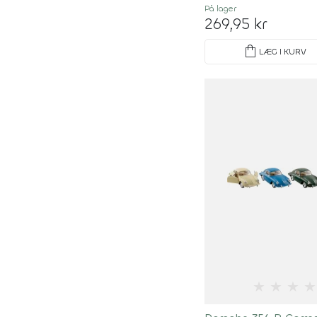
På lager
269,95 kr
shopping_bag
LÆG I KURV
★
★
★
★