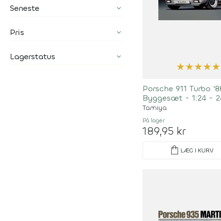
Seneste
Pris
Lagerstatus
★
★
★
★
★
Porsche 911 Turbo '
Byggesæt - 1:24 - 2
Tamiya
På lager
189,95 kr
shopping_bag
LÆG I KURV