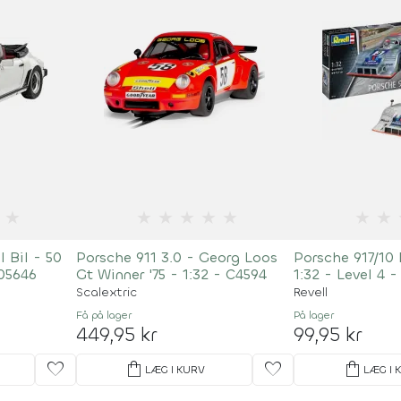
★
★
★
★
★
★
★
★
 Bil - 50
Porsche 911 3.0 - Georg Loos
Porsche 917/10
 05646
Gt Winner '75 - 1:32 - C4594
1:32 - Level 4 -
Scalextric
Revell
Få på lager
På lager
449,95 kr
99,95 kr
favorite
shopping_bag
favorite
shopping_bag
LÆG I KURV
LÆG I 