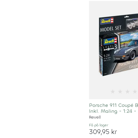
★
★
★
★
Porsche 911 Coupé
Inkl. Maling - 1:24 -
67688
Revell
Få på lager
309,95 kr