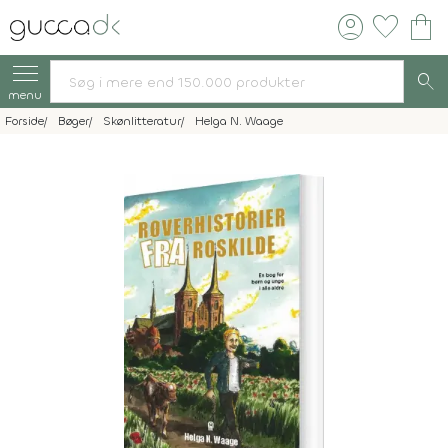
account_circle
favorite
shopping_bag
search
menu
Forside
Bøger
Skønlitteratur
Helga N. Waage