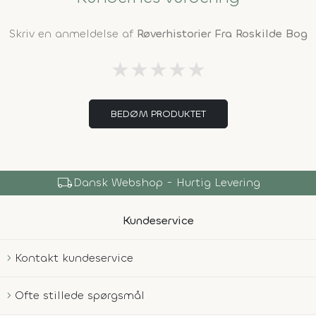
Skriv en anmeldelse af
Røverhistorier Fra Roskilde Bog
★
★
★
★
★
BEDØM PRODUKTET
local_shipping
Dansk Webshop - Hurtig Levering
Kundeservice
Kontakt kundeservice
Ofte stillede spørgsmål