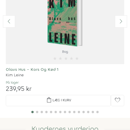
Bog
★
★
★
★
★
Olavs Hus - Kors Og Kød 1
Kim Leine
På lager
239,95 kr
shopping_bag
favorite
LÆG I KURV
Kundernes vurdering