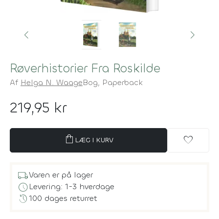
Røverhistorier Fra Roskilde
Af
Helga N. Waage
Bog,
Paperback
219,95 kr
shopping_bag
favorite
LÆG I KURV
local_shipping
Varen er på lager
schedule
Levering: 1-3 hverdage
history
100 dages returret