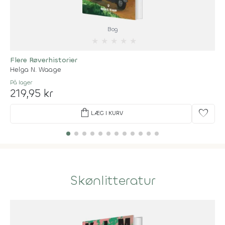
Bog
★
★
★
★
★
Flere Røverhistorier
Helga N. Waage
På lager
219,95 kr
shopping_bag
favorite
LÆG I KURV
Skønlitteratur