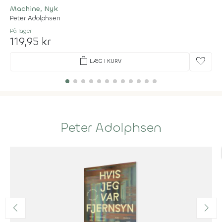
Machine, Nyk
Peter Adolphsen
På lager
119,95 kr
shopping_bag
favorite
LÆG I KURV
Peter Adolphsen