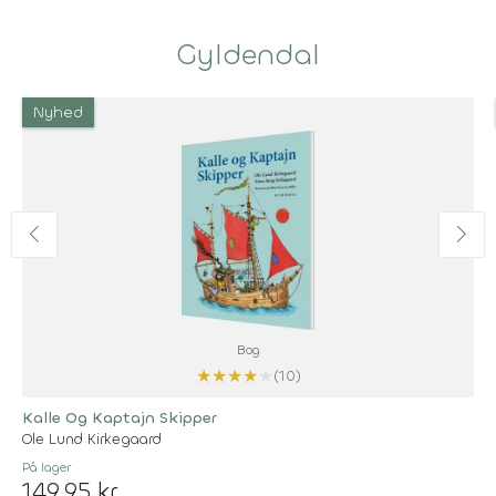
Gyldendal
Nyhed
Bog
★
★
★
★
★
(10)
Kalle Og Kaptajn Skipper
Ole Lund Kirkegaard
På lager
149,95 kr