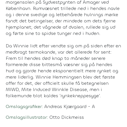
morgensolen på Sydvestpynten af Amager ved
København. Rumvæsnet trillede ned i hendes navle
og i denne svedige og letbehårede hulnings mørke
fandt det betingelser, der mindede om dets fjerne
hjemplanet; det vågnede af dvalen, rullede sig ud
og førte sine to spidse tunger ned i huden.
Da Winnie lidt efter vendte sig om på siden efter en
medbragt termokande, var det allerede for sent:
Frem til hendes død knap to måneder senere
formerede disse bittesmå væsner sig på hendes
hud og gjorde hende eksponentielt mere rynket og
mere liderlig. Winnie Hemmingsen blev det første
offer for det, der officielt skulle få betegnelsen
MIWD, Mite Induced Wrinkle Disease, men i
folkemunde blot kaldes ’rynkekneppesyge’.
Omslagsgrafiker:
Andreas Kjærgaard - A
Omslagsillustrator:
Otto Dickmeiss