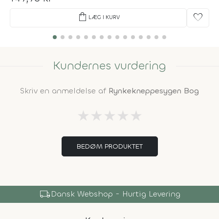
shopping_bag
favorite
LÆG I KURV
Kundernes vurdering
Skriv en anmeldelse af
Rynkekneppesygen Bog
★
★
★
★
★
BEDØM PRODUKTET
local_shipping
Dansk Webshop - Hurtig Levering