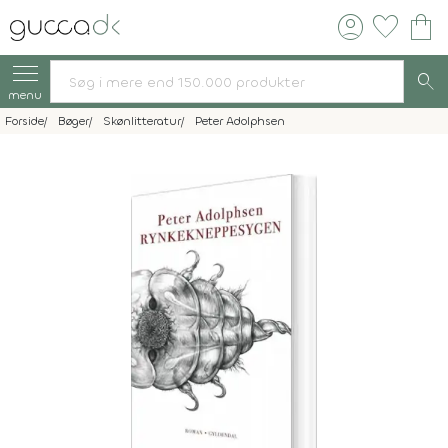
account_circle
favorite
shopping_bag
search
menu
Forside
Bøger
Skønlitteratur
Peter Adolphsen