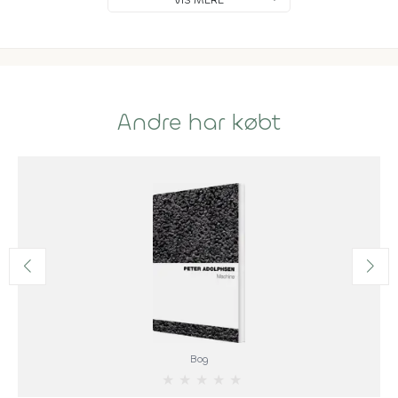
Andre har købt
Bog
★
★
★
★
★