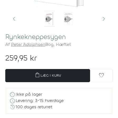
Rynkekneppesygen
Af
Peter Adolphsen
Bog,
Hæftet
259,95 kr
shopping_bag
favorite
LÆG I KURV
block
Ikke på lager
schedule
Levering: 3-15 hverdage
history
100 dages returret