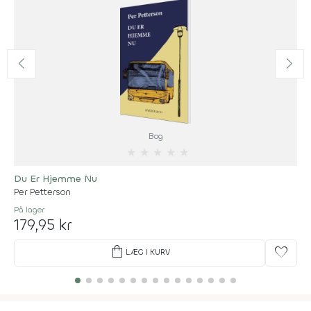
Bog
★
★
★
★
★
Du Er Hjemme Nu
Per Petterson
På lager
179,95 kr
shopping_bag
favorite
LÆG I KURV