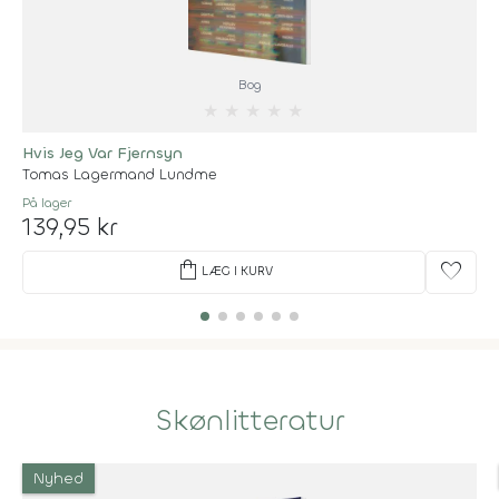
Bog
★
★
★
★
★
Hvis Jeg Var Fjernsyn
Tomas Lagermand Lundme
På lager
139,95 kr
shopping_bag
favorite
LÆG I KURV
Skønlitteratur
Nyhed