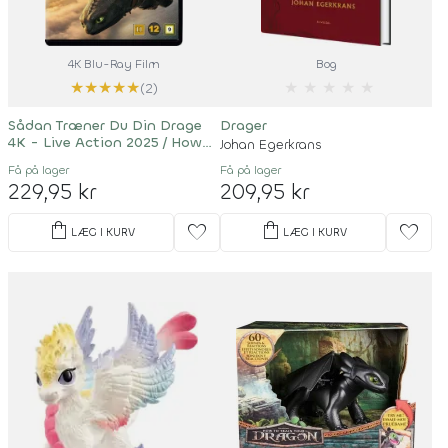
4K Blu-Ray Film
Bog
★
★
★
★
★
★
★
★
★
★
(2)
Sådan Træner Du Din Drage
Drager
4K - Live Action 2025 / How
Johan Egerkrans
To Train Your Dragon
Få på lager
Få på lager
229,95 kr
209,95 kr
shopping_bag
shopping_bag
favorite
favorite
LÆG I KURV
LÆG I KURV