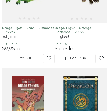
★
★
★
★
★
★
★
★
★
★
Drage Figur - Grøn - Siddende
Drage Figur - Orange -
- 75593
Siddende - 75595
Bullyland
Bullyland
Få på lager
Få på lager
59,95 kr
59,95 kr
shopping_bag
shopping_bag
favorite
favorite
LÆG I KURV
LÆG I KURV