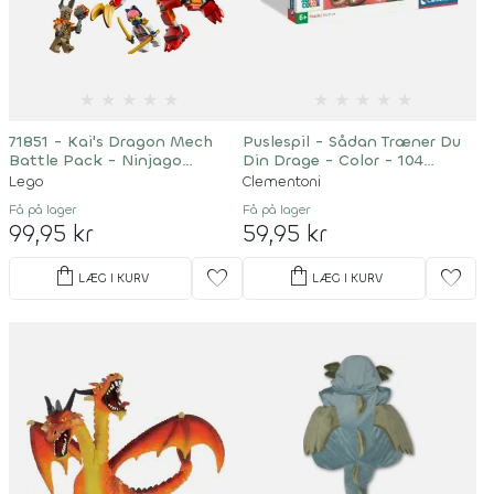
★
★
★
★
★
★
★
★
★
★
71851 - Kai's Dragon Mech
Puslespil - Sådan Træner Du
Battle Pack - Ninjago
Din Drage - Color - 104
Dragons Rising
Brikker
Lego
Clementoni
Få på lager
Få på lager
99,95 kr
59,95 kr
shopping_bag
shopping_bag
favorite
favorite
LÆG I KURV
LÆG I KURV