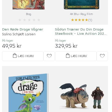
Bog
4K Blu-Ray Film
★
★
★
★
★
★
★
★
★
★
(1)
Den Røde Drage Vågner
Sådan Træner Du Din Drage
Steelbook - Live Action 2025 /
Salina Schjødt Larsen
How To Train Your Dragon
På lager
På lager
49,95 kr
329,95 kr
shopping_bag
shopping_bag
favorite
favorite
LÆG I KURV
LÆG I KURV