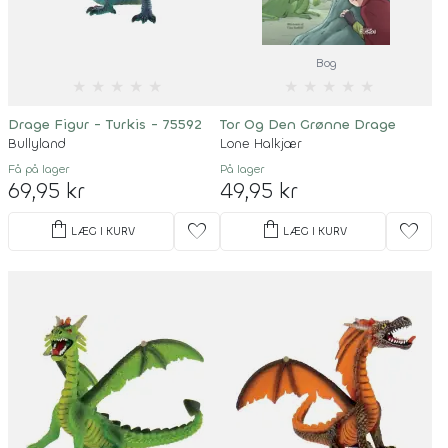
Bog
★
★
★
★
★
★
★
★
★
★
Drage Figur - Turkis - 75592
Tor Og Den Grønne Drage
Bullyland
Lone Halkjær
Få på lager
På lager
69,95 kr
49,95 kr
shopping_bag
shopping_bag
favorite
favorite
LÆG I KURV
LÆG I KURV