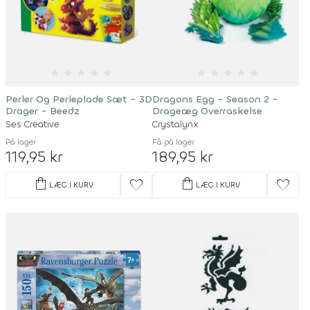
★
★
★
★
★
★
★
★
★
★
Perler Og Perleplade Sæt - 3D
Dragons Egg - Season 2 -
Drager - Beedz
Drageæg Overraskelse
Ses Creative
Crystalynx
På lager
Få på lager
119,95 kr
189,95 kr
shopping_bag
shopping_bag
favorite
favorite
LÆG I KURV
LÆG I KURV