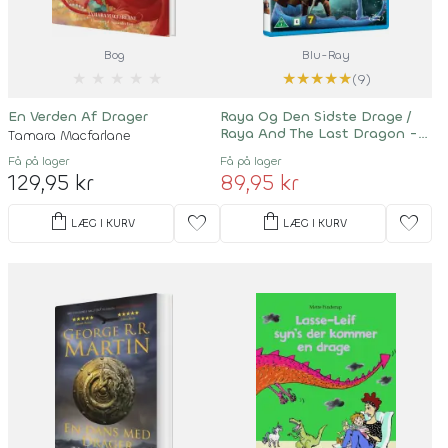
Bog
Blu-Ray
★
★
★
★
★
★
★
★
★
★
(9)
En Verden Af Drager
Raya Og Den Sidste Drage /
Raya And The Last Dragon -
Tamara Macfarlane
Disney
Få på lager
Få på lager
129,95 kr
89,95 kr
shopping_bag
shopping_bag
favorite
favorite
LÆG I KURV
LÆG I KURV