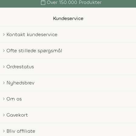
shopping_bag
Over 150.000 Produkter
Kundeservice
Kontakt kundeservice
Ofte stillede spørgsmål
Ordrestatus
Nyhedsbrev
Om os
Gavekort
Bliv affiliate