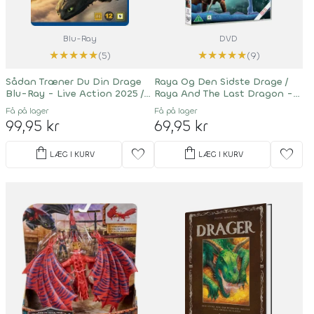
Blu-Ray
DVD
★
★
★
★
★
★
★
★
★
★
(5)
(9)
Sådan Træner Du Din Drage
Raya Og Den Sidste Drage /
Blu-Ray - Live Action 2025 /
Raya And The Last Dragon -
How To Train Your Dragon
Disney
Få på lager
Få på lager
99,95 kr
69,95 kr
shopping_bag
shopping_bag
favorite
favorite
LÆG I KURV
LÆG I KURV