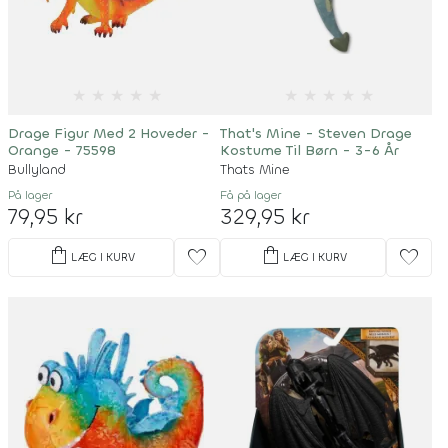
★
★
★
★
★
★
★
★
★
★
Drage Figur Med 2 Hoveder -
That's Mine - Steven Drage
Orange - 75598
Kostume Til Børn - 3-6 År
Bullyland
Thats Mine
På lager
Få på lager
79,95 kr
329,95 kr
shopping_bag
shopping_bag
favorite
favorite
LÆG I KURV
LÆG I KURV