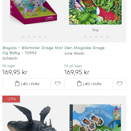
Bog
★
★
★
★
★
★
★
★
★
★
Bayala - Blomster Drage Mor
Den Magiske Drage
Og Baby - 70592
June Alison
Schleich
På lager
Få på lager
169,95 kr
169,95 kr
shopping_bag
shopping_bag
favorite
favorite
LÆG I KURV
LÆG I KURV
-29%