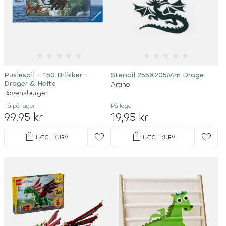
★
★
★
★
★
★
★
★
★
★
Puslespil - 150 Brikker -
Stencil 255X205Mm Drage
Drager & Helte
Artino
Ravensburger
Få på lager
På lager
99,95 kr
19,95 kr
shopping_bag
shopping_bag
favorite
favorite
LÆG I KURV
LÆG I KURV