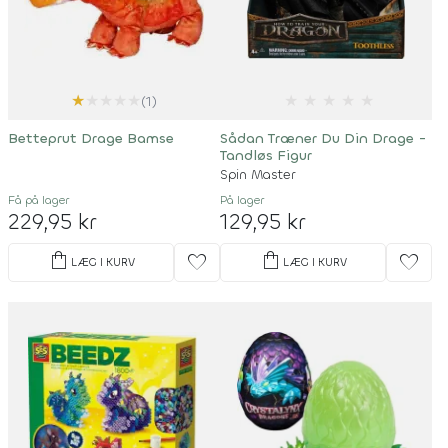
★
★
★
★
★
★
★
★
★
★
(1)
Betteprut Drage Bamse
Sådan Træner Du Din Drage -
Tandløs Figur
Spin Master
Få på lager
På lager
229,95 kr
129,95 kr
shopping_bag
shopping_bag
favorite
favorite
LÆG I KURV
LÆG I KURV