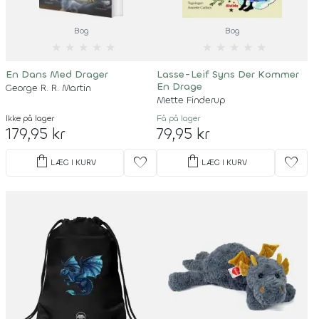
Bog
Bog
★
★
★
★
★
★
★
★
★
★
En Dans Med Drager
Lasse-Leif Syns Der Kommer
En Drage
George R. R. Martin
Mette Finderup
Ikke på lager
Få på lager
179,95 kr
79,95 kr
shopping_bag
shopping_bag
favorite
favorite
LÆG I KURV
LÆG I KURV