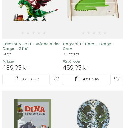
★
★
★
★
★
★
★
★
★
★
Creator 3-In-1 - Middelalder
Bogreol Til Børn - Drage -
Drage - 31161
Grøn
Lego
3 Sprouts
På lager
Få på lager
489,95 kr
459,95 kr
shopping_bag
shopping_bag
favorite
favorite
LÆG I KURV
LÆG I KURV