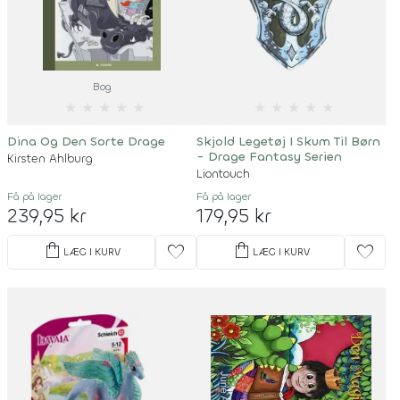
Bog
★
★
★
★
★
★
★
★
★
★
Dina Og Den Sorte Drage
Skjold Legetøj I Skum Til Børn
- Drage Fantasy Serien
Kirsten Ahlburg
Liontouch
Få på lager
Få på lager
239,95 kr
179,95 kr
shopping_bag
shopping_bag
favorite
favorite
LÆG I KURV
LÆG I KURV