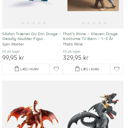
★
★
★
★
★
★
★
★
★
★
Sådan Træner Du Din Drage -
That's Mine - Steven Drage
Deadly Nadder Figur
Kostume Til Børn - 1-3 År
Spin Master
Thats Mine
Få på lager
Få på lager
99,95 kr
329,95 kr
shopping_bag
shopping_bag
favorite
favorite
LÆG I KURV
LÆG I KURV