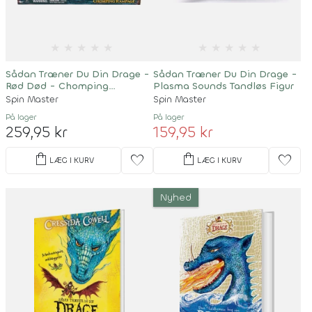
★
★
★
★
★
★
★
★
★
★
Sådan Træner Du Din Drage -
Sådan Træner Du Din Drage -
Rød Død - Chomping
Plasma Sounds Tandløs Figur
Rampage Sæt
Spin Master
Spin Master
På lager
På lager
259,95 kr
159,95 kr
shopping_bag
shopping_bag
favorite
favorite
LÆG I KURV
LÆG I KURV
Nyhed