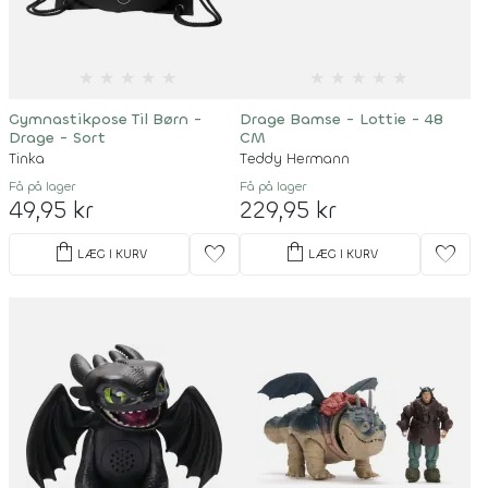
★
★
★
★
★
★
★
★
★
★
Gymnastikpose Til Børn -
Drage Bamse - Lottie - 48
Drage - Sort
CM
Tinka
Teddy Hermann
Få på lager
Få på lager
49,95 kr
229,95 kr
shopping_bag
shopping_bag
favorite
favorite
LÆG I KURV
LÆG I KURV