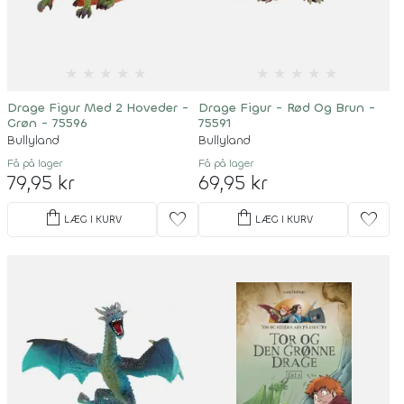
★
★
★
★
★
★
★
★
★
★
Drage Figur Med 2 Hoveder -
Drage Figur - Rød Og Brun -
Grøn - 75596
75591
Bullyland
Bullyland
Få på lager
Få på lager
79,95 kr
69,95 kr
shopping_bag
shopping_bag
favorite
favorite
LÆG I KURV
LÆG I KURV