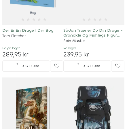
Bog
★
★
★
★
★
★
★
★
★
★
Der Er En Drage I Din Bog
Sådan Træner Du Din Drage -
Gronckle Og Fishlegs Figur
Tom Fletcher
Sæt
Spin Master
Få på lager
På lager
289,95 kr
239,95 kr
shopping_bag
shopping_bag
favorite
favorite
LÆG I KURV
LÆG I KURV