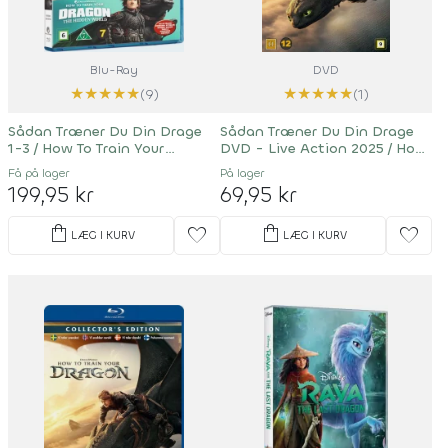
Blu-Ray
DVD
★
★
★
★
★
★
★
★
★
★
(9)
(1)
Sådan Træner Du Din Drage
Sådan Træner Du Din Drage
1-3 / How To Train Your
DVD - Live Action 2025 / How
Dragon 1-3
To Train Your Dragon
Få på lager
På lager
199,95 kr
69,95 kr
shopping_bag
shopping_bag
favorite
favorite
LÆG I KURV
LÆG I KURV