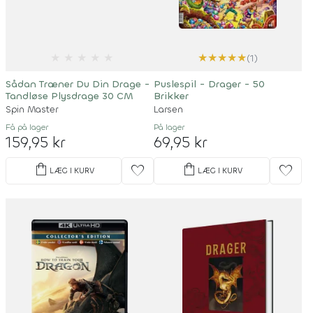
★
★
★
★
★
★
★
★
★
★
(1)
Sådan Træner Du Din Drage -
Puslespil - Drager - 50
Tandløse Plysdrage 30 CM
Brikker
Spin Master
Larsen
Få på lager
På lager
159,95 kr
69,95 kr
shopping_bag
shopping_bag
favorite
favorite
LÆG I KURV
LÆG I KURV