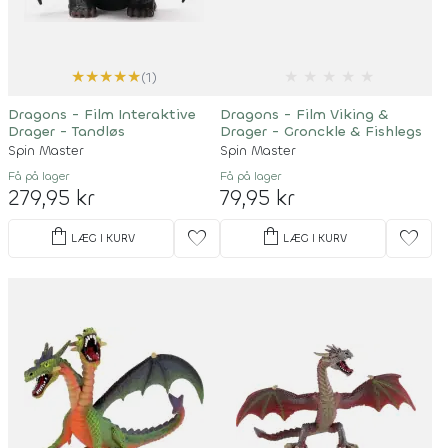
★
★
★
★
★
★
★
★
★
★
(1)
Dragons - Film Interaktive
Dragons - Film Viking &
Drager - Tandløs
Drager - Gronckle & Fishlegs
Spin Master
Spin Master
Få på lager
Få på lager
279,95 kr
79,95 kr
shopping_bag
shopping_bag
favorite
favorite
LÆG I KURV
LÆG I KURV