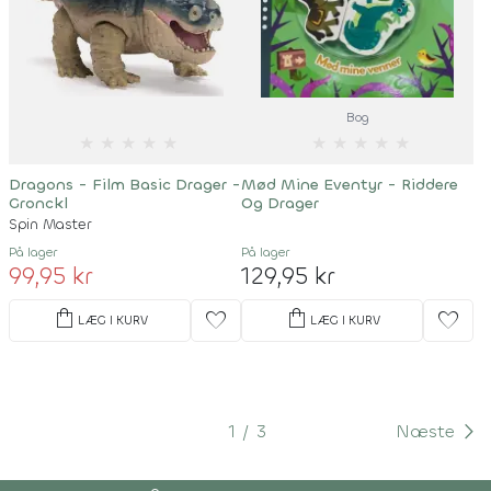
Bog
★
★
★
★
★
★
★
★
★
★
Dragons - Film Basic Drager -
Mød Mine Eventyr - Riddere
Gronckl
Og Drager
Spin Master
På lager
På lager
99,95 kr
129,95 kr
shopping_bag
shopping_bag
favorite
favorite
LÆG I KURV
LÆG I KURV
1
3
Næste