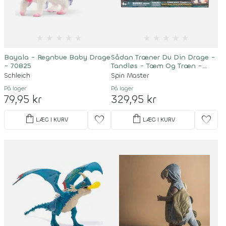
★
★
★
★
★
★
★
★
★
★
Bayala - Regnbue Baby Drage
Sådan Træner Du Din Drage -
- 70825
Tandløs - Tæm Og Træn -
Interaktivt Legetøj
Schleich
Spin Master
På lager
På lager
79,95 kr
329,95 kr
shopping_bag
shopping_bag
favorite
favorite
LÆG I KURV
LÆG I KURV