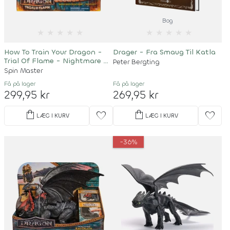
Bog
★
★
★
★
★
★
★
★
★
★
How To Train Your Dragon -
Drager - Fra Smaug Til Katla
Trial Of Flame - Nightmare &
Peter Bergting
Snotlout
Spin Master
Få på lager
Få på lager
299,95 kr
269,95 kr
shopping_bag
shopping_bag
favorite
favorite
LÆG I KURV
LÆG I KURV
-36%