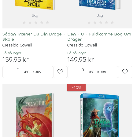
Bog
Bog
★
★
★
★
★
★
★
★
★
★
Sådan Træner Du Din Drage -
Den - U - Fuldkomne Bog Om
Skole
Drager
Cressida Cowell
Cressida Cowell
Få på lager
Få på lager
159,95 kr
149,95 kr
shopping_bag
shopping_bag
favorite
favorite
LÆG I KURV
LÆG I KURV
-10%