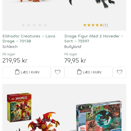
★
★
★
★
★
★
★
★
★
★
(1)
Eldrador Creatures - Lava
Drage Figur Med 2 Hoveder -
Drage - 70138
Sort - 75597
Schleich
Bullyland
På lager
På lager
219,95 kr
79,95 kr
shopping_bag
shopping_bag
favorite
favorite
LÆG I KURV
LÆG I KURV