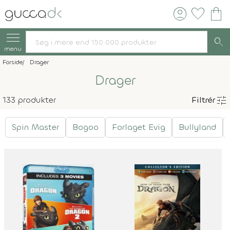
account_circle
favorite
shopping_bag
search
menu
Forside
Drager
Drager
tune
133 produkter
Filtrér
Spin Master
Bogoo
Forlaget Evig
Bullyland