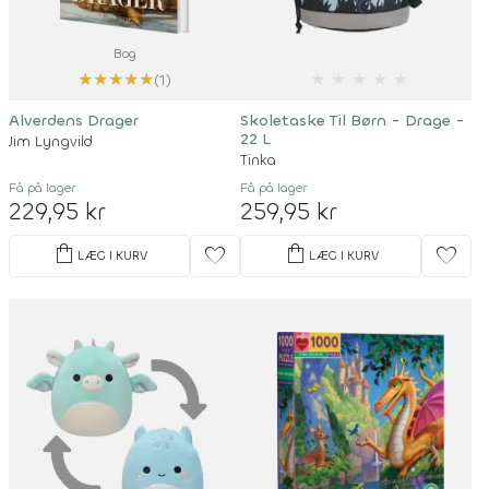
Bog
★
★
★
★
★
★
★
★
★
★
(1)
Alverdens Drager
Skoletaske Til Børn - Drage -
22 L
Jim Lyngvild
Tinka
Få på lager
Få på lager
229,95 kr
259,95 kr
shopping_bag
shopping_bag
favorite
favorite
LÆG I KURV
LÆG I KURV