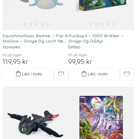
★
★
★
★
★
★
★
★
★
★
Squishmallows Bamse - Flip A
Puslespil - 1000 Brikker -
Mallow - Drage Og Loch Ness
Drage Og Dådyr
Monster - 13 CM
Jazwares
Eeboo
Få på lager
Få på lager
119,95 kr
99,95 kr
shopping_bag
shopping_bag
favorite
favorite
LÆG I KURV
LÆG I KURV