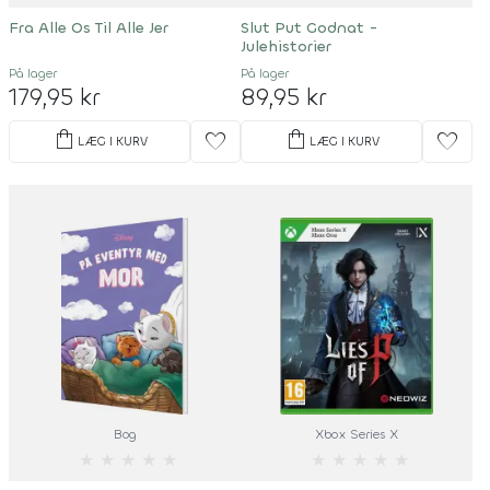
Fra Alle Os Til Alle Jer
Slut Put Godnat -
Julehistorier
På lager
På lager
179,95 kr
89,95 kr
shopping_bag
shopping_bag
favorite
favorite
LÆG I KURV
LÆG I KURV
Bog
Xbox Series X
★
★
★
★
★
★
★
★
★
★