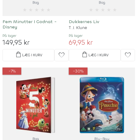
Bog
Bog
★
★
★
★
★
★
★
★
★
★
Fem Minutter I Godnat -
Dukkernes Liv
Disney
T. J. Klune
På lager
På lager
149,95 kr
69,95 kr
shopping_bag
shopping_bag
favorite
favorite
LÆG I KURV
LÆG I KURV
-7%
-30%
Bog
Blu-Ray