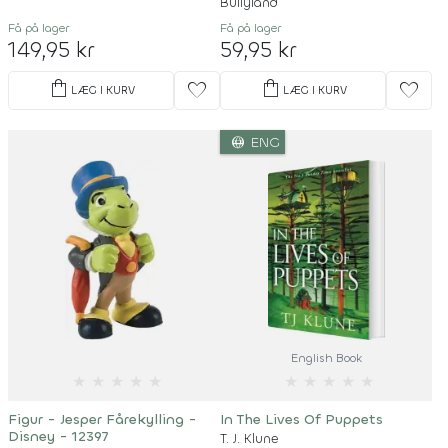
Bullyland
Få på lager
Få på lager
149,95 kr
59,95 kr
shopping_bag
shopping_bag
favorite
favorite
LÆG I KURV
LÆG I KURV
language
ENG
English Book
★
★
★
★
★
★
★
★
★
★
Figur - Jesper Fårekylling -
In The Lives Of Puppets
Disney - 12397
T. J. Klune