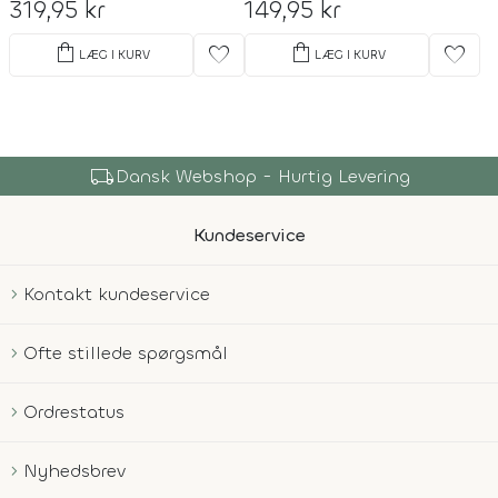
319,95 kr
149,95 kr
shopping_bag
shopping_bag
favorite
favorite
LÆG I KURV
LÆG I KURV
local_shipping
Dansk Webshop - Hurtig Levering
Kundeservice
Kontakt kundeservice
Ofte stillede spørgsmål
Ordrestatus
Nyhedsbrev