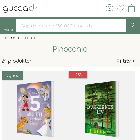
account_circle
favorite
shopping_bag
search
menu
Forside
Pinocchio
Pinocchio
tune
24 produkter
Filtrér
-75%
Nyhed