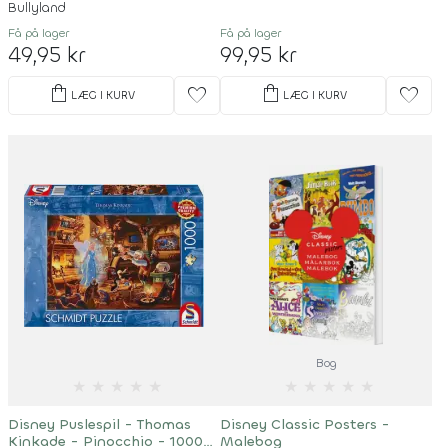
Bullyland
Få på lager
Få på lager
49,95 kr
99,95 kr
shopping_bag
shopping_bag
favorite
favorite
LÆG I KURV
LÆG I KURV
Bog
★
★
★
★
★
★
★
★
★
★
Disney Puslespil - Thomas
Disney Classic Posters -
Kinkade - Pinocchio - 1000
Malebog