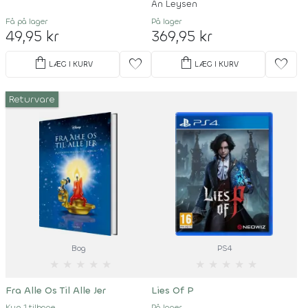
An Leysen
Få på lager
På lager
49,95 kr
369,95 kr
shopping_bag
shopping_bag
favorite
favorite
LÆG I KURV
LÆG I KURV
Returvare
Bog
PS4
★
★
★
★
★
★
★
★
★
★
Fra Alle Os Til Alle Jer
Lies Of P
Kun 1 tilbage
På lager