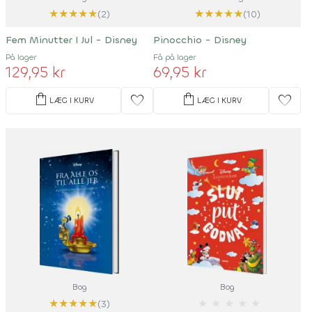
★
★
★
★
★
★
★
★
★
★
(2)
(10)
Fem Minutter I Jul - Disney
Pinocchio - Disney
På lager
Få på lager
129,95 kr
69,95 kr
shopping_bag
shopping_bag
favorite
favorite
LÆG I KURV
LÆG I KURV
Bog
Bog
★
★
★
★
★
★
★
★
★
★
(3)