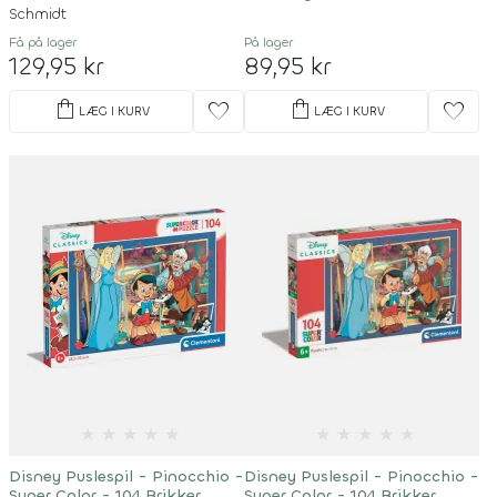
Brikker
Schmidt
Få på lager
På lager
129,95 kr
89,95 kr
shopping_bag
shopping_bag
favorite
favorite
LÆG I KURV
LÆG I KURV
★
★
★
★
★
★
★
★
★
★
Disney Puslespil - Pinocchio -
Disney Puslespil - Pinocchio -
Super Color - 104 Brikker
Super Color - 104 Brikker