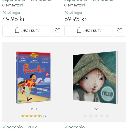
Clementoni
Clementoni
Få på lager
Få på lager
49,95 kr
59,95 kr
shopping_bag
shopping_bag
favorite
favorite
LÆG I KURV
LÆG I KURV
DVD
Bog
★
★
★
★
★
★
★
★
★
★
(1)
Pinocchio - 2012
Pinocchio