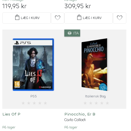
119,95 kr
309,95 kr
shopping_bag
shopping_bag
favorite
favorite
LÆG I KURV
LÆG I KURV
language
ITA
PS5
Italiensk Bog
★
★
★
★
★
★
★
★
★
★
Lies Of P
Pinocchio, Er B
Carlo Collodi
På lager
På lager