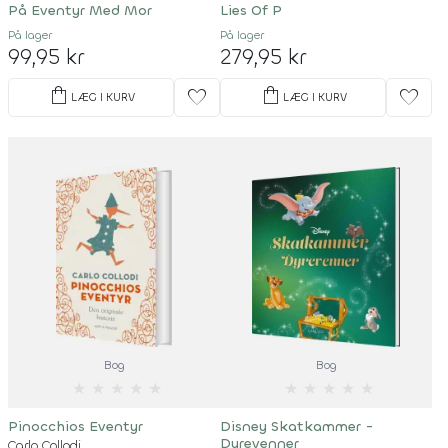
På Eventyr Med Mor
Lies Of P
På lager
På lager
99,95 kr
279,95 kr
shopping_bag
shopping_bag
favorite
favorite
LÆG I KURV
LÆG I KURV
Bog
Bog
★
★
★
★
★
★
★
★
★
★
Pinocchios Eventyr
Disney Skatkammer -
Dyrevenner
Carlo Collodi