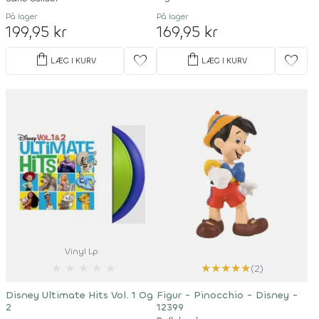
På lager
På lager
199,95 kr
169,95 kr
shopping_bag
shopping_bag
favorite
favorite
LÆG I KURV
LÆG I KURV
Vinyl Lp
★
★
★
★
★
★
★
★
★
★
(2)
Disney Ultimate Hits Vol. 1 Og
Figur - Pinocchio - Disney -
2
12399