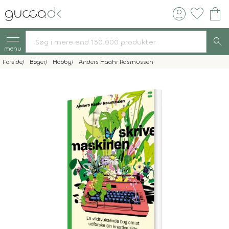
account_circle
favorite
shopping_bag
search
menu
Forside
Bøger
Hobby
Anders Haahr Rasmussen