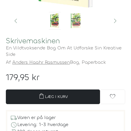
Skrivemaskinen
En Vildtvoksende Bog Om At Udforske Sin Kreative
Side
Af
Anders Haahr Rasmussen
Bog,
Paperback
179,95 kr
shopping_bag
favorite
LÆG I KURV
local_shipping
Varen er på lager
schedule
Levering: 1-3 hverdage