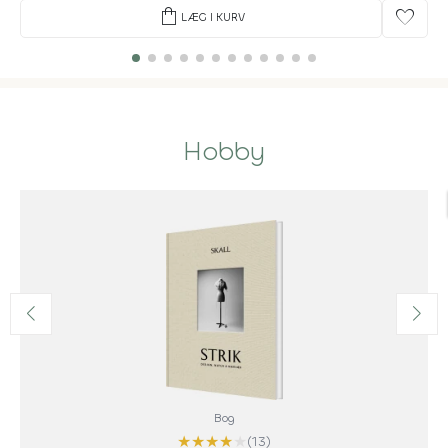
shopping_bag
favorite
LÆG I KURV
Hobby
Bog
★
★
★
★
★
(13)