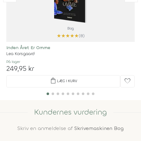
Bog
★
★
★
★
★
(8)
Inden Året Er Omme
Lea Korsgaard
På lager
249,95 kr
shopping_bag
favorite
LÆG I KURV
Kundernes vurdering
Skriv en anmeldelse af
Skrivemaskinen Bog