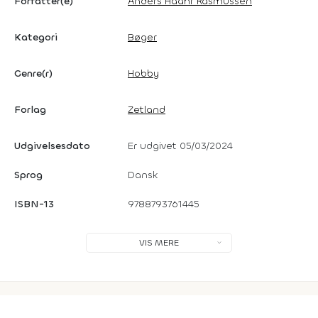
Forfatter(e)
Anders Haahr Rasmussen
Kategori
Bøger
Genre(r)
Hobby
Forlag
Zetland
Udgivelsesdato
Er udgivet 05/03/2024
Sprog
Dansk
ISBN-13
9788793761445
VIS MERE