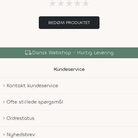
★
★
★
★
★
BEDØM PRODUKTET
local_shipping
Dansk Webshop - Hurtig Levering
Kundeservice
Kontakt kundeservice
Ofte stillede spørgsmål
Ordrestatus
Nyhedsbrev