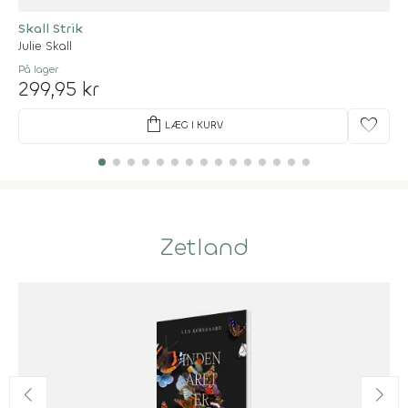
Skall Strik
Julie Skall
På lager
299,95 kr
shopping_bag
favorite
LÆG I KURV
Zetland