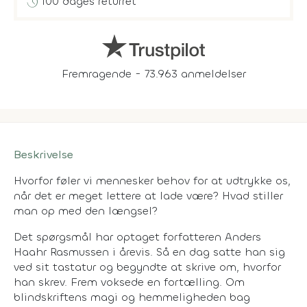
history
100 dages returret
Fremragende - 73.963 anmeldelser
Beskrivelse
Hvorfor føler vi mennesker behov for at udtrykke os,
når det er meget lettere at lade være? Hvad stiller
man op med den længsel?
Det spørgsmål har optaget forfatteren Anders
Haahr Rasmussen i årevis. Så en dag satte han sig
ved sit tastatur og begyndte at skrive om, hvorfor
han skrev. Frem voksede en fortælling. Om
blindskriftens magi og hemmeligheden bag