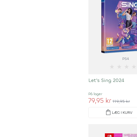
PS4
★
★
★
★
Let's Sing 2024
På lager
79,95 kr
119,95 kr
shopping_bag
LÆG I KURV