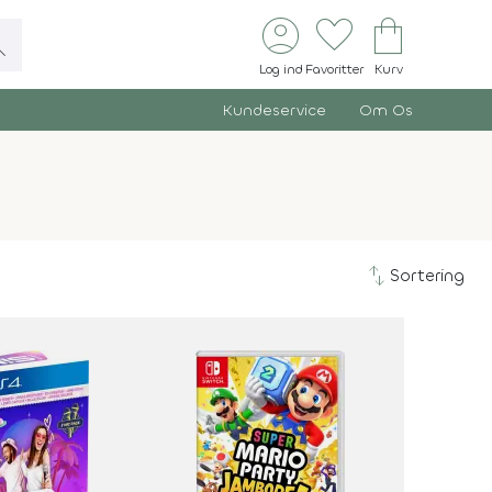
account_circle
favorite
shopping_bag
ch
Log ind
Favoritter
Kurv
Kundeservice
Om Os
swap_vert
Sortering