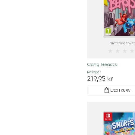
Nintendo Swit
★
★
★
★
Gang Beasts
På lager
219,95 kr
shopping_bag
LÆG I KURV