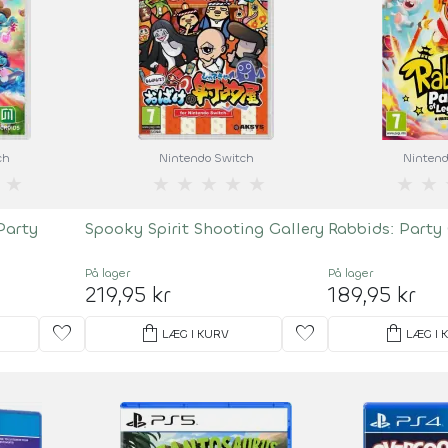
ch
Nintendo Switch
Nintend
★
★
★
★
★
★
★
★
Party
Spooky Spirit Shooting Gallery
Rabbids: Party
På lager
På lager
219,95 kr
189,95 kr
favorite
shopping_bag
favorite
shopping_bag
LÆG I KURV
LÆG I 