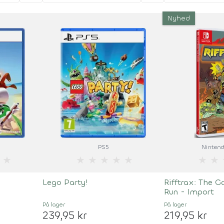
Nyhed
PS5
Nintend
★
★
★
★
★
★
★
★
Lego Party!
Rifftrax: The 
Run - Import
På lager
På lager
239,95 kr
219,95 kr