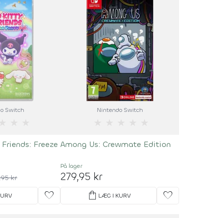
o Switch
Nintendo Switch
★
★
★
★
★
★
★
★
 Friends: Freeze
Among Us: Crewmate Edition
På lager
279,95 kr
,95 kr
favorite
shopping_bag
favorite
KURV
LÆG I KURV