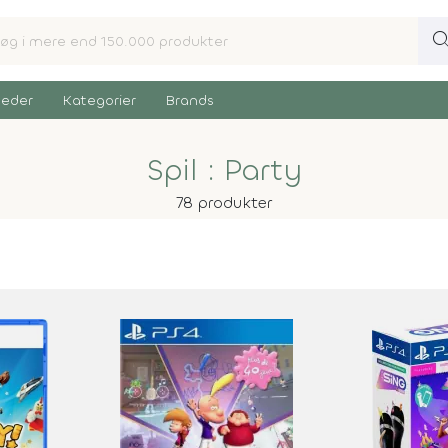
sear
eder
Kategorier
Brands
Spil : Party
78 produkter