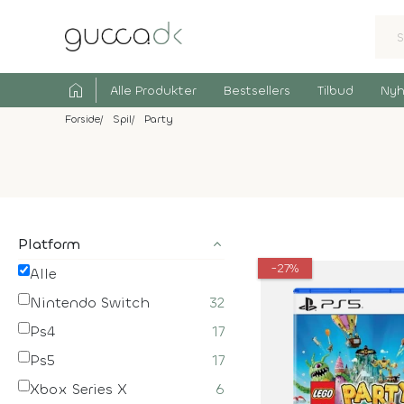
home
Alle Produkter
Bestsellers
Tilbud
Nyh
Forside
Spil
Party
Platform
-27%
Alle
Nintendo Switch
32
Ps4
17
Ps5
17
Xbox Series X
6