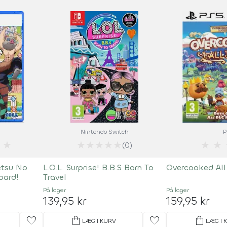
Nintendo Switch
P
★
★
★
★
★
★
★
★
(0)
etsu No
L.O.L. Surprise! B.B.S Born To
Overcooked All
oard!
Travel
På lager
På lager
139,95 kr
159,95 kr
favorite
shopping_bag
favorite
shopping_bag
LÆG I KURV
LÆG I 