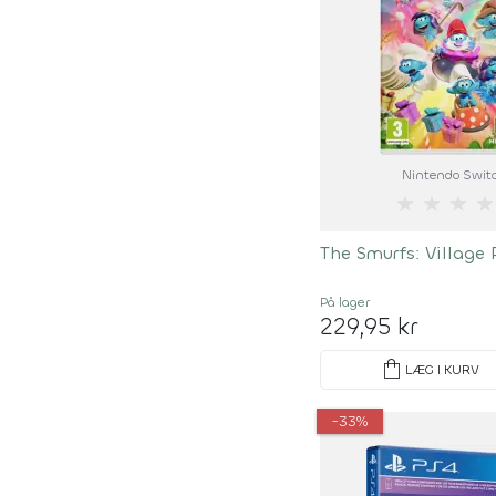
Nintendo Swit
★
★
★
★
The Smurfs: Village 
På lager
229,95 kr
shopping_bag
LÆG I KURV
-33%