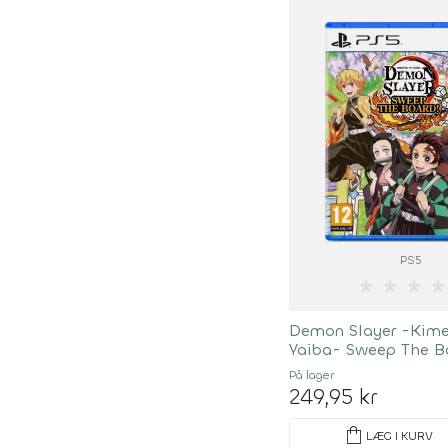
PS5
★
★
★
★
Demon Slayer -Kim
Yaiba- Sweep The B
På lager
249,95 kr
shopping_bag
LÆG I KURV