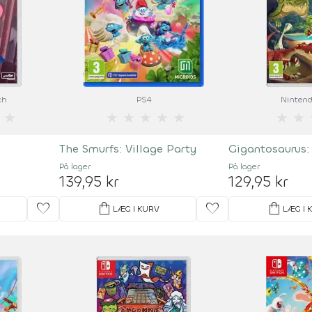
ch
PS4
Nintend
★
★
★
★
★
★
★
★
The Smurfs: Village Party
Gigantosaurus:
På lager
På lager
139,95 kr
129,95 kr
favorite
shopping_bag
favorite
shopping_bag
LÆG I KURV
LÆG I 