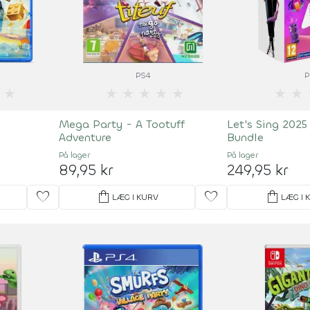
PS4
P
★
★
★
★
★
★
★
★
Mega Party - A Tootuff
Let's Sing 202
Adventure
Bundle
På lager
På lager
89,95 kr
249,95 kr
favorite
shopping_bag
favorite
shopping_bag
LÆG I KURV
LÆG I 