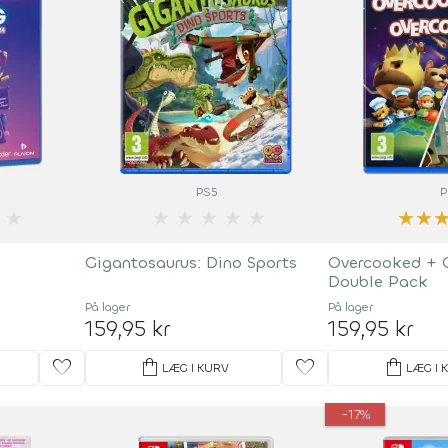
PS5
P
★
★
★
★
★
★
★
★
Gigantosaurus: Dino Sports
Overcooked + 
Double Pack
På lager
På lager
159,95 kr
159,95 kr
favorite
shopping_bag
favorite
shopping_bag
LÆG I KURV
LÆG I 
-17%