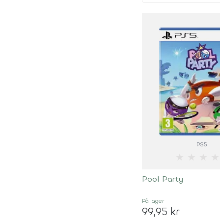
PS5
★
★
★
★
Pool Party
På lager
99,95 kr