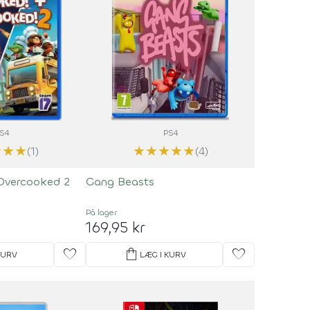
S4
PS4
★
★
★
★
★
★
★
★
(1)
(4)
Overcooked 2
Gang Beasts
På lager
169,95 kr
favorite
shopping_bag
favorite
KURV
LÆG I KURV