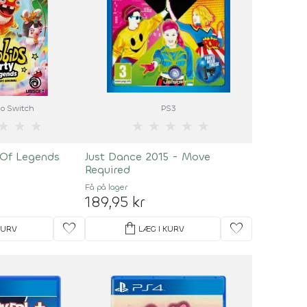
o Switch
PS3
★
★
★
★
★
★
★
★
 Of Legends
Just Dance 2015 - Move
Required
Få på lager
189,95 kr
favorite
shopping_bag
favorite
KURV
LÆG I KURV