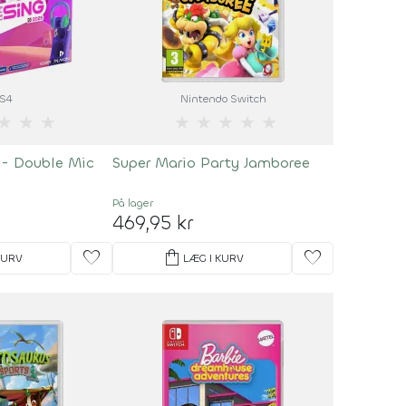
S4
Nintendo Switch
★
★
★
★
★
★
★
★
5 - Double Mic
Super Mario Party Jamboree
På lager
469,95 kr
favorite
shopping_bag
favorite
KURV
LÆG I KURV