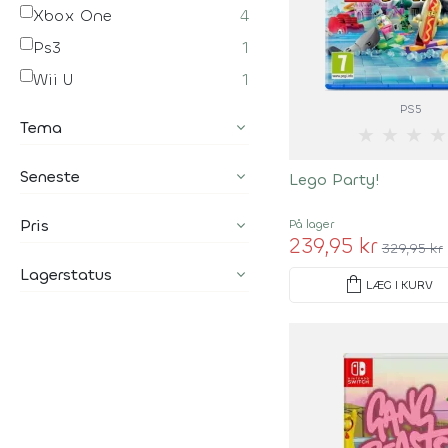
Xbox One
4
Ps3
1
Wii U
1
PS5
Tema
★
★
★
★
Seneste
Lego Party!
Pris
På lager
239,95 kr
329,95 kr
Lagerstatus
shopping_bag
LÆG I KURV