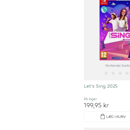
Nintendo Swit
★
★
★
★
Let's Sing 2025
På lager
199,95 kr
shopping_bag
LÆG I KURV