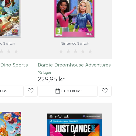
o Switch
Nintendo Switch
★
★
★
★
★
★
★
★
 Dino Sports
Barbie Dreamhouse Adventures
På lager
229,95 kr
favorite
shopping_bag
favorite
KURV
LÆG I KURV