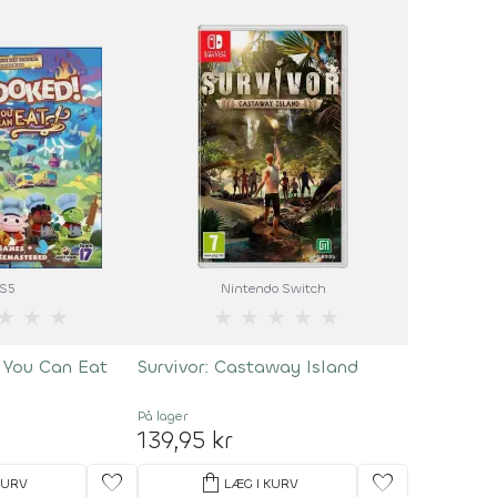
S5
Nintendo Switch
★
★
★
★
★
★
★
★
 You Can Eat
Survivor: Castaway Island
På lager
139,95 kr
favorite
shopping_bag
favorite
KURV
LÆG I KURV