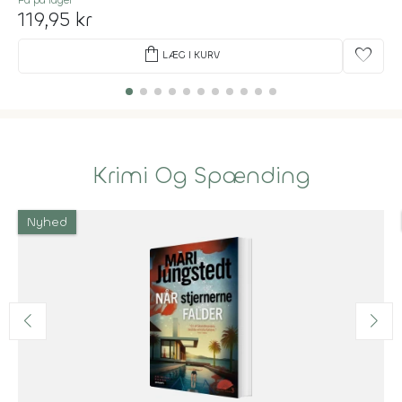
119,95 kr
shopping_bag
favorite
LÆG I KURV
Krimi Og Spænding
Nyhed