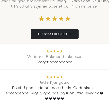
Vores brugere har bedømt
Stilleleg - Nora Sand Nr. 4 Bog
til
5 ud af 5 stjerner
baseret på 14 anmeldelser
★
★
★
★
★
BEDØM PRODUKTET
★
★
★
★
★
Marianne Bakmand Jakobsen
Meget spændende
★
★
★
★
★
Jette Kjærgaard
En vild god serie af Lone theils. Godt skrevet
spændende. Rigtig god pris og lynhurtig levering❤️
❤️❤️❤️❤️❤️