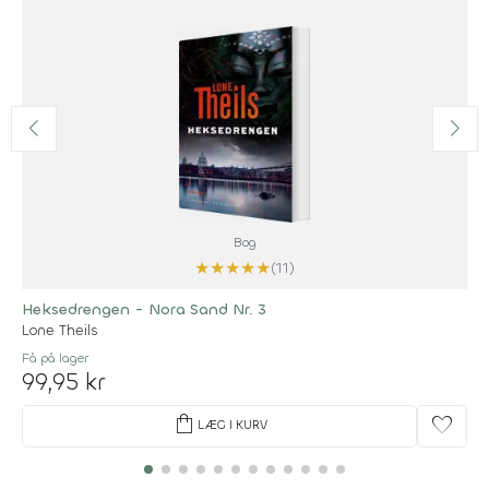
Bog
★
★
★
★
★
(11)
Heksedrengen - Nora Sand Nr. 3
Lone Theils
Få på lager
99,95 kr
shopping_bag
favorite
LÆG I KURV