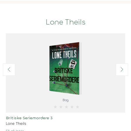
Lone Theils
Bog
★
★
★
★
★
Britiske Seriemordere 3
Lone Theils
Få på lager