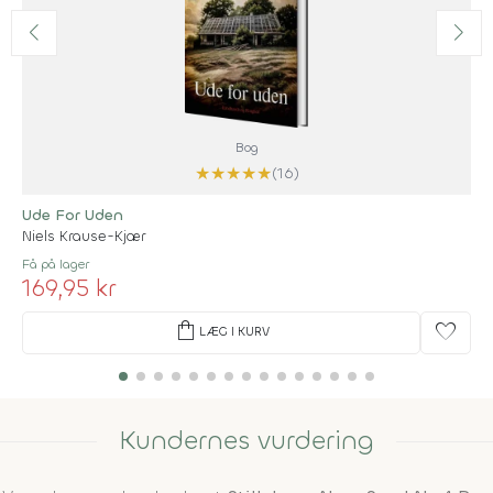
Bog
★
★
★
★
★
(16)
Ude For Uden
Niels Krause-Kjær
Få på lager
169,95 kr
shopping_bag
favorite
LÆG I KURV
Kundernes vurdering