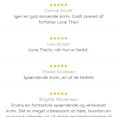
★
★
★
★
★
Connie Smidt
Igen en god skrivende krimi. Godt skrevet af
forfatter Lone Theil
★
★
★
★
★
Lisa Jensen
Lone Theils, når hun er bedst.
★
★
★
★
★
Vibeke Jacobsen
Spændende krimi, en af de bedste
★
★
★
★
★
Birgitte Mortensen
Endnu en fantastisk spændende og velskrevet
krimi. Det er meget interessant at høre, hvordan en
journalist arbejder, og så elsker jeg beskrivelserne af