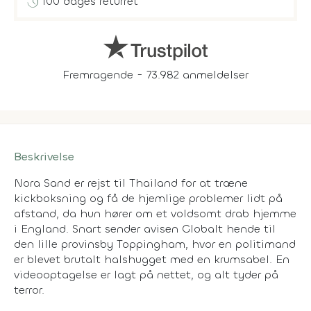
history
100 dages returret
Fremragende - 73.982 anmeldelser
Beskrivelse
Nora Sand er rejst til Thailand for at træne
kickboksning og få de hjemlige problemer lidt på
afstand, da hun hører om et voldsomt drab hjemme
i England. Snart sender avisen Globalt hende til
den lille provinsby Toppingham, hvor en politimand
er blevet brutalt halshugget med en krumsabel. En
videooptagelse er lagt på nettet, og alt tyder på
terror.