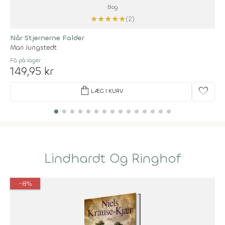
Bog
★
★
★
★
★
(2)
Når Stjernerne Falder
Mari Jungstedt
Få på lager
149,95 kr
shopping_bag
favorite
LÆG I KURV
Lindhardt Og Ringhof
-8%