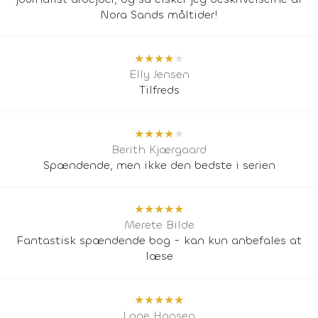
Nora Sands måltider!
★
★
★
★
★
Elly Jensen
Tilfreds
★
★
★
★
★
Berith Kjærgaard
Spændende, men ikke den bedste i serien
★
★
★
★
★
Merete Bilde
Fantastisk spændende bog - kan kun anbefales at
læse
★
★
★
★
★
Lone Hansen