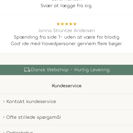
Svær at lægge fra sig.
★
★
★
★
★
Jonna Struntze Andersen
Spænding fra side 1- uden at være for blodig
God ide med hovedpersoner gennem flere bøger.
local_shipping
Dansk Webshop - Hurtig Levering
Kundeservice
Kontakt kundeservice
Ofte stillede spørgsmål
Ordrestatus