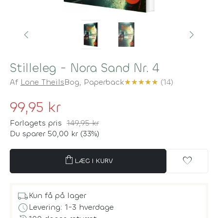
Stilleleg - Nora Sand Nr. 4
Af
Lone Theils
Bog,
Paperback
★
★
★
★
★
(14)
99,95 kr
Forlagets pris
149,95 kr
Du sparer 50,00 kr (33%)
shopping_bag
favorite
LÆG I KURV
local_shipping
Kun få på lager
schedule
Levering: 1-3 hverdage