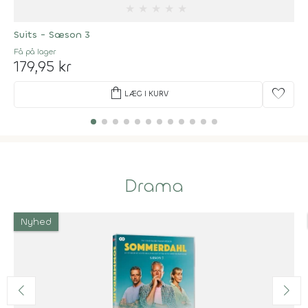
★
★
★
★
★
Suits - Sæson 3
Få på lager
179,95 kr
shopping_bag
favorite
LÆG I KURV
Drama
Nyhed