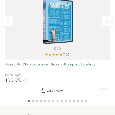
DVD
★
★
★
★
★
(167)
Huset På Christianshavn Boks - Komplet Samling
Få på lager
199,95 kr
shopping_bag
favorite
LÆG I KURV