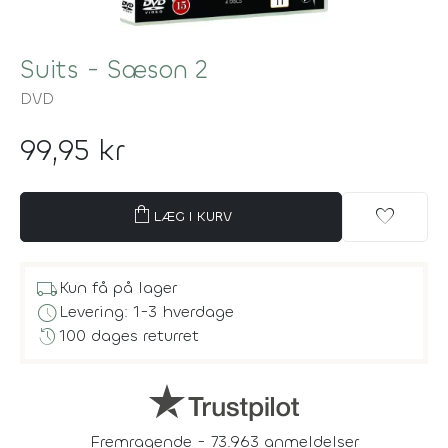
Suits - Sæson 2
DVD
99,95 kr
shopping_bag
favorite
LÆG I KURV
local_shipping
Kun få på lager
schedule
Levering: 1-3 hverdage
history
100 dages returret
Fremragende - 73.963 anmeldelser