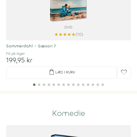
DVD
★
★
★
★
★
(10)
Sommerdahl - Sæson 7
Få på lager
199,95 kr
shopping_bag
favorite
LÆG I KURV
Komedie