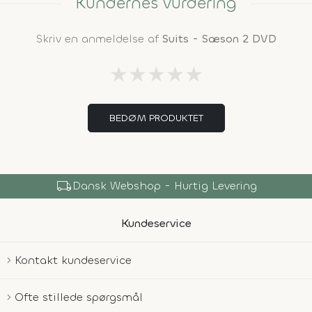
Kundernes vurdering
Skriv en anmeldelse af
Suits - Sæson 2 DVD
★
★
★
★
★
BEDØM PRODUKTET
local_shipping
Dansk Webshop - Hurtig Levering
Kundeservice
Kontakt kundeservice
Ofte stillede spørgsmål