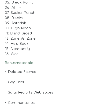
05: Break Point
06: All In
07: Sucker Punch
08: Rewind
09: Asterisk
10: High Noon
11: Blind-Sided
13: Zane Vs. Zane
14: He's Back
15: Normandy
16: War
Bonusmateriale
- Deleted Scenes
- Gag Reel
-
Suits Recruits
Webisodes
- Commentaries