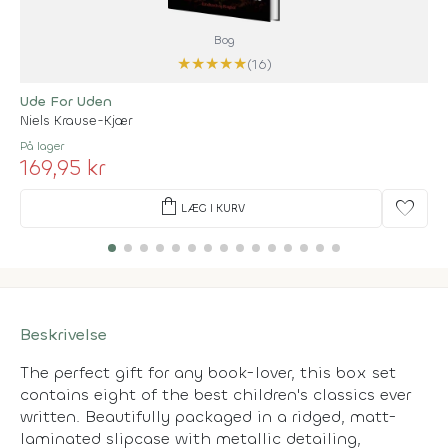
Bog
★
★
★
★
★
(16)
Ude For Uden
Niels Krause-Kjær
På lager
169,95 kr
shopping_bag
favorite
LÆG I KURV
Beskrivelse
The perfect gift for any book-lover, this box set
contains eight of the best children's classics ever
written. Beautifully packaged in a ridged, matt-
laminated slipcase with metallic detailing,