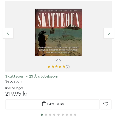
CD
★
★
★
★
★
(7)
Skatteøen - 25 Års Jubilæum
Sebastian
Ikke på lager
219,95 kr
shopping_bag
favorite
LÆG I KURV