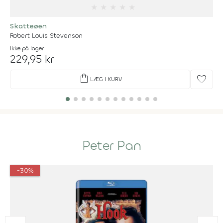
★
★
★
★
★
Skatteøen
Robert Louis Stevenson
Ikke på lager
229,95 kr
shopping_bag
favorite
LÆG I KURV
Peter Pan
-30%