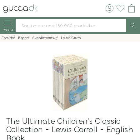
account_circle
favorite
shopping_bag
search
menu
Forside
Bøger
Skønlitteratur
Lewis Carroll
The Ultimate Children's Classic
Collection - Lewis Carroll - English
Book