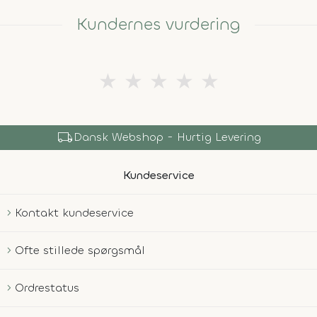
Kundernes vurdering
★
★
★
★
★
local_shipping
Dansk Webshop - Hurtig Levering
Kundeservice
Kontakt kundeservice
Ofte stillede spørgsmål
Ordrestatus