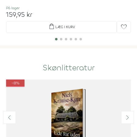
På lager
159,95 kr
shopping_bag
favorite
LÆG I KURV
Skønlitteratur
-8%