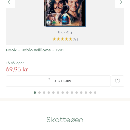
Blu-Ray
★
★
★
★
★
(9)
Hook - Robin Williams - 1991
Få på lager
69,95 kr
shopping_bag
favorite
LÆG I KURV
Skatteøen