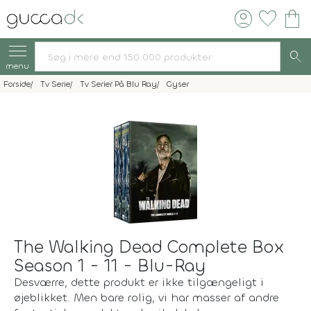
account_circle
favorite
shopping_bag
search
menu
Forside
Tv Serie
Tv Serier På Blu Ray
Gyser
The Walking Dead Complete Box
Season 1 - 11 - Blu-Ray
Desværre, dette produkt er ikke tilgængeligt i
øjeblikket. Men bare rolig, vi har masser af andre