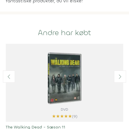
fantastiske produkter, du vil elske!
Andre har købt
DVD
★
★
★
★
★
(9)
The Walking Dead - Sæson 11