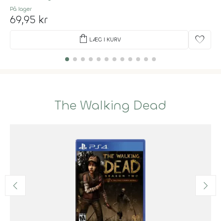
På lager
69,95 kr
shopping_bag
favorite
LÆG I KURV
The Walking Dead