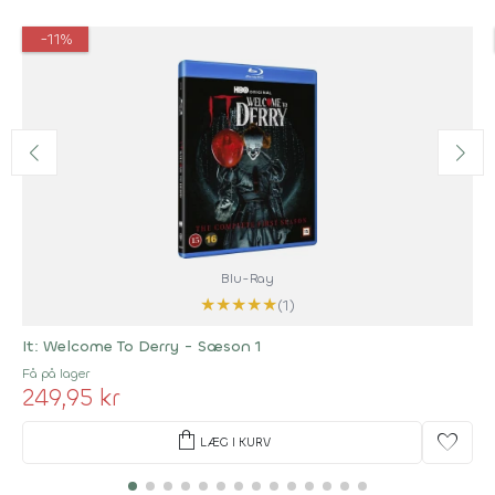
-11%
Blu-Ray
★
★
★
★
★
(1)
It: Welcome To Derry - Sæson 1
Få på lager
249,95 kr
shopping_bag
favorite
LÆG I KURV