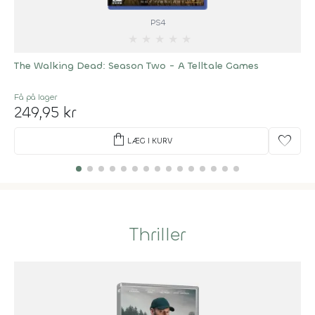
PS4
★
★
★
★
★
The Walking Dead: Season Two - A Telltale Games
Få på lager
249,95 kr
shopping_bag
favorite
LÆG I KURV
Thriller