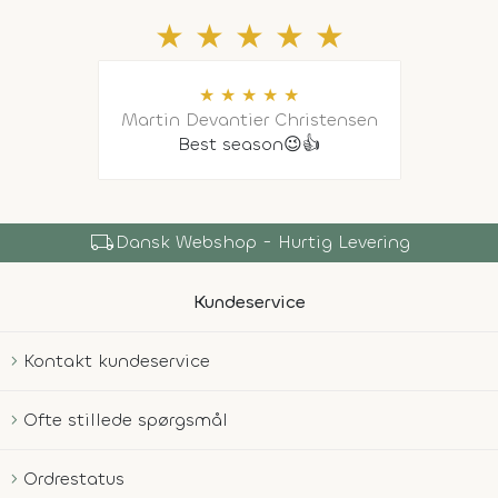
★
★
★
★
★
★
★
★
★
★
Martin Devantier Christensen
Best season😉👍
local_shipping
Dansk Webshop - Hurtig Levering
Kundeservice
Kontakt kundeservice
Ofte stillede spørgsmål
Ordrestatus