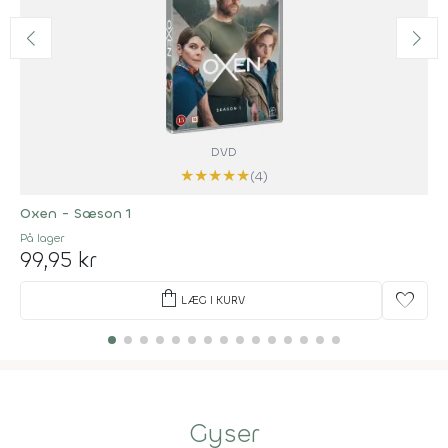
DVD
★
★
★
★
★
(4)
Oxen - Sæson 1
På lager
99,95 kr
shopping_bag
favorite
LÆG I KURV
Gyser