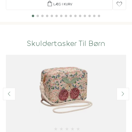
shopping_bag
favorite
LÆG I KURV
Skuldertasker Til Børn
★
★
★
★
★