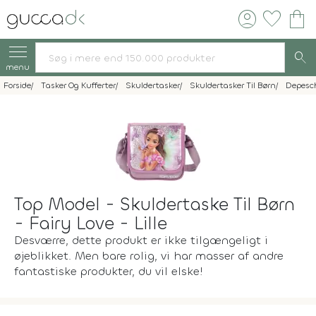
account_circle
favorite
shopping_bag
search
menu
Forside
Tasker Og Kufferter
Skuldertasker
Skuldertasker Til Børn
Depesc
Top Model - Skuldertaske Til Børn
- Fairy Love - Lille
Desværre, dette produkt er ikke tilgængeligt i
øjeblikket. Men bare rolig, vi har masser af andre
fantastiske produkter, du vil elske!