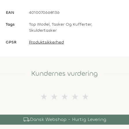
EAN
4010070668136
Tags
Top Model, Tasker Og Kufferter,
Skuldertasker
GPSR
Produktsikkerhed
Kundernes vurdering
★
★
★
★
★
shopping_bag
Over 150.000 Produkter