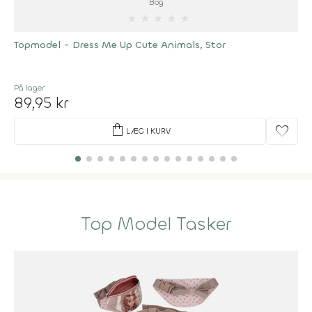
Bog
★
★
★
★
★
Topmodel - Dress Me Up Cute Animals, Stor
På lager
89,95 kr
shopping_bag
favorite
LÆG I KURV
Top Model Tasker