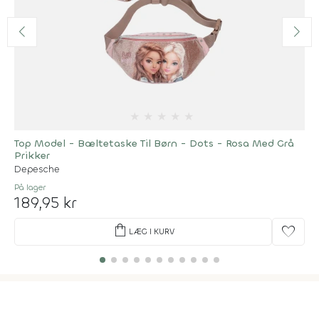
★
★
★
★
★
Top Model - Bæltetaske Til Børn - Dots - Rosa Med Grå
Prikker
Depesche
På lager
189,95 kr
shopping_bag
favorite
LÆG I KURV