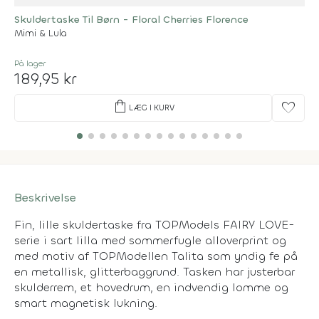
Skuldertaske Til Børn - Floral Cherries Florence
Mimi & Lula
På lager
189,95 kr
shopping_bag
favorite
LÆG I KURV
Beskrivelse
Fin, lille skuldertaske fra TOPModels FAIRY LOVE-
serie i sart lilla med sommerfugle alloverprint og
med motiv af TOPModellen Talita som yndig fe på
en metallisk, glitterbaggrund. Tasken har justerbar
skulderrem, et hovedrum, en indvendig lomme og
smart magnetisk lukning.