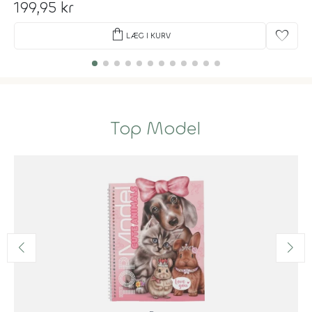
199,95 kr
shopping_bag
favorite
LÆG I KURV
Top Model