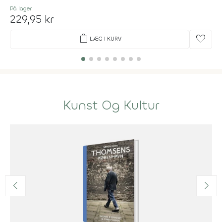
På lager
229,95 kr
shopping_bag
favorite
LÆG I KURV
Kunst Og Kultur