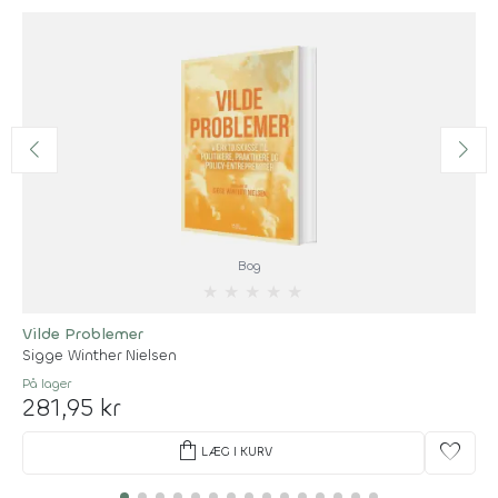
Bog
★
★
★
★
★
Vilde Problemer
Sigge Winther Nielsen
På lager
281,95 kr
shopping_bag
favorite
LÆG I KURV