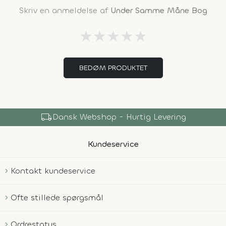
Skriv en anmeldelse af
Under Samme Måne Bog
★
★
★
★
★
BEDØM PRODUKTET
local_shipping
Dansk Webshop - Hurtig Levering
Kundeservice
Kontakt kundeservice
Ofte stillede spørgsmål
Ordrestatus