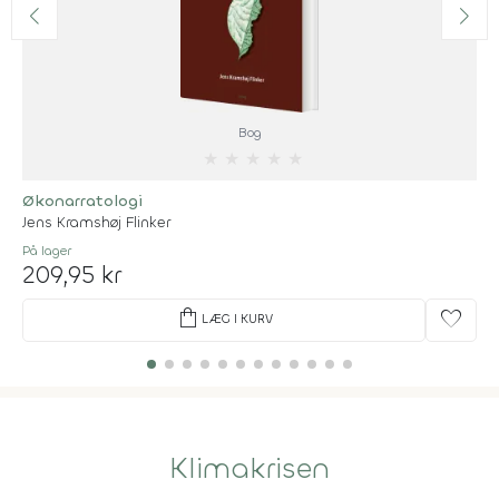
Bog
★
★
★
★
★
Økonarratologi
Jens Kramshøj Flinker
På lager
209,95 kr
shopping_bag
favorite
LÆG I KURV
Klimakrisen