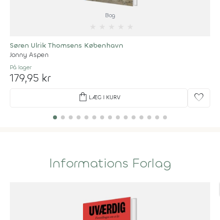
Bog
★
★
★
★
★
Søren Ulrik Thomsens København
Jonny Aspen
På lager
179,95 kr
shopping_bag
favorite
LÆG I KURV
Informations Forlag