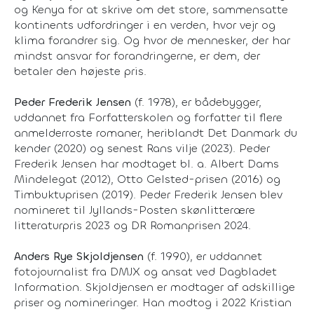
og Kenya for at skrive om det store, sammensatte
kontinents udfordringer i en verden, hvor vejr og
klima forandrer sig. Og hvor de mennesker, der har
mindst ansvar for forandringerne, er dem, der
betaler den højeste pris.
Peder Frederik Jensen
(f. 1978), er bådebygger,
uddannet fra Forfatterskolen og forfatter til flere
anmelderroste romaner, heriblandt
Det Danmark du
kender
(2020) og senest
Rans vilje
(2023). Peder
Frederik Jensen har modtaget bl. a. Albert Dams
Mindelegat (2012), Otto Gelsted-prisen (2016) og
Timbuktuprisen (2019). Peder Frederik Jensen blev
nomineret til Jyllands-Posten skønlitterære
litteraturpris 2023 og DR Romanprisen 2024.
Anders Rye Skjoldjensen
(f. 1990), er uddannet
fotojournalist fra DMJX og ansat ved Dagbladet
Information. Skjoldjensen er modtager af adskillige
priser og nomineringer. Han modtog i 2022 Kristian