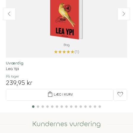
Bog
★
★
★
★
★
(1)
Uværdig
Lea Ypi
På lager
239,95 kr
shopping_bag
favorite
LÆG I KURV
Kundernes vurdering