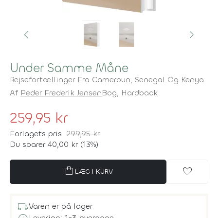
Under Samme Måne
Rejsefortællinger Fra Cameroun, Senegal Og Kenya
Af
Peder Frederik Jensen
Bog,
Hardback
259,95 kr
Forlagets pris
299,95 kr
Du sparer 40,00 kr (13%)
shopping_bag
favorite
LÆG I KURV
local_shipping
Varen er på lager
Levering: 1-3 hverdage