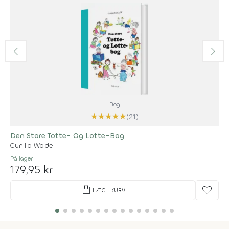
Bog
★
★
★
★
★
(21)
Den Store Totte- Og Lotte-Bog
Gunilla Wolde
På lager
179,95 kr
shopping_bag
favorite
LÆG I KURV