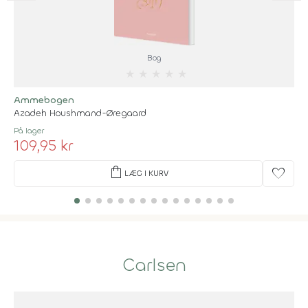
Bog
★
★
★
★
★
Ammebogen
Azadeh Houshmand-Øregaard
På lager
109,95 kr
shopping_bag
favorite
LÆG I KURV
Carlsen