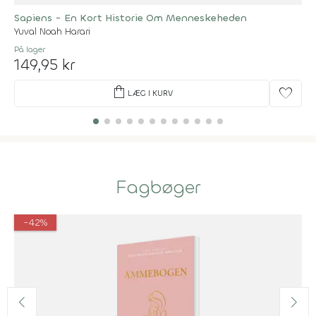
Sapiens - En Kort Historie Om Menneskeheden
Yuval Noah Harari
På lager
149,95 kr
shopping_bag
favorite
LÆG I KURV
Fagbøger
-42%