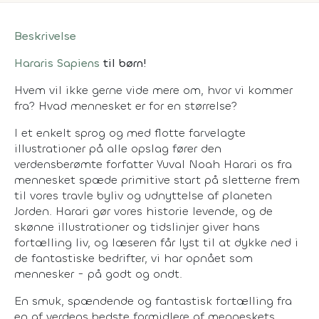
Beskrivelse
Hararis
Sapiens
til børn!
Hvem vil ikke gerne vide mere om, hvor vi kommer
fra? Hvad mennesket er for en størrelse?
I et enkelt sprog og med flotte farvelagte
illustrationer på alle opslag fører den
verdensberømte forfatter Yuval Noah Harari os fra
mennesket spæde primitive start på sletterne frem
til vores travle byliv og udnyttelse af planeten
Jorden. Harari gør vores historie levende, og de
skønne illustrationer og tidslinjer giver hans
fortælling liv, og læseren får lyst til at dykke ned i
de fantastiske bedrifter, vi har opnået som
mennesker - på godt og ondt.
En smuk, spændende og fantastisk fortælling fra
en af verdens bedste formidlere af menneskets