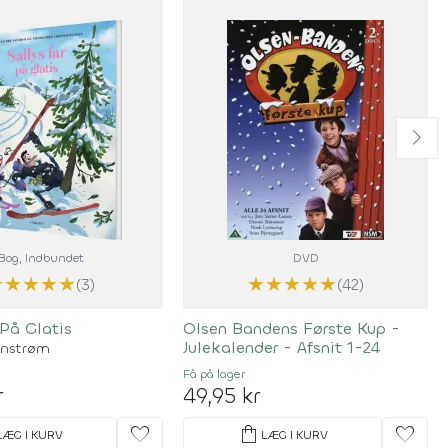
Bog
, Indbundet
DVD
★
★
★
★
★
★
★
★
★
★
(3)
(42)
 På Glatis
Olsen Bandens Første Kup -
Julekalender - Afsnit 1-24
unstrøm
Få på lager
r
49,95 kr
favorite
shopping_bag
favorite
LÆG I KURV
LÆG I KURV