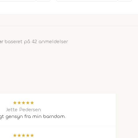
er
baseret på 42 anmeldelser
★
★
★
★
★
Jette Pedersen
igt gensyn fra min barndom.
★
★
★
★
★