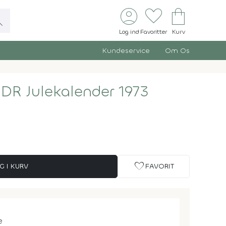
account_circle
favorite
shopping_bag
ch
Log ind
Favoritter
Kurv
Kundeservice
Om Os
 DR Julekalender 1973
favorite
G I KURV
FAVORIT
e