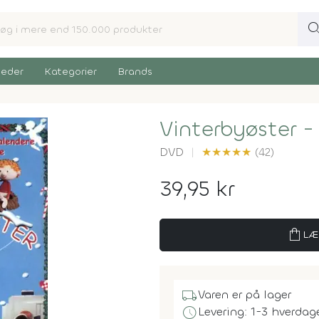
sear
eder
Kategorier
Brands
Vinterbyøster -
DVD
★
★
★
★
★
(42)
39,95 kr
shopping_bag
LÆ
local_shipping
Varen er på lager
schedule
Levering: 1-3 hverdag