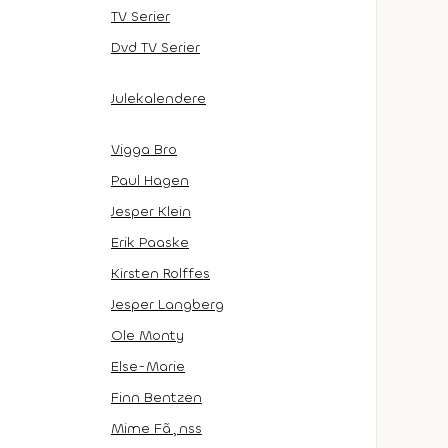
TV Serier
Dvd TV Serier
Julekalendere
Vigga Bro
Paul Hagen
Jesper Klein
Erik Paaske
Kirsten Rolffes
Jesper Langberg
Ole Monty
Else-Marie
Finn Bentzen
Mime Fã¸nss