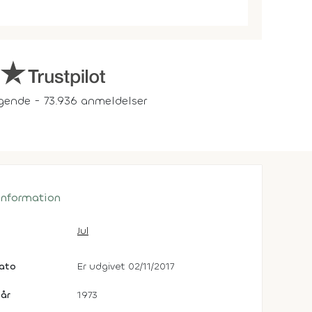
gende - 73.936 anmeldelser
 information
Jul
dato
Er udgivet 02/11/2017
år
1973