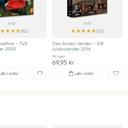
DVD
DVD
★
★
★
★
★
★
★
★
★
(82)
(23)
osefine - TV2
Den Anden Verden - DR
er 2003
Julekalender 2016
På lager
69,95 kr
favorite
shopping_bag
favorite
LÆG I KURV
LÆG I KURV