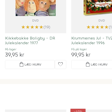
DVD
DVD
★
★
★
★
★
★
★
★
★
★
(19)
(
Kikkebakke Boligby - DR
Krummernes Jul - TV
Julekalender 1977
Julekalender 1996
På lager
Få på lager
39,95 kr
99,95 kr
shopping_bag
favorite
shopping_bag
LÆG I KURV
LÆG I KURV
-65%