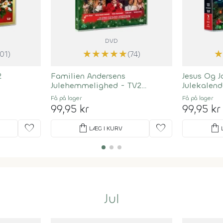
DVD
★
★
★
★
★
★
101)
(74)
2
Familien Andersens
Jesus Og J
Julehemmelighed - TV2
Julekalend
Julekalender 1993
Få på lager
Få på lager
99,95 kr
99,95 kr
favorite
shopping_bag
favorite
shopping_bag
LÆG I KURV
Jul