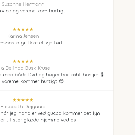
Suzanne Hermann
rvice og varene kom hurtigt
★
★
★
★
★
Karina Jensen
snostalgi. Ikke et øje tørt.
★
★
★
★
★
ia Belinda Busk Kruse
tid med både Dvd og bøger har købt hos jer 🌞
 varerne kommer hurtigt 😊
★
★
★
★
★
Elisabeth Dejgaard
 når jeg handler ved gucca kommer det lyn
t er til stor glæde hjemme ved os