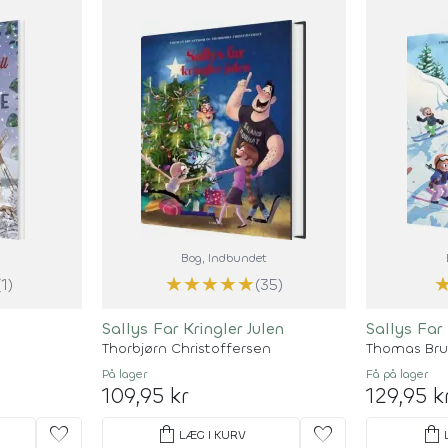
Bog
, Indbundet
★
★
★
★
★
(1)
(35)
Sallys Far Kringler Julen
Sallys Far
Thorbjørn Christoffersen
Thomas Br
På lager
Få på lager
109,95 kr
129,95 k
favorite
shopping_bag
favorite
shopping_bag
LÆG I KURV