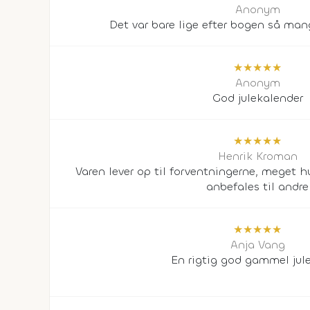
Anonym
Det var bare lige efter bogen så ma
★
★
★
★
★
Anonym
God julekalender
★
★
★
★
★
Henrik Kroman
Varen lever op til forventningerne, meget h
anbefales til andre
★
★
★
★
★
Anja Vang
En rigtig god gammel jul