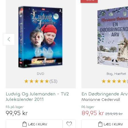
DVD
Bog
, Hæftet
★
★
★
★
★
★
★
★
★
★
(53)
Ludvig Og Julemanden - TV2
En Dødbringende Arv
Julekalender 2011
Marianne Cedervall
Få på lager
På lager
99,95 kr
89,95 kr
259,95 kr
shopping_bag
favorite
shopping_bag
LÆG I KURV
LÆG I KURV