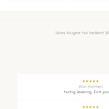
Vores brugere har bedømt
V
★
★
★
★
★
Wivi Holmen
hurtig levering. Fint pr
★
★
★
★
★