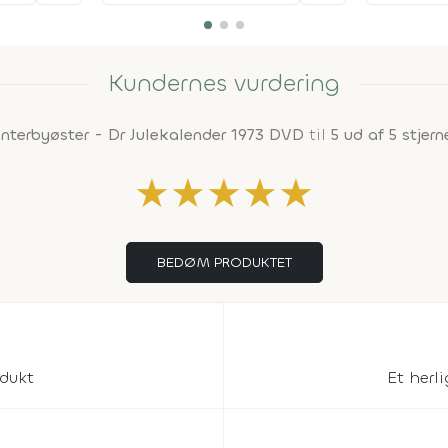
Kundernes vurdering
interbyøster - Dr Julekalender 1973 DVD
til
5 ud af 5 stjern
★
★
★
★
★
BEDØM PRODUKTET
odukt
Et herl