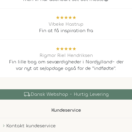
★
★
★
★
★
Vibeke Hastrup
Fin at få inspiration fra
★
★
★
★
★
Rigmor Riel Hendriksen
Fin lille bog om seværdigheder i Nordjylland- der
var nyt at se/opdage også for de "indfødte".
local_shipping
Dansk Webshop - Hurtig Levering
Kundeservice
Kontakt kundeservice