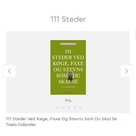
111 Steder
Bog
★
★
★
★
★
111 Steder Ved Køge, Faxe Og Stevns Som Du Skal Se
Troels Gollander