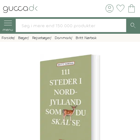
account_circle
favorite
shopping_bag
search
menu
Forside
Bøger
Rejsebøger
Danmark
Britt Nørbak