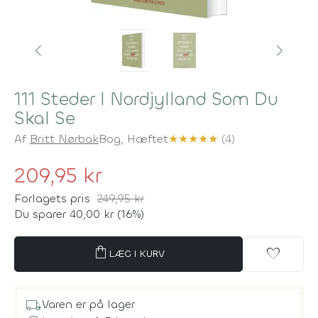
111 Steder I Nordjylland Som Du
Skal Se
Af
Britt Nørbak
Bog,
Hæftet
★
★
★
★
★
(4)
209,95 kr
Forlagets pris
249,95 kr
Du sparer 40,00 kr (16%)
shopping_bag
favorite
LÆG I KURV
local_shipping
Varen er på lager