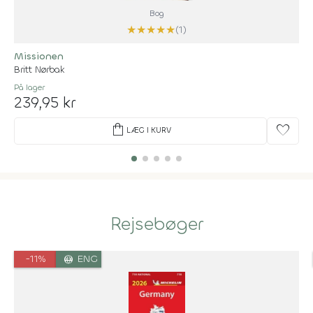
Bog
★
★
★
★
★
(1)
Missionen
Britt Nørbak
På lager
239,95 kr
shopping_bag
favorite
LÆG I KURV
Rejsebøger
-11%
language
ENG