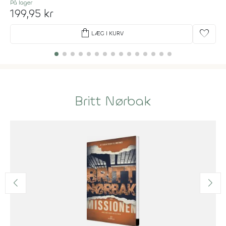
På lager
199,95 kr
shopping_bag
favorite
LÆG I KURV
Britt Nørbak