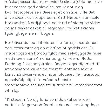
måske passer det, men hvis de skulle juble højt over
hver eneste god oplevelse, smuk natur og
kvalitetsoplevelse i deres eget område, ville det
blive svært at stoppe dem. Britt Nørbak, som selv
har rødder i Nordjylland, deler ud af sin dybe viden
og insiderkendskab til regionen, hvilket skinner
tydeligt igennem i bogen.
Her bliver du ledt til historiske forter, enestående
naturreservater og en overflod af gadekunst. Du
møder også en fjordby fyldt med selvbyggede huse
med navne som Amalienborg, Kvindens Plads,
Frede og Statshospitalet. Bogen tager dig med til
imponerende kirker, de mest talentfulde lokale
kunsthåndværkere, et hotel placeret i en trætopp,
og selvfølgelig til områdets bedste
smagsoplevelser, lige fra sydesalt til verdensberømt
whisky.
111 steder i Nordjylland som du skal se er den
perfekte følgesvend for alle, der ønsker at opdage