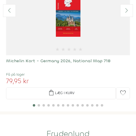
★
★
★
★
★
Michelin Kort - Germany 2026, National Map 718
Få på lager
79,95 kr
shopping_bag
favorite
LÆG I KURV
Frydenlund