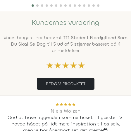
Kundernes vurdering
Vores brugere har bedømt
111 Steder I Nordjylland Som
Du Skal Se Bog
til
5 ud af 5 stjerner
baseret på 4
anmeldelser
★
★
★
★
★
BEDØM PRODUKTET
★
★
★
★
★
Niels Molzen
God at have liggende i sommerhuset til gæster. Vi
havde håbet på lidt mere inspiration til os selv,
men vi har åbenbart set det meste😎