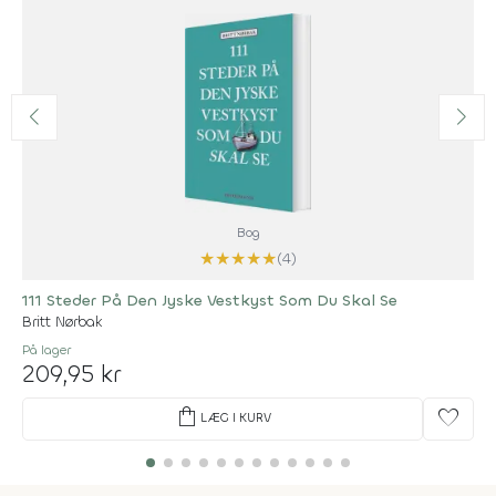
Bog
★
★
★
★
★
(4)
111 Steder På Den Jyske Vestkyst Som Du Skal Se
Britt Nørbak
På lager
209,95 kr
shopping_bag
favorite
LÆG I KURV