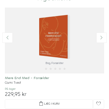
Bog Forælder
★
★
★
★
★
Mere End Med - Forælder
Cami Tved
På lager
229,95 kr
shopping_bag
favorite
LÆG I KURV