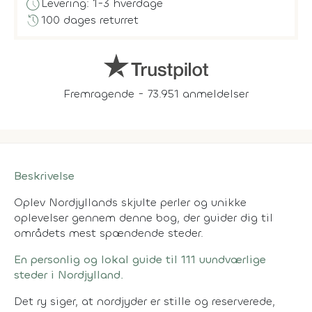
schedule
Levering: 1-3 hverdage
history
100 dages returret
Fremragende - 73.951 anmeldelser
Beskrivelse
Oplev Nordjyllands skjulte perler og unikke
oplevelser gennem denne bog, der guider dig til
områdets mest spændende steder.
En personlig og lokal guide til 111 uundværlige
steder i Nordjylland.
Det ry siger, at nordjyder er stille og reserverede,