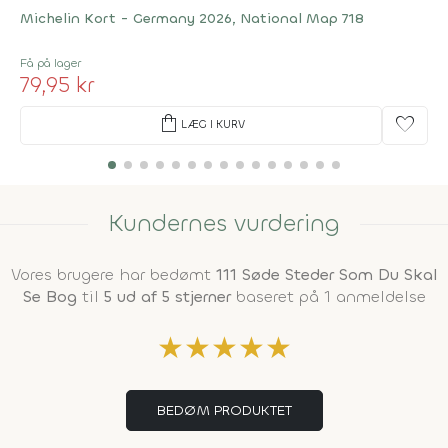
Michelin Kort - Germany 2026, National Map 718
Få på lager
79,95 kr
shopping_bag
favorite
LÆG I KURV
Kundernes vurdering
Vores brugere har bedømt
111 Søde Steder Som Du Skal
Se Bog
til
5 ud af 5 stjerner
baseret på 1 anmeldelse
★
★
★
★
★
BEDØM PRODUKTET