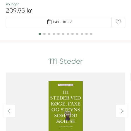
På lager
209,95 kr
shopping_bag
favorite
LÆG I KURV
111 Steder