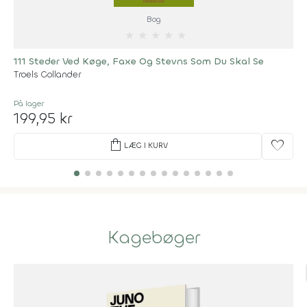
Bog
★
★
★
★
★
111 Steder Ved Køge, Faxe Og Stevns Som Du Skal Se
Troels Gollander
På lager
199,95 kr
shopping_bag
favorite
LÆG I KURV
Kagebøger