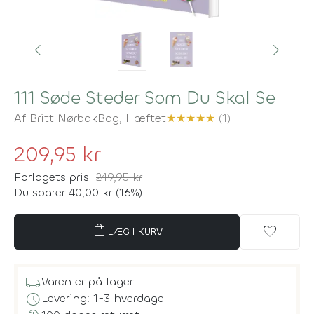
111 Søde Steder Som Du Skal Se
Af
Britt Nørbak
Bog,
Hæftet
★
★
★
★
★
(1)
209,95 kr
Forlagets pris
249,95 kr
Du sparer 40,00 kr (16%)
shopping_bag
favorite
LÆG I KURV
local_shipping
Varen er på lager
schedule
Levering: 1-3 hverdage