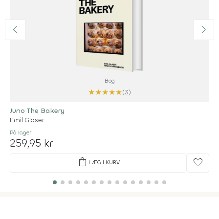
Bog
★
★
★
★
★
(3)
Juno The Bakery
Emil Glaser
På lager
259,95 kr
shopping_bag
favorite
LÆG I KURV