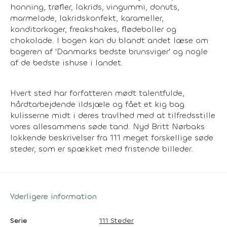
honning, trøfler, lakrids, vingummi, donuts,
marmelade, lakridskonfekt, karameller,
konditorkager,
freakshakes
, flødeboller og
chokolade. I bogen kan du blandt andet læse om
bageren af
'
Danmarks bedste brunsviger
'
og nogle
af de bedste ishuse i landet.
Hvert sted har forfatteren mødt talentfulde,
hårdtarbejdende ildsjæle og fået et kig bag
kulisserne midt i deres travlhed med at tilfredsstille
vores allesammens søde tand. Nyd Britt Nørbaks
lokkende beskrivelser fra 111 meget forskellige søde
steder, som er spækket med fristende billeder.
Yderligere information
Serie
111 Steder