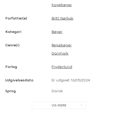
Kagebøger
Forfatter(e)
Britt Nørbak
Kategori
Bøger
Genre(r)
Rejsebøger
Danmark
Forlag
Frydenlund
Udgivelsesdato
Er udgivet 16/05/2024
Sprog
Dansk
VIS MERE