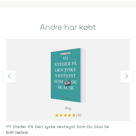
Andre har købt
Bog
★
★
★
★
★
(4)
111 Steder På Den Jyske Vestkyst Som Du Skal Se
Britt Nørbak