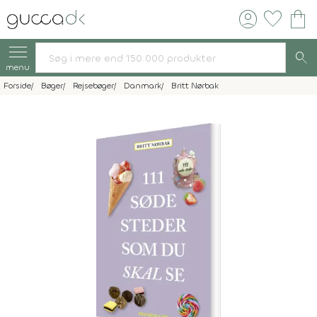
account_circle
favorite
shopping_bag
search
menu
Forside
Bøger
Rejsebøger
Danmark
Britt Nørbak