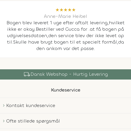
★
★
★
★
★
Anne-Marie Heibel
Bogen blev leveret 1 uge efter aftalt levering,hvilket
ikke er okay.Bestiller ved Gucca for .at få bogen på
udgivelsesdatoen,den service blev der ikke levet op
til.Skulle have brugt bogen til et specielt formål,da
den ankom var det passe.
local_shipping
Dansk Webshop - Hurtig Levering
Kundeservice
Kontakt kundeservice
Ofte stillede spørgsmål