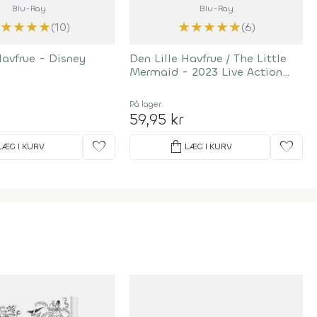
Blu-Ray
Blu-Ray
★
★
★
★
★
★
★
★
★
★
(10)
(6)
Havfrue - Disney
Den Lille Havfrue / The Little
Mermaid - 2023 Live Action
Film - Disney
På lager
59,95 kr
favorite
shopping_bag
favorite
LÆG I KURV
LÆG I KURV