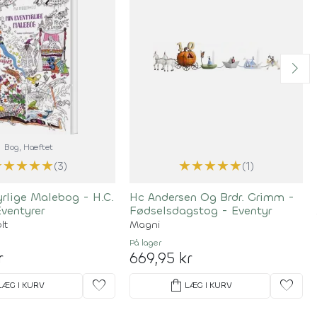
Bog
, Hæftet
★
★
★
★
★
★
★
★
★
★
(3)
(1)
rlige Malebog - H.C.
Hc Andersen Og Brdr. Grimm -
ventyrer
Fødselsdagstog - Eventyr
lt
Magni
På lager
r
669,95 kr
favorite
shopping_bag
favorite
LÆG I KURV
LÆG I KURV