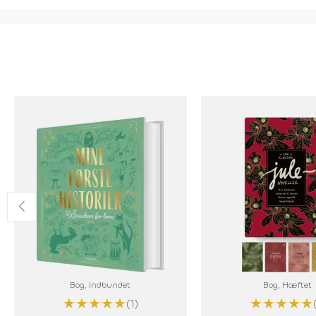
Bog
, Indbundet
Bog
, Hæftet
★
★
★
★
★
★
★
★
★
★
(1)