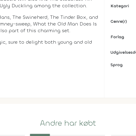
 Ugly Duckling among the collection.
Kategori
Hans, The Swineherd, The Tinder Box, and
Genre(r)
imney-sweep, What the Old Man Does Is
lso part of this charming set.
Forlag
agic, sure to delight both young and old
Udgivelses
Sprog
Andre har købt