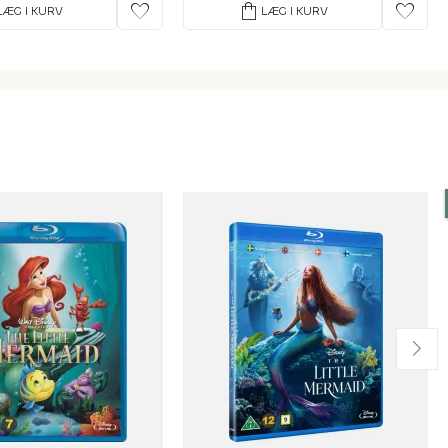
favorite
shopping_bag
favorite
LÆG I KURV
LÆG I KURV