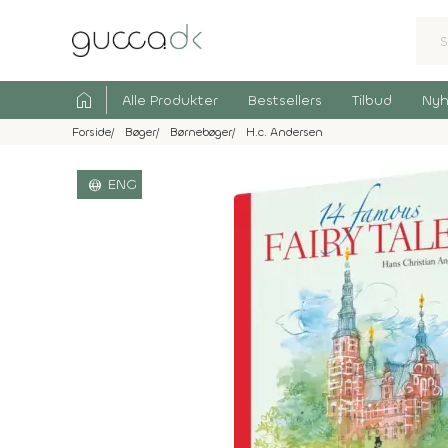
home
Alle Produkter
Bestsellers
Tilbud
Nyh
Forside
Bøger
Børnebøger
H.c. Andersen
language
ENG