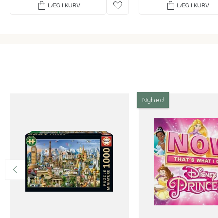
shopping_bag
favorite
shopping_bag
LÆG I KURV
LÆG I KURV
Nyhed