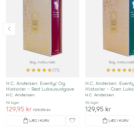
Bog
, Indbundet
Bog
, Indbunde
★
★
★
★
★
★
★
★
★
★
(11)
H.C. Andersen: Eventyr Og
H.C. Andersen: Event
Historier - Rød Luksusudgave
Historier - Grøn Luk
H.C. Andersen
H.C. Andersen
På lager
På lager
129,95 kr
129,95 kr
139,95 kr
shopping_bag
favorite
shopping_bag
LÆG I KURV
LÆG I KURV