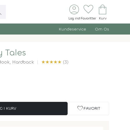
account_circle
favorite
shopping_bag
ch
Log ind
Favoritter
Kurv
Kundeservice
Om Os
y Tales
Book,
Hardback
★
★
★
★
★
(3)
favorite
G I KURV
FAVORIT