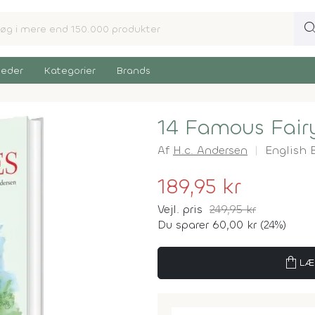
sear
eder
Kategorier
Brands
14 Famous Fair
Af
H.c. Andersen
English 
189,95 kr
Vejl. pris
249,95 kr
Du sparer 60,00 kr (24%)
shopping_bag
LÆ