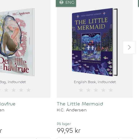
language
ENG
Bog
, Indbundet
English Book
, Indbundet
★
★
★
★
★
★
★
★
★
★
Havfrue
The Little Mermaid
en
H.C. Andersen
På lager
r
99,95 kr