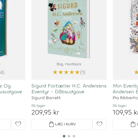
t
Bog
, Hardback
★
★
★
★
★
(4)
(1)
yr Og
Sigurd Fortæller H.C. Andersens
Min Eventy
susudgave
Eventyr - Dåbsudgave
Andersen E
Sigurd Barrett
Pia Ribberho
På lager
På lager
209,95 kr
109,95 k
favorite
shopping_bag
favorite
shopping_bag
LÆG I KURV