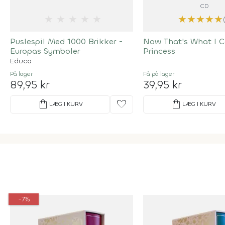
CD
★
★
★
★
★
★
★
★
★
★
Puslespil Med 1000 Brikker -
Now That's What I C
Europas Symboler
Princess
Educa
På lager
Få på lager
89,95 kr
39,95 kr
shopping_bag
favorite
shopping_bag
LÆG I KURV
LÆG I KURV
-7%