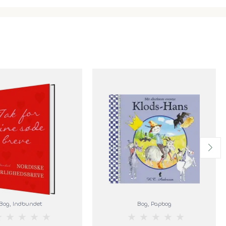
Bog
, Indbundet
Bog
, Papbog
★
★
★
★
★
★
★
★
★
★