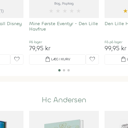
Bog
, Papbog
★
★
★
★
★
(1)
all Disney
Mine Første Eventyr - Den Lille
Den Lille 
Havfrue
På lager
Få på lager
79,95 kr
99,95 kr
favorite
shopping_bag
favorite
shopping_bag
LÆG I KURV
Hc Andersen