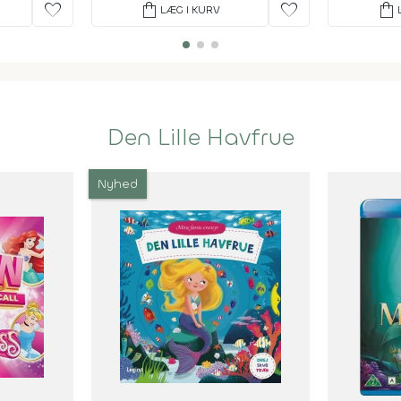
favorite
shopping_bag
favorite
shopping_bag
LÆG I KURV
Den Lille Havfrue
Nyhed