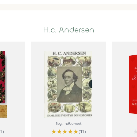
H.c. Andersen
Bog
, Indbundet
★
★
★
★
★
(1)
(11)