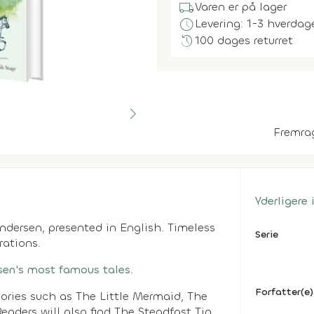
local_shipping
Varen er på lager
schedule
Levering: 1-3 hverdag
history
100 dages returret
Fremra
Yderligere
 Andersen, presented in English. Timeless
Serie
rations.
sen's most famous tales.
Forfatter(e)
tories such as The Little Mermaid, The
eaders will also find The Steadfast Tin