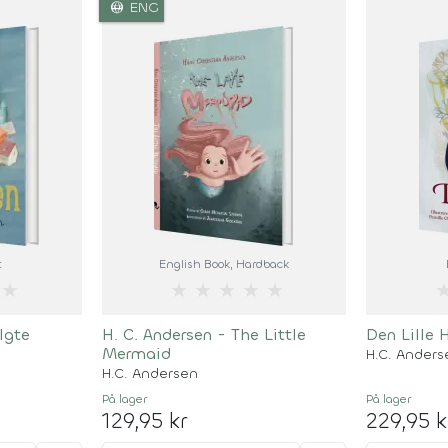
language
ENG
t
English Book
, Hardback
★
★
★
★
★
★
lgte
H. C. Andersen - The Little
Den Lille 
Mermaid
H.C. Anders
H.C. Andersen
På lager
På lager
129,95 kr
229,95 k