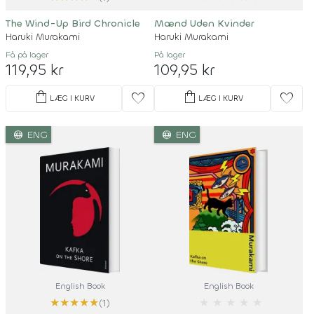
The Wind-Up Bird Chronicle
Mænd Uden Kvinder
Haruki Murakami
Haruki Murakami
Få på lager
På lager
119,95 kr
109,95 kr
shopping_bag
shopping_bag
favorite
favorite
LÆG I KURV
LÆG I KURV
language
language
ENG
ENG
English Book
English Book
★
★
★
★
★
★
★
★
★
★
(1)