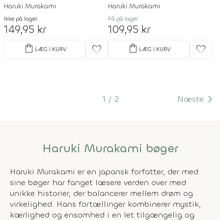
Haruki Murakami
Haruki Murakami
Ikke på lager
Få på lager
149,95 kr
109,95 kr
shopping_bag
shopping_bag
favorite
favorite
LÆG I KURV
LÆG I KURV
1
2
Næste
Haruki Murakami bøger
Haruki Murakami er en japansk forfatter, der med
sine bøger har fanget læsere verden over med
unikke historier, der balancerer mellem drøm og
virkelighed. Hans fortællinger kombinerer mystik,
kærlighed og ensomhed i en let tilgængelig og