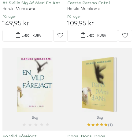
At Skille Sig Af Med En Kat
Første Person Ental
Haruki Murakami
Haruki Murakami
På lager
På lager
149,95 kr
109,95 kr
shopping_bag
shopping_bag
favorite
favorite
LÆG I KURV
LÆG I KURV
Bog
Bog
★
★
★
★
★
★
★
★
★
★
(1)
En Vild Fårejagt
Dans, Dans, Dans