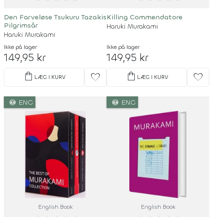
Den Farveløse Tsukuru Tazakis
Killing Commendatore
Pilgrimsår
Haruki Murakami
Haruki Murakami
Ikke på lager
Ikke på lager
149,95 kr
149,95 kr
shopping_bag
shopping_bag
favorite
favorite
LÆG I KURV
LÆG I KURV
language
language
ENG
ENG
English Book
English Book