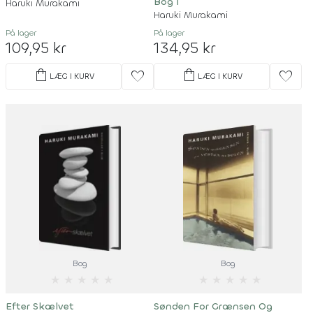
Bog I
Haruki Murakami
Haruki Murakami
På lager
På lager
109,95 kr
134,95 kr
shopping_bag
shopping_bag
favorite
favorite
LÆG I KURV
LÆG I KURV
Bog
Bog
★
★
★
★
★
★
★
★
★
★
Efter Skælvet
Sønden For Grænsen Og