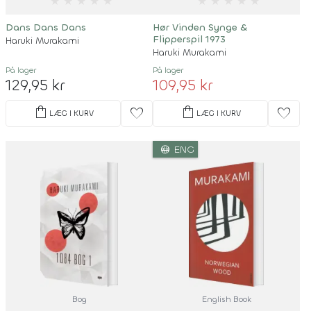
★
★
★
★
★
★
★
★
★
★
Dans Dans Dans
Hør Vinden Synge &
Flipperspil 1973
Haruki Murakami
Haruki Murakami
På lager
På lager
129,95 kr
109,95 kr
shopping_bag
shopping_bag
favorite
favorite
LÆG I KURV
LÆG I KURV
language
ENG
Bog
English Book