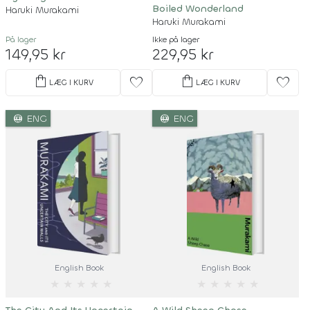
Boiled Wonderland
Haruki Murakami
Haruki Murakami
På lager
Ikke på lager
149,95 kr
229,95 kr
shopping_bag
shopping_bag
favorite
favorite
LÆG I KURV
LÆG I KURV
language
language
ENG
ENG
English Book
English Book
★
★
★
★
★
★
★
★
★
★