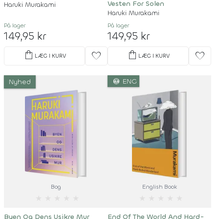
Vesten For Solen
Haruki Murakami
Haruki Murakami
På lager
På lager
149,95 kr
149,95 kr
shopping_bag
shopping_bag
favorite
favorite
LÆG I KURV
LÆG I KURV
language
ENG
Nyhed
Bog
English Book
★
★
★
★
★
★
★
★
★
★
Byen Og Dens Usikre Mur
End Of The World And Hard-