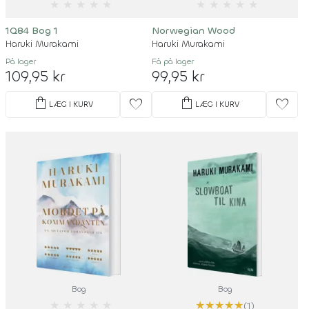
★
★
★
★
★
★
★
★
★
★
1Q84 Bog 1
Norwegian Wood
Haruki Murakami
Haruki Murakami
På lager
Få på lager
109,95 kr
99,95 kr
shopping_bag
shopping_bag
favorite
favorite
LÆG I KURV
LÆG I KURV
Bog
Bog
★
★
★
★
★
★
★
★
★
★
(1)