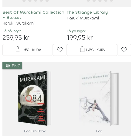
★
★
★
★
★
★
★
★
★
★
Best Of Murakami Collection
The Strange Library
- Boxset
Haruki Murakami
Haruki Murakami
Få på lager
Få på lager
259,95 kr
199,95 kr
shopping_bag
shopping_bag
favorite
favorite
LÆG I KURV
LÆG I KURV
language
ENG
English Book
Bog