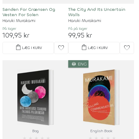
Sønden For Grænsen Og
The City And Its Uncertain
Vesten For Solen
Walls
Haruki Murakami
Haruki Murakami
På lager
Få på lager
109,95 kr
99,95 kr
shopping_bag
shopping_bag
favorite
favorite
LÆG I KURV
LÆG I KURV
language
ENG
Bog
English Book
★
★
★
★
★
★
★
★
★
★