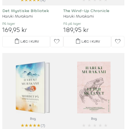
(4)
Det Mystiske Bibliotek
The Wind-Up Chronicle
Haruki Murakami
Haruki Murakami
På lager
Få på lager
169,95 kr
189,95 kr
shopping_bag
shopping_bag
favorite
favorite
LÆG I KURV
LÆG I KURV
Bog
Bog
★
★
★
★
★
★
★
★
★
★
(7)