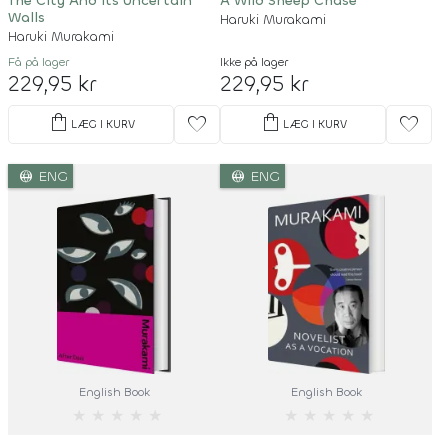
The City And Its Uncertain
A Wild Sheep Chase
Walls
Haruki Murakami
Haruki Murakami
Få på lager
Ikke på lager
229,95 kr
229,95 kr
shopping_bag
shopping_bag
favorite
favorite
LÆG I KURV
LÆG I KURV
language
language
ENG
ENG
English Book
English Book
★
★
★
★
★
★
★
★
★
★