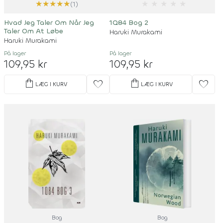
★
★
★
★
★
★
★
★
★
★
(1)
Hvad Jeg Taler Om Når Jeg
1Q84 Bog 2
Taler Om At Løbe
Haruki Murakami
Haruki Murakami
På lager
På lager
109,95 kr
109,95 kr
shopping_bag
shopping_bag
favorite
favorite
LÆG I KURV
LÆG I KURV
Bog
Bog