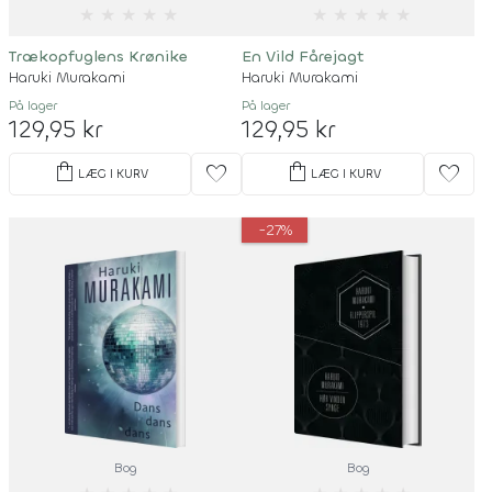
★
★
★
★
★
★
★
★
★
★
Trækopfuglens Krønike
En Vild Fårejagt
Haruki Murakami
Haruki Murakami
På lager
På lager
129,95 kr
129,95 kr
shopping_bag
shopping_bag
favorite
favorite
LÆG I KURV
LÆG I KURV
-27%
Bog
Bog