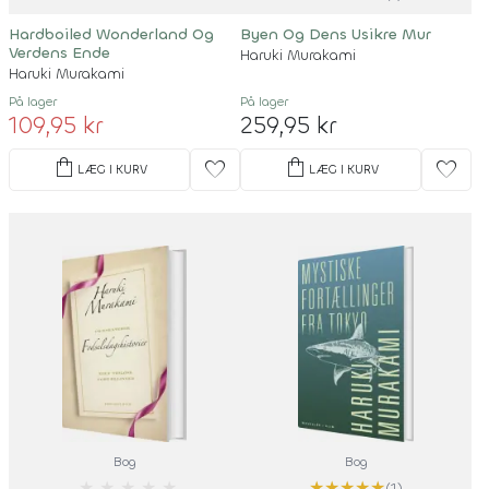
Hardboiled Wonderland Og
Byen Og Dens Usikre Mur
Verdens Ende
Haruki Murakami
Haruki Murakami
På lager
På lager
109,95 kr
259,95 kr
shopping_bag
shopping_bag
favorite
favorite
LÆG I KURV
LÆG I KURV
Bog
Bog
★
★
★
★
★
★
★
★
★
★
(1)