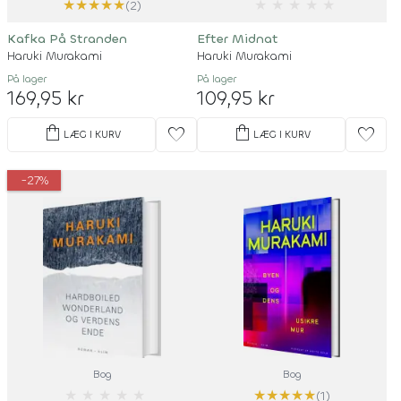
★
★
★
★
★
★
★
★
★
★
(2)
Kafka På Stranden
Efter Midnat
Haruki Murakami
Haruki Murakami
På lager
På lager
169,95 kr
109,95 kr
shopping_bag
shopping_bag
favorite
favorite
LÆG I KURV
LÆG I KURV
-27%
Bog
Bog
★
★
★
★
★
★
★
★
★
★
(1)