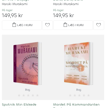
Haruki Murakami
Haruki Murakami
På lager
På lager
149,95 kr
149,95 kr
shopping_bag
shopping_bag
favorite
favorite
LÆG I KURV
LÆG I KURV
Bog
Bog
★
★
★
★
★
★
★
★
★
★
Sputnik Min Elskede
Mordet På Kommandanten