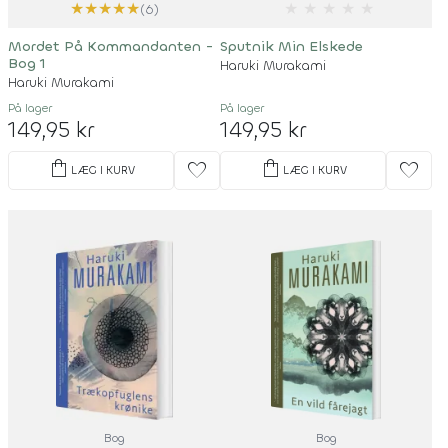
★
★
★
★
★
★
★
★
★
★
(6)
Mordet På Kommandanten -
Sputnik Min Elskede
Bog 1
Haruki Murakami
Haruki Murakami
På lager
På lager
149,95 kr
149,95 kr
shopping_bag
shopping_bag
favorite
favorite
LÆG I KURV
LÆG I KURV
Bog
Bog