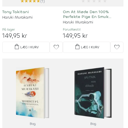
★
★
★
★
★
★
★
★
★
★
(1)
Tony Takitani
Om At Møde Den 100%
Perfekte Pige En Smuk
Haruki Murakami
Aprilmorgen
Haruki Murakami
På lager
Forudbestil
149,95 kr
149,95 kr
shopping_bag
shopping_bag
favorite
favorite
LÆG I KURV
LÆG I KURV
Bog
Bog