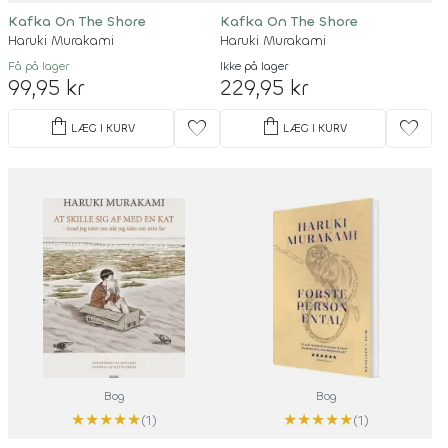
Kafka On The Shore
Kafka On The Shore
Haruki Murakami
Haruki Murakami
Få på lager
Ikke på lager
99,95 kr
229,95 kr
shopping_bag
shopping_bag
favorite
favorite
LÆG I KURV
LÆG I KURV
Bog
Bog
★
★
★
★
★
★
★
★
★
★
(1)
(1)