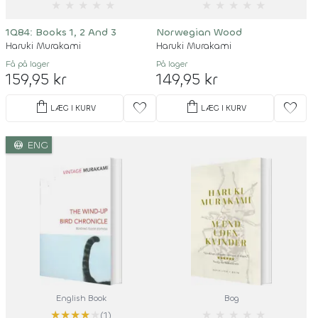
★
★
★
★
★
★
★
★
★
★
1Q84: Books 1, 2 And 3
Norwegian Wood
Haruki Murakami
Haruki Murakami
Få på lager
På lager
159,95 kr
149,95 kr
shopping_bag
shopping_bag
favorite
favorite
LÆG I KURV
LÆG I KURV
language
ENG
English Book
Bog
★
★
★
★
★
★
★
★
★
★
(1)