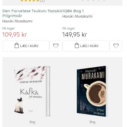
★
★
★
★
★
★
★
★
★
★
(2)
Den Farveløse Tsukuru Tazakis
1Q84 Bog 1
Pilgrimsår
Haruki Murakami
Haruki Murakami
På lager
På lager
109,95 kr
149,95 kr
shopping_bag
shopping_bag
favorite
favorite
LÆG I KURV
LÆG I KURV
Bog
Bog