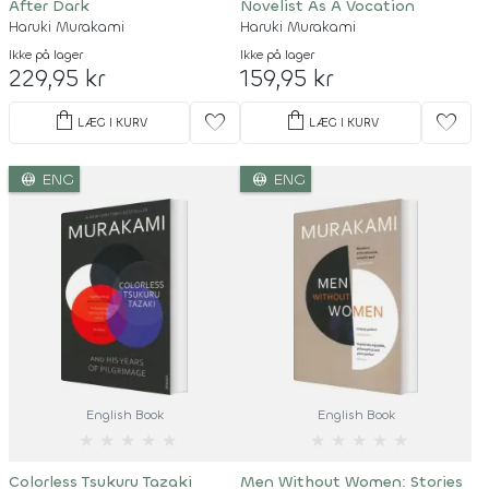
After Dark
Novelist As A Vocation
Haruki Murakami
Haruki Murakami
Ikke på lager
Ikke på lager
229,95 kr
159,95 kr
shopping_bag
shopping_bag
favorite
favorite
LÆG I KURV
LÆG I KURV
language
language
ENG
ENG
English Book
English Book
★
★
★
★
★
★
★
★
★
★
Colorless Tsukuru Tazaki
Men Without Women: Stories