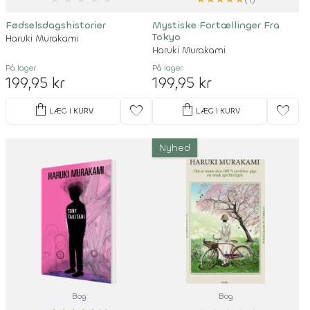
Fødselsdagshistorier
Mystiske Fortællinger Fra
Tokyo
Haruki Murakami
Haruki Murakami
På lager
På lager
199,95 kr
199,95 kr
shopping_bag
shopping_bag
favorite
favorite
LÆG I KURV
LÆG I KURV
Nyhed
Bog
Bog