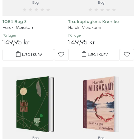
Bog
Bog
★
★
★
★
★
★
★
★
★
★
1Q84 Bog 3
Trækopfuglens Krønike
Haruki Murakami
Haruki Murakami
På lager
På lager
149,95 kr
149,95 kr
shopping_bag
shopping_bag
favorite
favorite
LÆG I KURV
LÆG I KURV
Bog
Bog