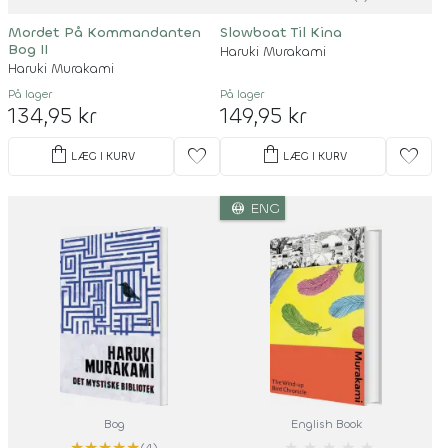
Mordet På Kommandanten
Slowboat Til Kina
Bog II
Haruki Murakami
Haruki Murakami
På lager
På lager
134,95 kr
149,95 kr
shopping_bag
shopping_bag
favorite
favorite
LÆG I KURV
LÆG I KURV
language
ENG
Bog
English Book
★
★
★
★
★
★
★
★
★
★