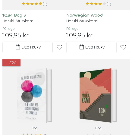
★
★
★
★
★
★
★
★
★
★
(1)
(1)
1Q84 Bog 3
Norwegian Wood
Haruki Murakami
Haruki Murakami
På lager
På lager
109,95 kr
109,95 kr
shopping_bag
shopping_bag
favorite
favorite
LÆG I KURV
LÆG I KURV
-27%
Bog
Bog