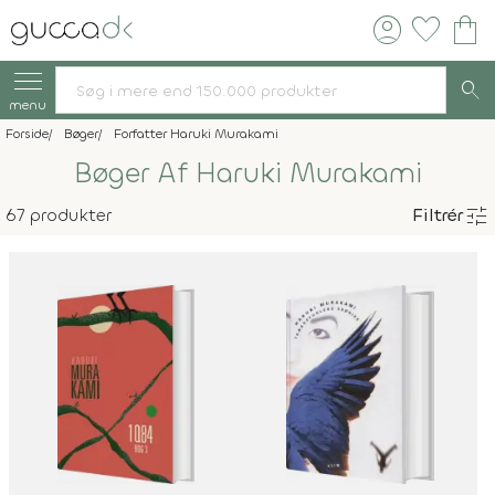
account_circle
favorite
shopping_bag
search
menu
Forside
Bøger
Forfatter Haruki Murakami
Bøger Af Haruki Murakami
tune
67 produkter
Filtrér