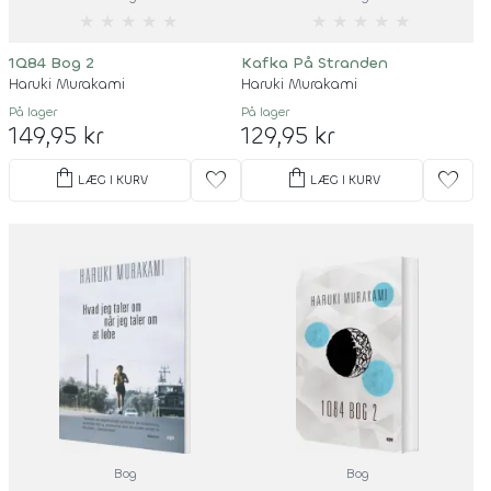
★
★
★
★
★
★
★
★
★
★
1Q84 Bog 2
Kafka På Stranden
Haruki Murakami
Haruki Murakami
På lager
På lager
149,95 kr
129,95 kr
shopping_bag
shopping_bag
favorite
favorite
LÆG I KURV
LÆG I KURV
Bog
Bog