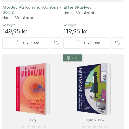
Mordet På Kommandanten -
Efter Skælvet
Bog 2
Haruki Murakami
Haruki Murakami
På lager
På lager
149,95 kr
119,95 kr
shopping_bag
shopping_bag
favorite
favorite
LÆG I KURV
LÆG I KURV
language
ENG
Bog
English Book
★
★
★
★
★
★
★
★
★
★