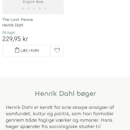
English Book
★
★
★
★
★
The Lost Peace
Henrik Dahl
På lager
229,95 kr
shopping_bag
favorite
LÆG I KURV
Henrik Dahl bøger
Henrik Dahl er kendt for sine skarpe analyser af
samfundet, kultur og politik, som han formidler
gennem både faglige værker og romaner. Hans
bøger spænder fra sociologiske studier til