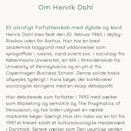
Om Henrik Dahl
Et alsidigt forfatterskab med dybde og kant
Henrik Dahl blev født den 20. februar 1960 i Vejlby-
Risskov uden for Aarhus. Han har en bred
akademisk baggrund med uddannelser som
sprogofficer i russisk, cand.scient.soc. i sociologi fra
Københavns Universitet, en MA i filmvidenskab fra
University of Pennsylvania og en ph.d. fra
Copenhagen Business School. Denne solide basis
afspejles tydeligt i hans bøger, der kombinerer
sociologisk stringens med en skarp debatprofil.
Han debuterede som forfatter i 1993 med værker
som
Marketing og semiotik
og
The Pragmatics of
Persuasion
, og har siden udgivet en række
markante bøger. Særligt
Hvis din nabo var en bil
fra
1997 er blevet kaldt et kultursosiologisk mesterværk
i Danmark. Senere værker som
Den usynlige verden