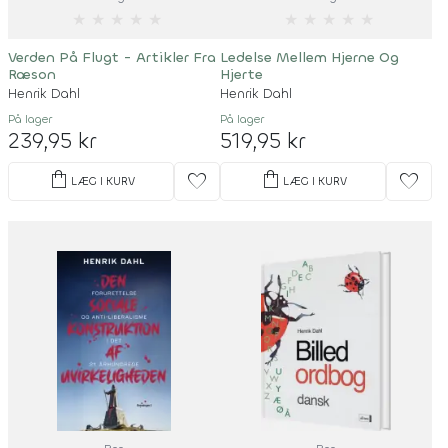
★
★
★
★
★
★
★
★
★
★
Verden På Flugt - Artikler Fra
Ledelse Mellem Hjerne Og
Ræson
Hjerte
Henrik Dahl
Henrik Dahl
På lager
På lager
239,95 kr
519,95 kr
shopping_bag
shopping_bag
favorite
favorite
LÆG I KURV
LÆG I KURV