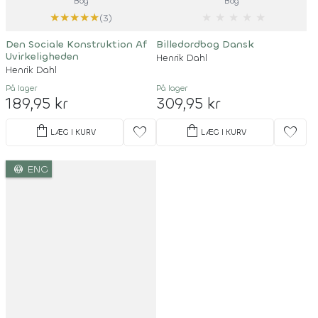
Bog
Bog
★
★
★
★
★
★
★
★
★
★
(3)
Den Sociale Konstruktion Af
Billedordbog Dansk
Uvirkeligheden
Henrik Dahl
Henrik Dahl
På lager
På lager
189,95 kr
309,95 kr
shopping_bag
shopping_bag
favorite
favorite
LÆG I KURV
LÆG I KURV
language
ENG