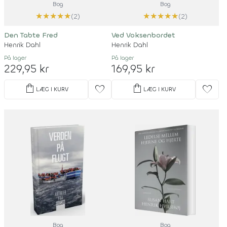
Bog
Bog
★
★
★
★
★
★
★
★
★
★
(2)
(2)
Den Tabte Fred
Ved Voksenbordet
Henrik Dahl
Henrik Dahl
På lager
På lager
229,95 kr
169,95 kr
shopping_bag
shopping_bag
favorite
favorite
LÆG I KURV
LÆG I KURV
Bog
Bog