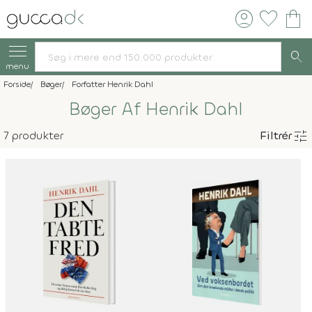
account_circle
favorite
shopping_bag
search
menu
Forside
Bøger
Forfatter Henrik Dahl
Bøger Af Henrik Dahl
tune
7 produkter
Filtrér