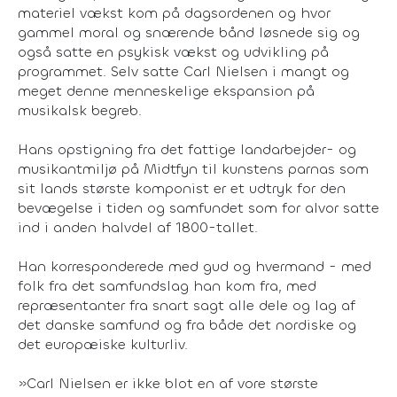
materiel vækst kom på dagsordenen og hvor
gammel moral og snærende bånd løsnede sig og
også satte en psykisk vækst og udvikling på
programmet. Selv satte Carl Nielsen i mangt og
meget denne menneskelige ekspansion på
musikalsk begreb.
Hans opstigning fra det fattige landarbejder- og
musikantmiljø på Midtfyn til kunstens parnas som
sit lands største komponist er et udtryk for den
bevægelse i tiden og samfundet som for alvor satte
ind i anden halvdel af 1800-tallet.
Han korresponderede med gud og hvermand - med
folk fra det samfundslag han kom fra, med
repræsentanter fra snart sagt alle dele og lag af
det danske samfund og fra både det nordiske og
det europæiske kulturliv.
»Carl Nielsen er ikke blot en af vore største