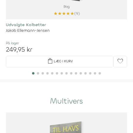
Bog
★
★
★
★
★
(9)
Udvalgte Kolbøtter
Jakob Ellemann-Jensen
På lager
249,95 kr
shopping_bag
favorite
LÆG I KURV
Multivers