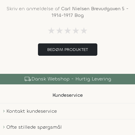
Skriv en anmeldelse af
Carl Nielsen Brevudgaven 5 -
1914-1917 Bog
★
★
★
★
★
BEDØM PRODUKTET
local_shipping
Dansk Webshop - Hurtig Levering
Kundeservice
Kontakt kundeservice
Ofte stillede spørgsmål