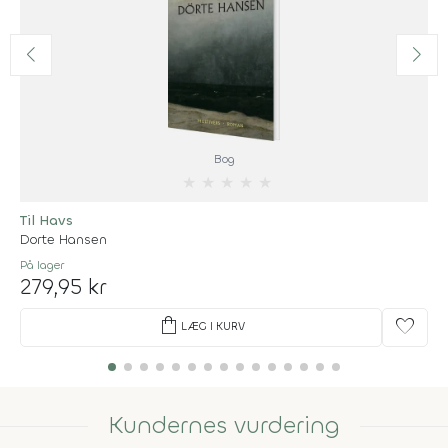
Bog
★
★
★
★
★
Til Havs
Dorte Hansen
På lager
279,95 kr
shopping_bag
favorite
LÆG I KURV
Kundernes vurdering