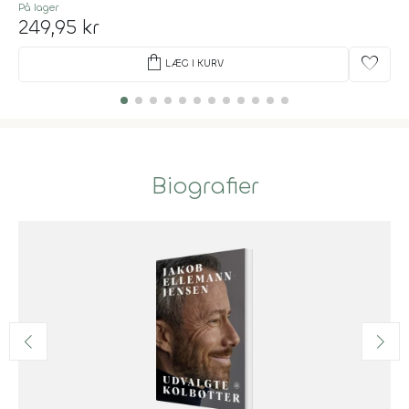
På lager
249,95 kr
shopping_bag
favorite
LÆG I KURV
Biografier