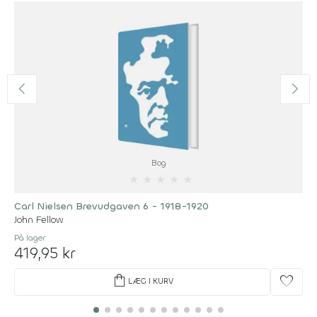
Bog
★
★
★
★
★
Carl Nielsen Brevudgaven 6 - 1918-1920
John Fellow
På lager
419,95 kr
shopping_bag
favorite
LÆG I KURV