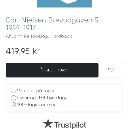
Carl Nielsen Brevudgaven 5 -
1914-1917
Af
John Fellow
Bog,
Hardback
419,95 kr
shopping_bag
favorite
LÆG I KURV
local_shipping
Varen er på lager
schedule
Levering: 1-3 hverdage
history
100 dages returret