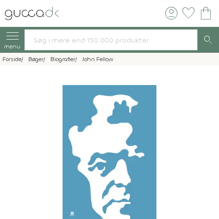
account_circle
favorite
shopping_bag
search
menu
Forside
Bøger
Biografier
John Fellow