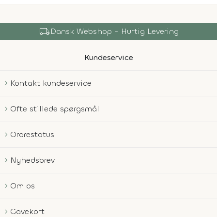
local_shipping
Dansk Webshop - Hurtig Levering
Kundeservice
Kontakt kundeservice
Ofte stillede spørgsmål
Ordrestatus
Nyhedsbrev
Om os
Gavekort