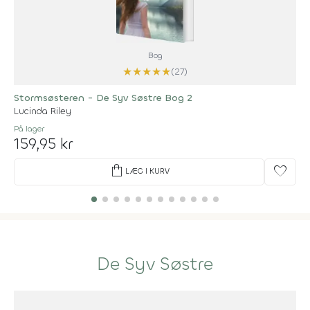
Bog
★
★
★
★
★
(27)
Stormsøsteren - De Syv Søstre Bog 2
Lucinda Riley
På lager
159,95 kr
shopping_bag
favorite
LÆG I KURV
De Syv Søstre