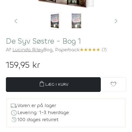
De Syv Søstre - Bog 1
Af
Lucinda Riley
Bog,
Paperback
★
★
★
★
★
(7)
159,95 kr
shopping_bag
favorite
LÆG I KURV
local_shipping
Varen er på lager
schedule
Levering: 1-3 hverdage
history
100 dages returret