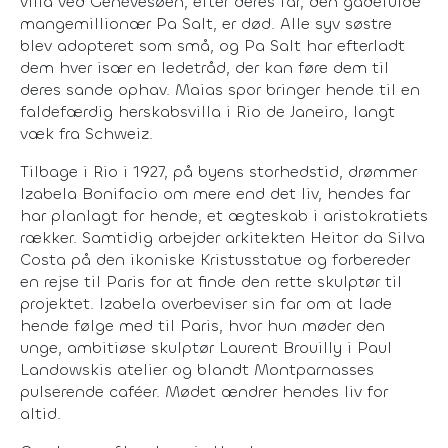
villa ved Genèvesøen, efter deres far, den gådefulde
mangemillionær Pa Salt, er død. Alle syv søstre
blev adopteret som små, og Pa Salt har efterladt
dem hver især en ledetråd, der kan føre dem til
deres sande ophav. Maias spor bringer hende til en
faldefærdig herskabsvilla i Rio de Janeiro, langt
væk fra Schweiz.
Tilbage i Rio i 1927, på byens storhedstid, drømmer
Izabela Bonifacio om mere end det liv, hendes far
har planlagt for hende, et ægteskab i aristokratiets
rækker. Samtidig arbejder arkitekten Heitor da Silva
Costa på den ikoniske Kristusstatue og forbereder
en rejse til Paris for at finde den rette skulptør til
projektet. Izabela overbeviser sin far om at lade
hende følge med til Paris, hvor hun møder den
unge, ambitiøse skulptør Laurent Brouilly i Paul
Landowskis atelier og blandt Montparnasses
pulserende caféer. Mødet ændrer hendes liv for
altid.