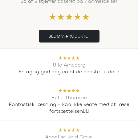
ud af 5 stjerner
baseret på 7 anmeldelser
★
★
★
★
★
BEDØM PRODUKTET
★
★
★
★
★
Ulla Arneborg
En rigtig god bog en af de bedste til dato
★
★
★
★
★
Helle Thomsen
Fantastisk læsning - kan ikke vente med at læse
fortsættelsen👌🏻
★
★
★
★
★
Annelise Kold Greve