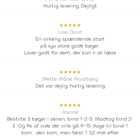
Hurtig levering Dejligt
★
★
★
★
★
Lise Qvist
En virkelig spændende start
på syv store gode bøger.
Lover godt for dem, der kan li at læse
★
★
★
★
★
Mette Måne Maarbjerg
Det var dejlig hurtig levering
★
★
★
★
★
Hanne
Bestilte 3 bøger i serien, bind 1-2-3. Modtog bind 2-
3. Og fik af vide der ville gå 9-15 dage til bind 1
kom.. den kom, men først 1 1/2 mdr efter