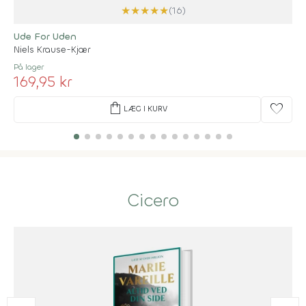
★
★
★
★
★
(16)
Ude For Uden
Niels Krause-Kjær
På lager
169,95 kr
shopping_bag
favorite
LÆG I KURV
Cicero