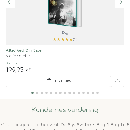
Bog
★
★
★
★
★
(1)
Altid Ved Din Side
Marie Vareille
På lager
199,95 kr
shopping_bag
favorite
LÆG I KURV
Kundernes vurdering
Vores brugere har bedømt
De Syv Søstre - Bog 1 Bog
til
5