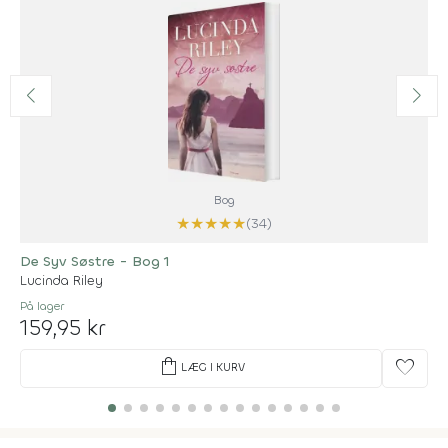
Bog
★
★
★
★
★
(34)
De Syv Søstre - Bog 1
Lucinda Riley
På lager
159,95 kr
shopping_bag
favorite
LÆG I KURV