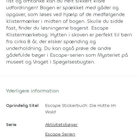
list og omtanke kan du helt sikkert klare
udfordringen! Bogen er spækket med gåder og
opgaver, som løses ved hjælp af de medfølgende
klistermærker i midten af bogen. Skulle du sidde
fast, finder du løsningerne bagerst. Escape
Klistermærkebog: Hytten i skoven er perfekt til børn
fra cirka 8 år, der elsker spænding og
underholdning. Du kan også prøve de andre
gådefulde bøger i Escape-serien som Mysteriet på
museet og Vraget i Spøgelsesbugten.
Yderligere information
Oprindelig titel
Escape Stickerbuch: Die Hütte Im
Wald
Serie
Aktivitetsbøger
Escape Serien