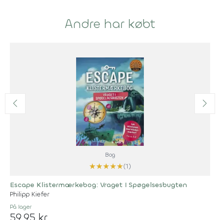
Andre har købt
Bog
★
★
★
★
★
(1)
Escape Klistermærkebog: Vraget I Spøgelsesbugten
Philipp Kiefer
På lager
59,95 kr