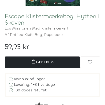
Escape Klistermærkebog: Hytten I
Skoven
Løs Missionen Med Klistermærker!
Af
Philipp Kiefer
Bog,
Paperback
59,95 kr
shopping_bag
favorite
LÆG I KURV
local_shipping
Varen er på lager
schedule
Levering: 1-3 hverdage
history
100 dages returret