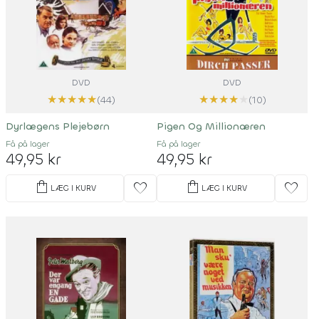
DVD
DVD
★
★
★
★
★
★
★
★
★
★
(44)
(10)
Dyrlægens Plejebørn
Pigen Og Millionæren
Få på lager
Få på lager
49,95 kr
49,95 kr
shopping_bag
shopping_bag
favorite
favorite
LÆG I KURV
LÆG I KURV