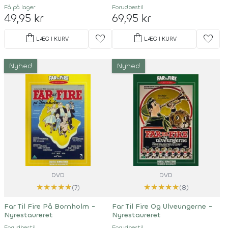
Få på lager
Forudbestil
49,95 kr
69,95 kr
shopping_bag
shopping_bag
favorite
favorite
LÆG I KURV
LÆG I KURV
Nyhed
Nyhed
DVD
DVD
★
★
★
★
★
★
★
★
★
★
(7)
(8)
Far Til Fire På Bornholm -
Far Til Fire Og Ulveungerne -
Nyrestaureret
Nyrestaureret
Forudbestil
Forudbestil