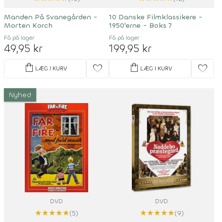
Manden På Svanegården -
10 Danske Filmklassikere -
Morten Korch
1950'erne - Boks 7
Få på lager
Få på lager
49,95 kr
199,95 kr
shopping_bag
shopping_bag
favorite
favorite
LÆG I KURV
LÆG I KURV
Nyhed
DVD
DVD
★
★
★
★
★
★
★
★
★
★
(5)
(9)