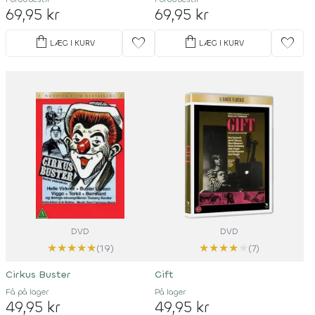
69,95 kr
69,95 kr
shopping_bag
shopping_bag
favorite
favorite
LÆG I KURV
LÆG I KURV
DVD
DVD
★
★
★
★
★
★
★
★
★
★
(19)
(7)
Cirkus Buster
Gift
Få på lager
På lager
49,95 kr
49,95 kr