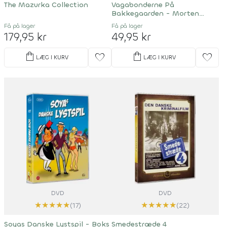
The Mazurka Collection
Vagabonderne På
Bakkegaarden - Morten
Korch
Få på lager
Få på lager
179,95 kr
49,95 kr
shopping_bag
shopping_bag
favorite
favorite
LÆG I KURV
LÆG I KURV
DVD
DVD
★
★
★
★
★
★
★
★
★
★
(17)
(22)
Soyas Danske Lystspil - Boks
Smedestræde 4