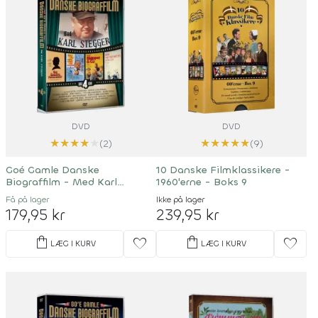
DVD
DVD
★
★
★
★
★
★
★
★
★
★
(2)
(9)
Goé Gamle Danske
10 Danske Filmklassikere -
Biograffilm - Med Karl
1960'erne - Boks 9
Stegger
Få på lager
Ikke på lager
179,95 kr
239,95 kr
shopping_bag
shopping_bag
favorite
favorite
LÆG I KURV
LÆG I KURV