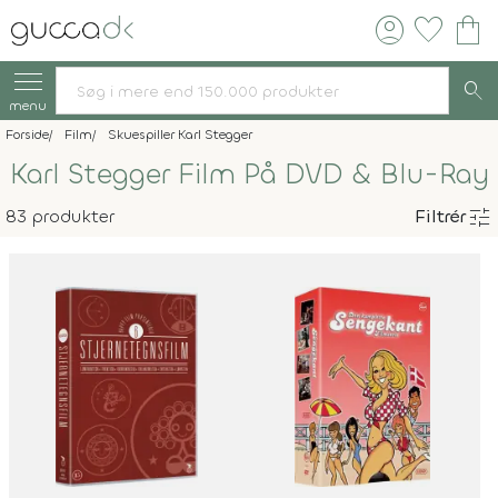
account_circle
favorite
shopping_bag
search
menu
Forside
Film
Skuespiller Karl Stegger
Karl Stegger Film På DVD & Blu-Ray
tune
83 produkter
Filtrér