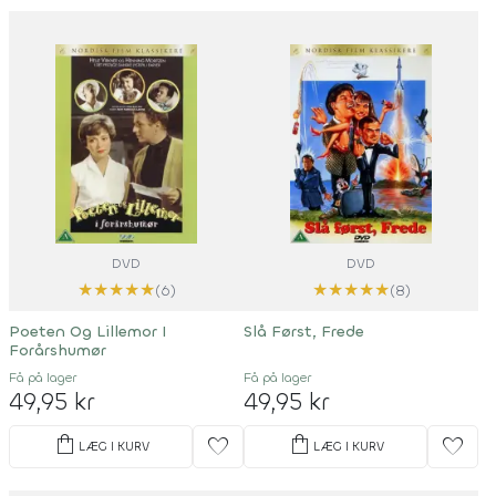
DVD
DVD
★
★
★
★
★
★
★
★
★
★
(6)
(8)
Poeten Og Lillemor I
Slå Først, Frede
Forårshumør
Få på lager
Få på lager
49,95 kr
49,95 kr
shopping_bag
shopping_bag
favorite
favorite
LÆG I KURV
LÆG I KURV