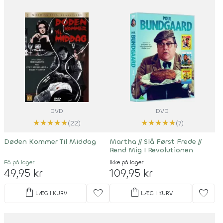
DVD
DVD
★
★
★
★
★
★
★
★
★
★
(22)
(7)
Døden Kommer Til Middag
Martha
//
Slå Først Frede
//
Rend Mig I Revolutionen
Få på lager
Ikke på lager
49,95 kr
109,95 kr
shopping_bag
shopping_bag
favorite
favorite
LÆG I KURV
LÆG I KURV