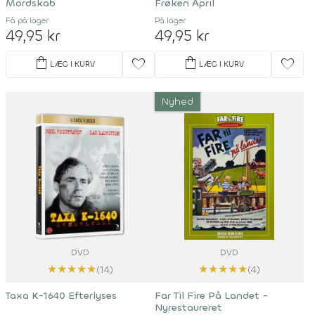
Mordskab
Frøken April
Få på lager
På lager
49,95 kr
49,95 kr
shopping_bag
shopping_bag
favorite
favorite
LÆG I KURV
LÆG I KURV
Nyhed
DVD
DVD
★
★
★
★
★
★
★
★
★
★
(14)
(4)
Taxa K-1640 Efterlyses
Far Til Fire På Landet -
Nyrestaureret