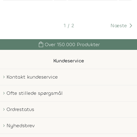
1
2
Næste
shopping_bag
Over 150.000 Produkter
Kundeservice
Kontakt kundeservice
Ofte stillede spørgsmål
Ordrestatus
Nyhedsbrev