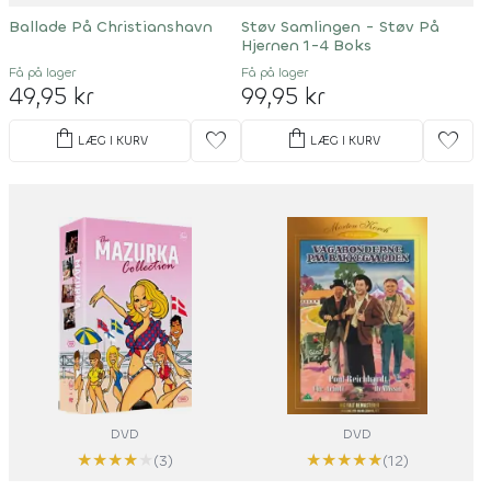
Ballade På Christianshavn
Støv Samlingen - Støv På
Hjernen 1-4 Boks
Få på lager
Få på lager
49,95 kr
99,95 kr
shopping_bag
shopping_bag
favorite
favorite
LÆG I KURV
LÆG I KURV
DVD
DVD
★
★
★
★
★
★
★
★
★
★
(3)
(12)