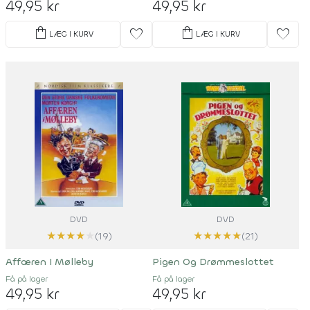
49,95 kr
49,95 kr
shopping_bag
shopping_bag
favorite
favorite
LÆG I KURV
LÆG I KURV
DVD
DVD
★
★
★
★
★
★
★
★
★
★
(19)
(21)
Affæren I Mølleby
Pigen Og Drømmeslottet
Få på lager
Få på lager
49,95 kr
49,95 kr