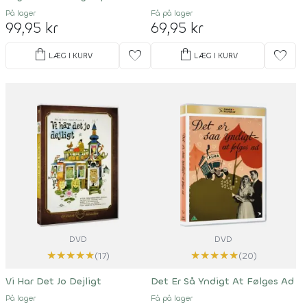
På lager
Få på lager
99,95 kr
69,95 kr
shopping_bag
shopping_bag
favorite
favorite
LÆG I KURV
LÆG I KURV
DVD
DVD
★
★
★
★
★
★
★
★
★
★
(17)
(20)
Vi Har Det Jo Dejligt
Det Er Så Yndigt At Følges Ad
På lager
Få på lager