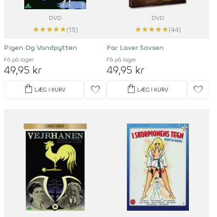
DVD
DVD
★
★
★
★
★
★
★
★
★
★
(15)
(44)
Pigen Og Vandpytten
Far Laver Sovsen
Få på lager
Få på lager
49,95 kr
49,95 kr
shopping_bag
shopping_bag
favorite
favorite
LÆG I KURV
LÆG I KURV