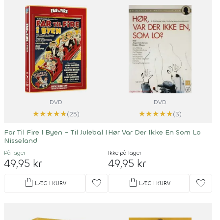
DVD
DVD
★
★
★
★
★
★
★
★
★
★
(25)
(3)
Far Til Fire I Byen - Til Julebal I
Hør Var Der Ikke En Som Lo
Nisseland
På lager
Ikke på lager
49,95 kr
49,95 kr
shopping_bag
shopping_bag
favorite
favorite
LÆG I KURV
LÆG I KURV