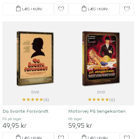
shopping_bag
shopping_bag
favorite
favorite
LÆG I KURV
LÆG I KURV
DVD
DVD
★
★
★
★
★
★
★
★
★
★
(4)
(6)
Da Svante Forsvandt
Motorvej På Sengekanten
Få på lager
På lager
49,95 kr
59,95 kr
shopping_bag
shopping_bag
favorite
favorite
LÆG I KURV
LÆG I KURV