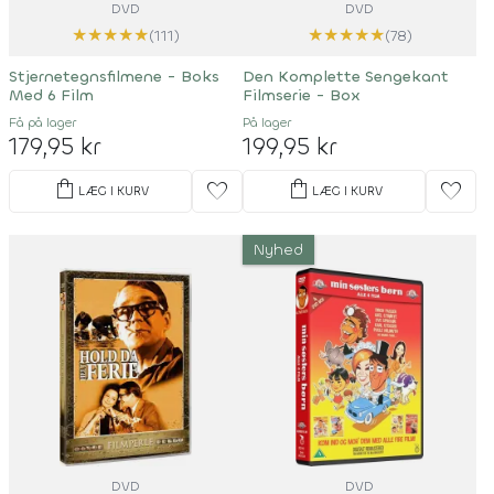
DVD
DVD
★
★
★
★
★
★
★
★
★
★
(111)
(78)
Stjernetegnsfilmene - Boks
Den Komplette Sengekant
Med 6 Film
Filmserie - Box
Få på lager
På lager
179,95 kr
199,95 kr
shopping_bag
shopping_bag
favorite
favorite
LÆG I KURV
LÆG I KURV
Nyhed
DVD
DVD