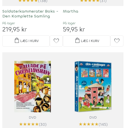
★
★
★
★
★
★
★
★
★
★
(138)
(31)
Soldaterkammerater Boks -
Martha
Den Komplette Samling
På lager
På lager
219,95 kr
59,95 kr
shopping_bag
shopping_bag
favorite
favorite
LÆG I KURV
LÆG I KURV
DVD
DVD
★
★
★
★
★
★
★
★
★
★
(30)
(145)