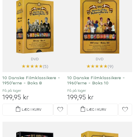
DVD
DVD
★
★
★
★
★
★
★
★
★
★
(5)
(9)
10 Danske Filmklassikere -
10 Danske Filmklassikere -
1950'erne - Boks 8
1960'erne - Boks 10
Få på lager
Få på lager
199,95 kr
199,95 kr
shopping_bag
shopping_bag
favorite
favorite
LÆG I KURV
LÆG I KURV