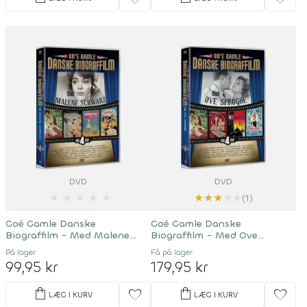
DVD
DVD
★
★
★
★
★
★
★
★
★
★
(1)
Goé Gamle Danske
Goé Gamle Danske
Biograffilm - Med Malene
Biograffilm - Med Ove
Schwartz
Sprogøe
På lager
Få på lager
99,95 kr
179,95 kr
shopping_bag
shopping_bag
favorite
favorite
LÆG I KURV
LÆG I KURV