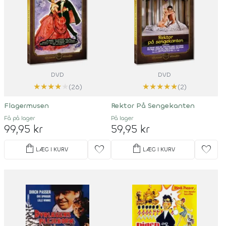
DVD
DVD
★
★
★
★
★
★
★
★
★
★
(26)
(2)
Flagermusen
Rektor På Sengekanten
Få på lager
På lager
99,95 kr
59,95 kr
shopping_bag
shopping_bag
favorite
favorite
LÆG I KURV
LÆG I KURV