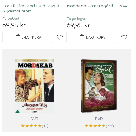
Far Til Fire Med Fuld Musik -
Nøddebo Præstegård - 1974
Nyrestaureret
Forudbestil
Få på lager
69,95 kr
69,95 kr
shopping_bag
shopping_bag
favorite
favorite
LÆG I KURV
LÆG I KURV
DVD
DVD
★
★
★
★
★
★
★
★
★
★
(11)
(30)