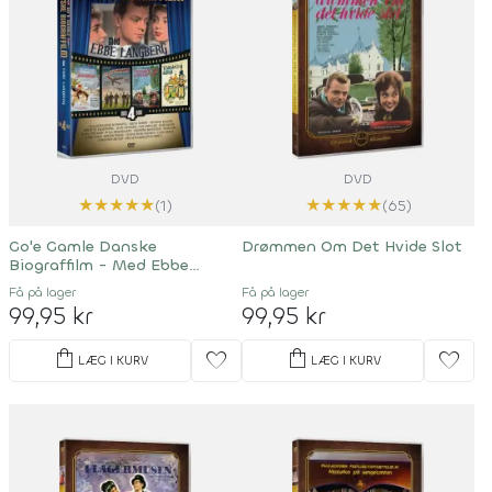
DVD
DVD
★
★
★
★
★
★
★
★
★
★
(1)
(65)
Go'e Gamle Danske
Drømmen Om Det Hvide Slot
Biograffilm - Med Ebbe
Langberg
Få på lager
Få på lager
99,95 kr
99,95 kr
shopping_bag
shopping_bag
favorite
favorite
LÆG I KURV
LÆG I KURV