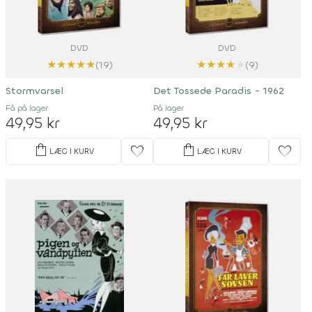
DVD
DVD
★
★
★
★
★
★
★
★
★
★
(19)
(9)
Stormvarsel
Det Tossede Paradis - 1962
Få på lager
På lager
49,95 kr
49,95 kr
shopping_bag
shopping_bag
favorite
favorite
LÆG I KURV
LÆG I KURV