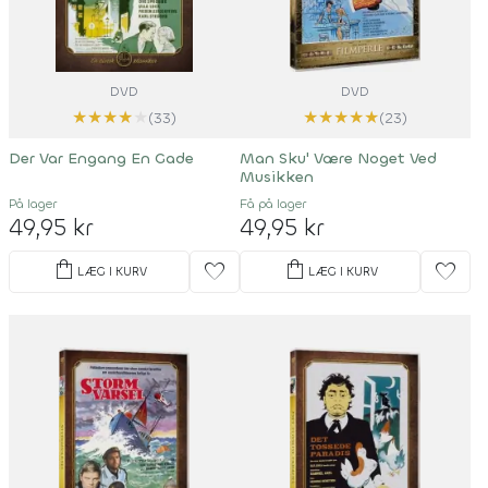
DVD
DVD
★
★
★
★
★
★
★
★
★
★
(33)
(23)
Der Var Engang En Gade
Man Sku' Være Noget Ved
Musikken
På lager
Få på lager
49,95 kr
49,95 kr
shopping_bag
shopping_bag
favorite
favorite
LÆG I KURV
LÆG I KURV