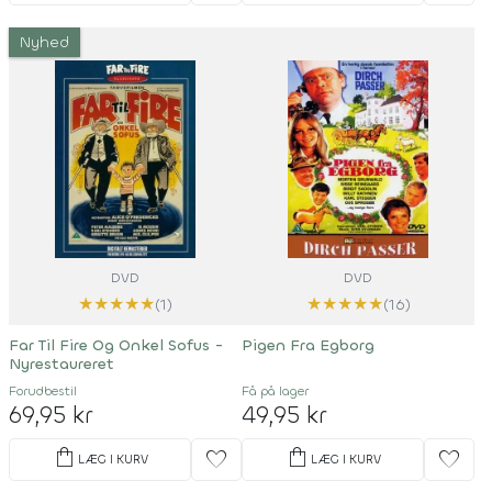
Nyhed
DVD
DVD
★
★
★
★
★
★
★
★
★
★
(1)
(16)
Far Til Fire Og Onkel Sofus -
Pigen Fra Egborg
Nyrestaureret
Forudbestil
Få på lager
69,95 kr
49,95 kr
shopping_bag
shopping_bag
favorite
favorite
LÆG I KURV
LÆG I KURV