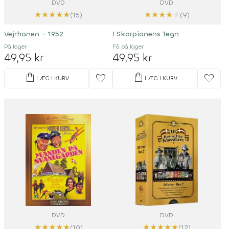
DVD
DVD
★
★
★
★
★
★
★
★
★
★
(15)
(9)
Vejrhanen - 1952
I Skorpionens Tegn
På lager
Få på lager
49,95 kr
49,95 kr
shopping_bag
shopping_bag
favorite
favorite
LÆG I KURV
LÆG I KURV
DVD
DVD
★
★
★
★
★
★
★
★
★
★
(10)
(12)