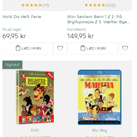
★
★
★
★
★
★
★
★
★
★
(17)
(102)
Hold Da Helt Ferie
Min Søsters Børn 1
//
2: På
Bryllupsrejse
//
3: Vælter Byen
//
4: Når De Er Værst
Få på lager
Forudbestil
69,95 kr
149,95 kr
shopping_bag
shopping_bag
favorite
favorite
LÆG I KURV
LÆG I KURV
Nyhed
DVD
Blu-Ray