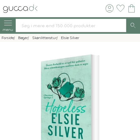
account_circle
favorite
shopping_bag
search
menu
Forside
Bøger
Skønlitteratur
Elsie Silver