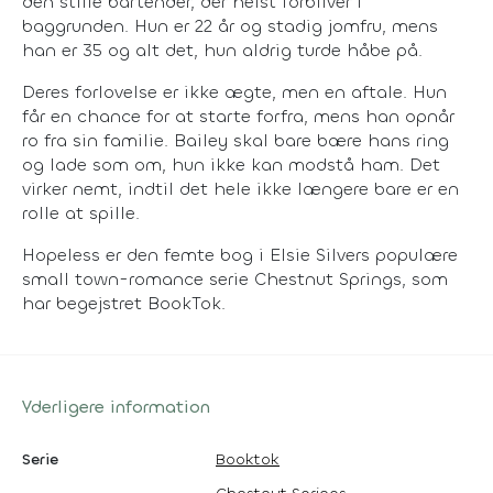
den stille bartender, der helst forbliver i
baggrunden. Hun er 22 år og stadig jomfru, mens
han er 35 og alt det, hun aldrig turde håbe på.
Deres forlovelse er ikke ægte, men en aftale. Hun
får en chance for at starte forfra, mens han opnår
ro fra sin familie. Bailey skal bare bære hans ring
og lade som om, hun ikke kan modstå ham. Det
virker nemt, indtil det hele ikke længere bare er en
rolle at spille.
Hopeless er den femte bog i Elsie Silvers populære
small town-romance serie Chestnut Springs, som
har begejstret BookTok.
Yderligere information
Serie
Booktok