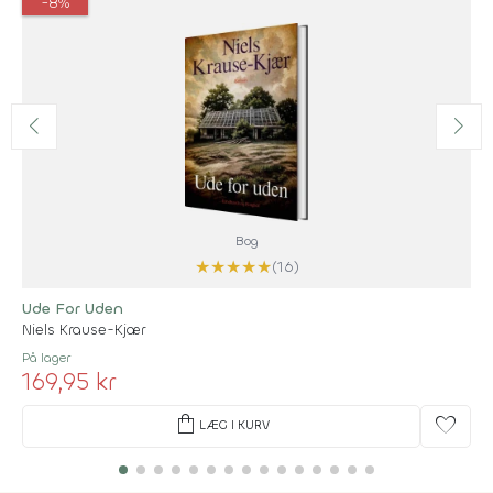
-8%
Bog
★
★
★
★
★
(16)
Ude For Uden
Niels Krause-Kjær
På lager
169,95 kr
shopping_bag
favorite
LÆG I KURV