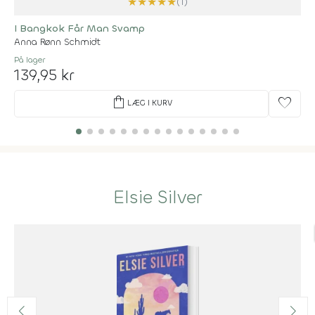
★
★
★
★
★
(1)
I Bangkok Får Man Svamp
Anna Rønn Schmidt
På lager
139,95 kr
shopping_bag
favorite
LÆG I KURV
Elsie Silver