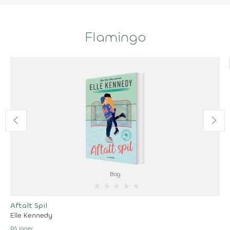
Flamingo
Bog
★
★
★
★
★
Aftalt Spil
Elle Kennedy
På lager