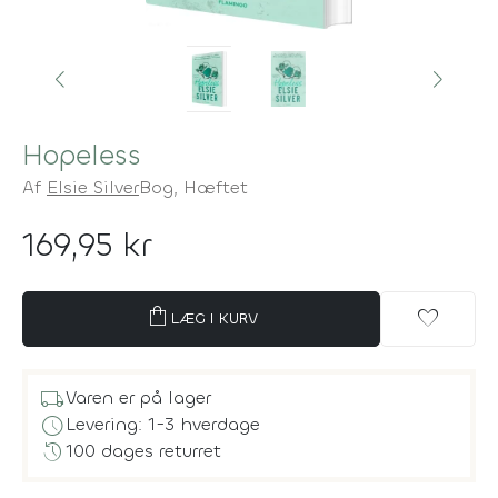
Hopeless
Af
Elsie Silver
Bog,
Hæftet
169,95 kr
shopping_bag
favorite
LÆG I KURV
local_shipping
Varen er på lager
schedule
Levering: 1-3 hverdage
history
100 dages returret