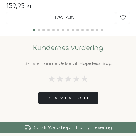
159,95 kr
shopping_bag
favorite
LÆG I KURV
Kundernes vurdering
Skriv en anmeldelse af
Hopeless Bog
★
★
★
★
★
BEDØM PRODUKTET
local_shipping
Dansk Webshop - Hurtig Levering