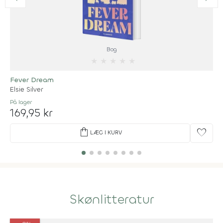
Bog
★
★
★
★
★
Fever Dream
Elsie Silver
På lager
169,95 kr
shopping_bag
favorite
LÆG I KURV
Skønlitteratur