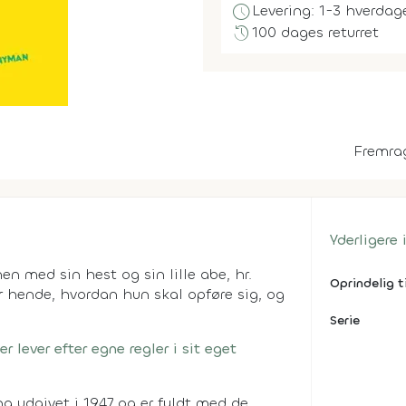
schedule
Levering: 1-3 hverdag
history
100 dages returret
Fremra
Yderligere
n med sin hest og sin lille abe, hr.
Oprindelig t
r hende, hvordan hun skal opføre sig, og
Serie
 lever efter egne regler i sit eget
g udgivet i 1947 og er fyldt med de