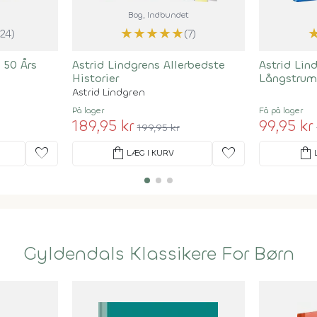
Bog
, Indbundet
★
★
★
★
★
124)
(7)
 50 Års
Astrid Lindgrens Allerbedste
Astrid Lin
Historier
Långstrum
Astrid Lindgren
På lager
Få på lager
189,95 kr
99,95 kr
199,95 kr
favorite
shopping_bag
favorite
shopping_bag
LÆG I KURV
Gyldendals Klassikere For Børn