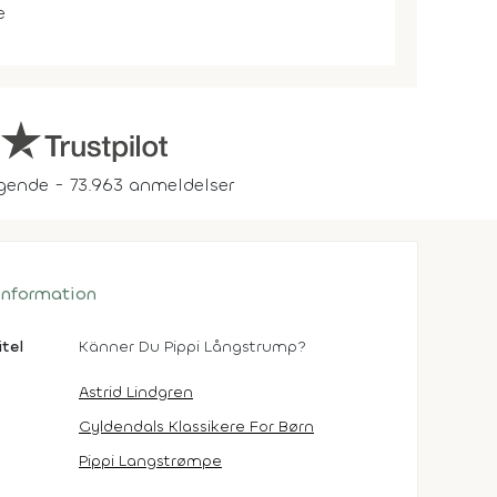
e
gende - 73.963 anmeldelser
 information
itel
Känner Du Pippi Långstrump?
Astrid Lindgren
Gyldendals Klassikere For Børn
Pippi Langstrømpe