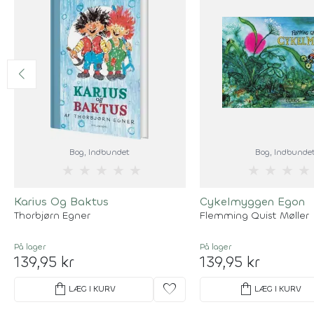
Bog
, Indbundet
Bog
, Indbunde
★
★
★
★
★
★
★
★
★
Karius Og Baktus
Cykelmyggen Egon
Thorbjørn Egner
Flemming Quist Møller
På lager
På lager
139,95 kr
139,95 kr
shopping_bag
favorite
shopping_bag
LÆG I KURV
LÆG I KURV