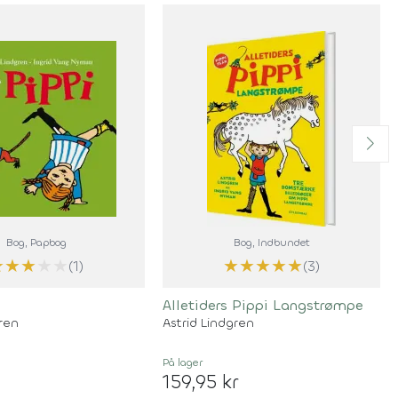
Bog
, Papbog
Bog
, Indbundet
★
★
★
★
★
★
★
★
★
★
(1)
(3)
Alletiders Pippi Langstrømpe
gren
Astrid Lindgren
På lager
159,95 kr