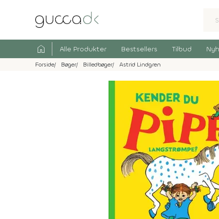
home
Alle Produkter
Bestsellers
Tilbud
Nyh
Forside
Bøger
Billedbøger
Astrid Lindgren