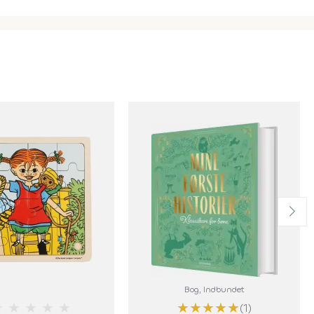
Bog
, Indbundet
★
★
★
★
★
★
★
★
★
★
(1)