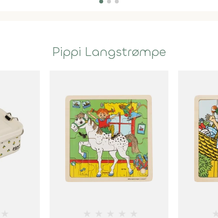
Pippi Langstrømpe
★
★
★
★
★
★