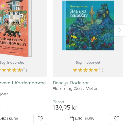
Bog
, Indbundet
Bog
, Indbundet
★
★
★
★
★
★
★
★
★
★
(1)
(1)
øvere I Kardemomme
Bennys Badekar
Flemming Quist Møller
gner
På lager
r
139,95 kr
favorite
shopping_bag
favorite
LÆG I KURV
LÆG I KURV