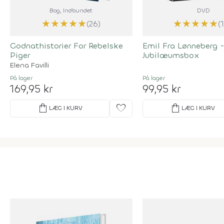
Bog
, Indbundet
DVD
★
★
★
★
★
★
★
★
★
★
(26)
(
Godnathistorier For Rebelske
Emil Fra Lønneberg -
Piger
Jubilæumsbox
Elena Favilli
På lager
På lager
169,95 kr
99,95 kr
shopping_bag
favorite
shopping_bag
LÆG I KURV
LÆG I KURV