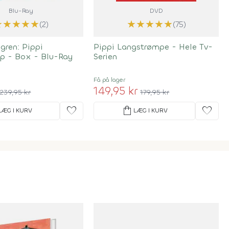
Blu-Ray
DVD
★
★
★
★
★
★
★
★
★
★
(2)
(75)
dgren: Pippi
Pippi Langstrømpe - Hele Tv-
p - Box - Blu-Ray
Serien
Få på lager
149,95 kr
239,95 kr
179,95 kr
favorite
shopping_bag
favorite
LÆG I KURV
LÆG I KURV