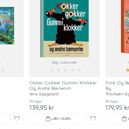
t
Bog
, Indbundet
★
★
★
★
★
★
Okker Gokker Gummi Klokker
Folk Og R
Og Andre Børnerim
By
Jens Sigsgaard
Thorbjørn E
På lager
På lager
139,95 kr
179,95 k
favorite
shopping_bag
favorite
shopping_bag
LÆG I KURV