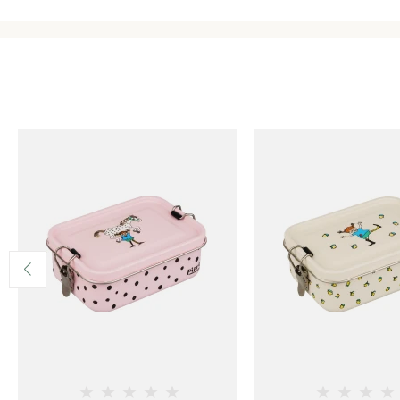
★
★
★
★
★
★
★
★
★