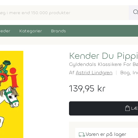
sear
eder
Kategorier
Brands
Kender Du Pipp
Gyldendals Klassikere For B
Af
Astrid Lindgren
Bog,
In
139,95 kr
shopping_bag
LÆ
local_shipping
Varen er på lager