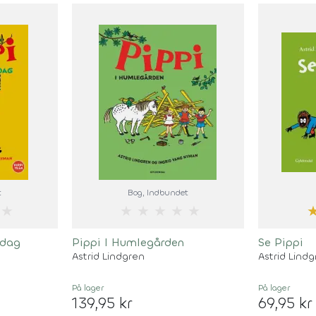
t
Bog
, Indbundet
★
★
★
★
★
★
sdag
Pippi I Humlegården
Se Pippi
Astrid Lindgren
Astrid Lind
På lager
På lager
139,95 kr
69,95 kr