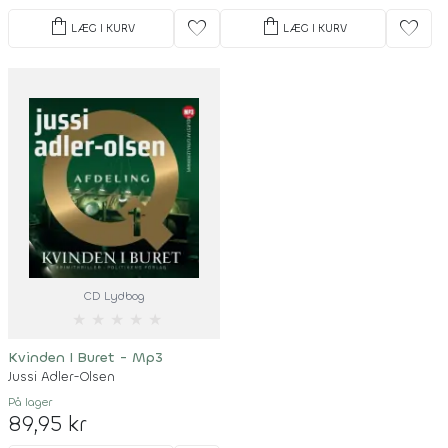
shopping_bag
shopping_bag
favorite
favorite
LÆG I KURV
LÆG I KURV
CD Lydbog
★
★
★
★
★
Kvinden I Buret - Mp3
Jussi Adler-Olsen
På lager
89,95 kr