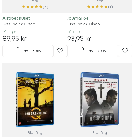
★
★
★
★
★
★
★
★
★
★
(3)
(1)
Alfabethuset
Journal 64
Jussi Adler-Olsen
Jussi Adler-Olsen
På lager
På lager
89,95 kr
93,95 kr
shopping_bag
shopping_bag
favorite
favorite
LÆG I KURV
LÆG I KURV
Blu-Ray
Blu-Ray