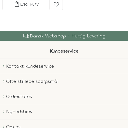
shopping_bag
favorite
LÆG I KURV
shopping_bag
Over 150.000 Produkter
Kundeservice
Kontakt kundeservice
Ofte stillede spørgsmål
Ordrestatus
Nyhedsbrev
Om os