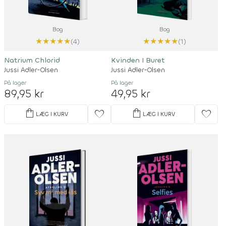
Bog
Bog
★
★
★
★
★
★
★
★
★
★
(4)
(1)
Natrium Chlorid
Kvinden I Buret
Jussi Adler-Olsen
Jussi Adler-Olsen
På lager
På lager
89,95 kr
49,95 kr
shopping_bag
shopping_bag
favorite
favorite
LÆG I KURV
LÆG I KURV