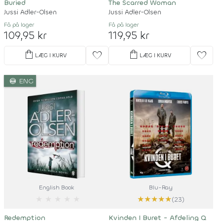
Buried
The Scarred Woman
Jussi Adler-Olsen
Jussi Adler-Olsen
Få på lager
Få på lager
109,95 kr
119,95 kr
shopping_bag
shopping_bag
favorite
favorite
LÆG I KURV
LÆG I KURV
language
ENG
English Book
Blu-Ray
★
★
★
★
★
★
★
★
★
★
(23)
Redemption
Kvinden I Buret - Afdeling Q