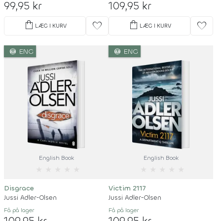
99,95 kr
109,95 kr
shopping_bag
shopping_bag
favorite
favorite
LÆG I KURV
LÆG I KURV
language
language
ENG
ENG
English Book
English Book
★
★
★
★
★
★
★
★
★
★
Disgrace
Victim 2117
Jussi Adler-Olsen
Jussi Adler-Olsen
Få på lager
Få på lager
109,95 kr
109,95 kr