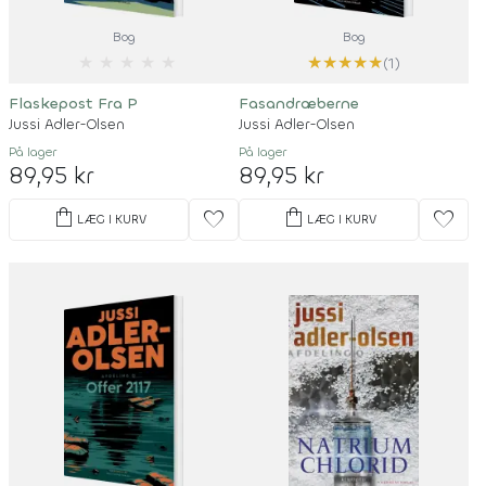
Bog
Bog
★
★
★
★
★
★
★
★
★
★
(1)
Flaskepost Fra P
Fasandræberne
Jussi Adler-Olsen
Jussi Adler-Olsen
På lager
På lager
89,95 kr
89,95 kr
shopping_bag
shopping_bag
favorite
favorite
LÆG I KURV
LÆG I KURV