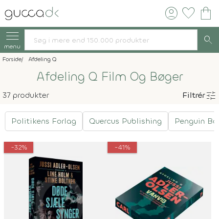
account_circle
favorite
shopping_bag
search
menu
Forside
Afdeling Q
Afdeling Q Film Og Bøger
tune
37 produkter
Filtrér
Politikens Forlag
Quercus Publishing
Penguin Bo
-32%
-41%