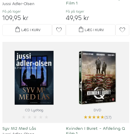
Film 1
Jussi Adler-Olsen
Få på lager
Få på lager
109,95 kr
49,95 kr
shopping_bag
shopping_bag
favorite
favorite
LÆG I KURV
LÆG I KURV
CD Lydbog
DVD
★
★
★
★
★
★
★
★
★
★
(57)
Syv M2 Med Lås
Kvinden I Buret - Afdeling Q
Film 1