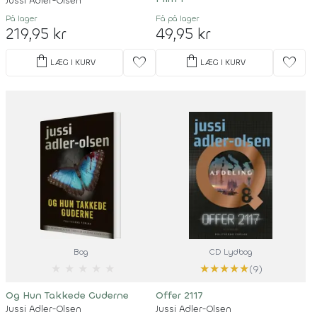
Jussi Adler-Olsen
På lager
Få på lager
219,95 kr
49,95 kr
shopping_bag
shopping_bag
favorite
favorite
LÆG I KURV
LÆG I KURV
Bog
CD Lydbog
★
★
★
★
★
★
★
★
★
★
(9)
Og Hun Takkede Guderne
Offer 2117
Jussi Adler-Olsen
Jussi Adler-Olsen