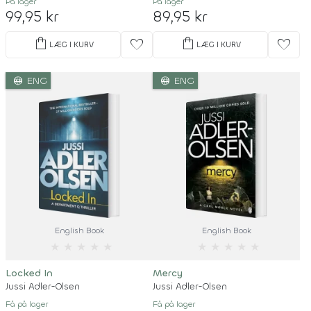
På lager
På lager
99,95 kr
89,95 kr
shopping_bag
shopping_bag
favorite
favorite
LÆG I KURV
LÆG I KURV
language
language
ENG
ENG
English Book
English Book
★
★
★
★
★
★
★
★
★
★
Locked In
Mercy
Jussi Adler-Olsen
Jussi Adler-Olsen
Få på lager
Få på lager