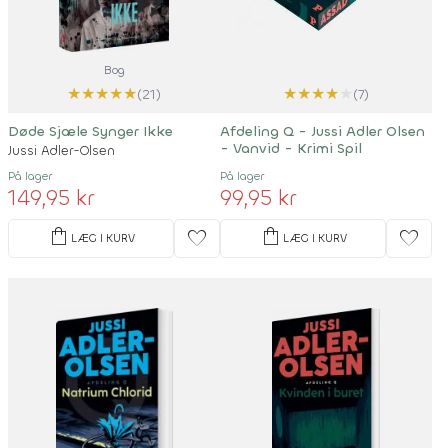
Bog
★
★
★
★
★
★
★
★
★
★
(21)
(7)
Døde Sjæle Synger Ikke
Afdeling Q - Jussi Adler Olsen
- Vanvid - Krimi Spil
Jussi Adler-Olsen
På lager
På lager
149,95 kr
99,95 kr
shopping_bag
shopping_bag
favorite
favorite
LÆG I KURV
LÆG I KURV