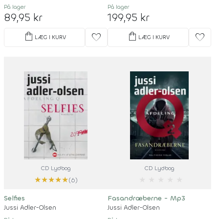
På lager
På lager
89,95 kr
199,95 kr
shopping_bag
shopping_bag
favorite
favorite
LÆG I KURV
LÆG I KURV
CD Lydbog
CD Lydbog
★
★
★
★
★
★
★
★
★
★
(6)
Selfies
Fasandræberne - Mp3
Jussi Adler-Olsen
Jussi Adler-Olsen