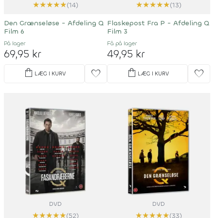
★
★
★
★
★
★
★
★
★
★
(14)
(13)
Den Grænseløse - Afdeling Q
Flaskepost Fra P - Afdeling Q
Film 6
Film 3
På lager
Få på lager
69,95 kr
49,95 kr
shopping_bag
shopping_bag
favorite
favorite
LÆG I KURV
LÆG I KURV
DVD
DVD
★
★
★
★
★
★
★
★
★
★
(52)
(33)