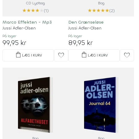
CD Lydbog
Bog
★
★
★
★
★
★
★
★
★
★
(1)
(2)
Marco Effekten - Mp3
Den Grænseløse
Jussi Adler-Olsen
Jussi Adler-Olsen
På lager
På lager
99,95 kr
89,95 kr
shopping_bag
shopping_bag
favorite
favorite
LÆG I KURV
LÆG I KURV
Bog
Bog