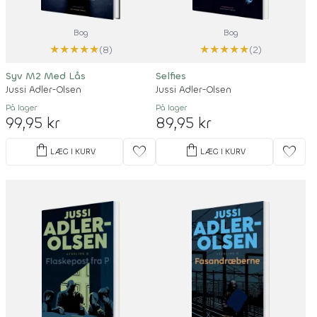
Bog
Bog
★
★
★
★
★
★
★
★
★
★
(8)
(2)
Syv M2 Med Lås
Selfies
Jussi Adler-Olsen
Jussi Adler-Olsen
På lager
På lager
99,95 kr
89,95 kr
shopping_bag
shopping_bag
favorite
favorite
LÆG I KURV
LÆG I KURV