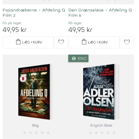
Fasandræberne - Afdeling Q
Den Grænseløse - Afdeling Q
Film 2
Film 6
Få på lager
På lager
49,95 kr
49,95 kr
shopping_bag
shopping_bag
favorite
favorite
LÆG I KURV
LÆG I KURV
language
ENG
Bog
English Book
★
★
★
★
★
★
★
★
★
★