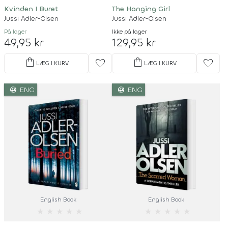
Kvinden I Buret
The Hanging Girl
Jussi Adler-Olsen
Jussi Adler-Olsen
På lager
Ikke på lager
49,95 kr
129,95 kr
shopping_bag
shopping_bag
favorite
favorite
LÆG I KURV
LÆG I KURV
language
language
ENG
ENG
English Book
English Book
★
★
★
★
★
★
★
★
★
★