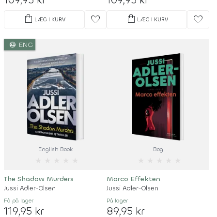
shopping_bag
shopping_bag
favorite
favorite
LÆG I KURV
LÆG I KURV
language
ENG
English Book
Bog
★
★
★
★
★
★
★
★
★
★
The Shadow Murders
Marco Effekten
Jussi Adler-Olsen
Jussi Adler-Olsen
Få på lager
På lager
119,95 kr
89,95 kr