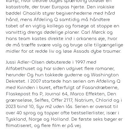
kamp, hvor tredive dages spænding udløser en
katastrofe, der truer Europas hjerte. Den irakiske
bøddel Ghaalib styrer begivenhederne med hård
hånd, mens Afdeling Q samtidig må håndtere
tabet af en vigtig kollega og forsøge at stoppe en
vanvittig drengs dødelige planer. Carl Mørck og
hans team kastes direkte ind i orkanens øje, hvor
de må træffe svære valg og bruge alle tilgængelige
midler for at redde liv og løse Assads dybe traumer.
Jussi Adler-Olsen debuterede i 1997 med
Alfabethuset og har siden udgivet flere romaner,
herunder Og hun takkede guderne og Washington
Dekretet. I 2007 startede han serien om Afdeling Q
med Kvinden i buret, efterfulgt af Fasandræberne,
Flaskepost fra P, Journal 64, Marco Effekten, Den
grænseløse, Selfies, Offer 2117, Natrium, Chlorid og i
2023 bind 10, Syv m2 uden lås. Serien er oversat til
over 40 sprog og topper ofte bestsellerlister, især i
Tyskland, Norge og Holland. De første seks bøger er
filmatiseret, og flere film er på vej.