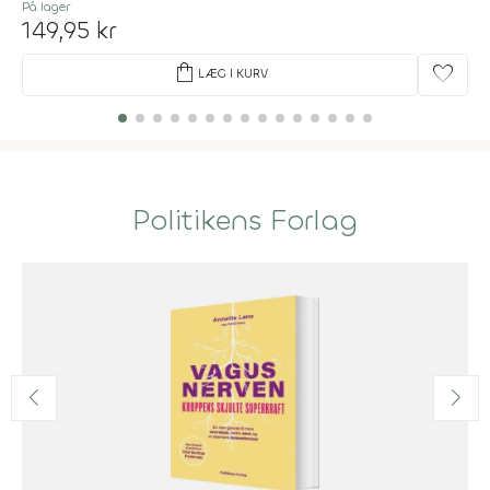
På lager
149,95 kr
shopping_bag
favorite
LÆG I KURV
Politikens Forlag