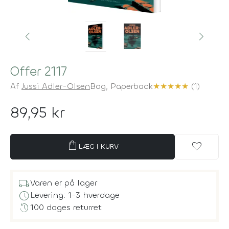
Offer 2117
Af
Jussi Adler-Olsen
Bog,
Paperback
★
★
★
★
★
(1)
89,95 kr
shopping_bag
favorite
LÆG I KURV
local_shipping
Varen er på lager
schedule
Levering: 1-3 hverdage
history
100 dages returret