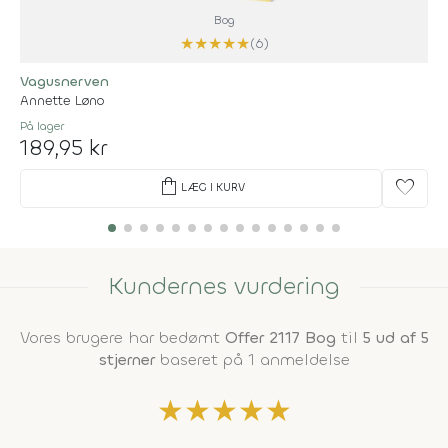
Bog
★
★
★
★
★
(6)
Vagusnerven
Annette Løno
På lager
189,95 kr
shopping_bag
favorite
LÆG I KURV
Kundernes vurdering
Vores brugere har bedømt
Offer 2117 Bog
til
5 ud af 5
stjerner
baseret på 1 anmeldelse
★
★
★
★
★