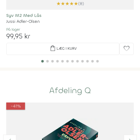
★
★
★
★
★
(8)
Syv M2 Med Lås
Jussi Adler-Olsen
På lager
99,95 kr
shopping_bag
favorite
LÆG I KURV
Afdeling Q
-41%