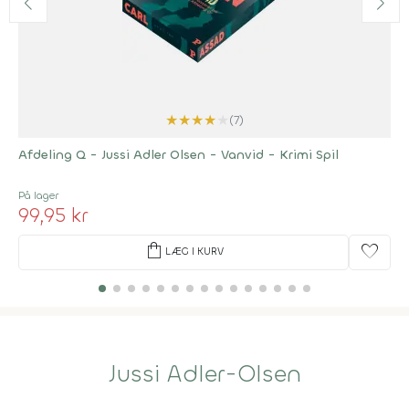
★
★
★
★
★
(7)
Afdeling Q - Jussi Adler Olsen - Vanvid - Krimi Spil
På lager
99,95 kr
shopping_bag
favorite
LÆG I KURV
Jussi Adler-Olsen