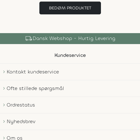
BEDØM PRODUKTET
local_shipping
Dansk Webshop - Hurtig Levering
Kundeservice
Kontakt kundeservice
Ofte stillede spørgsmål
Ordrestatus
Nyhedsbrev
Om os