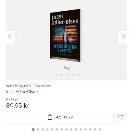
Bog
★
★
★
★
★
Washington Dekretet
Jussi Adler-Olsen
På lager
89,95 kr
shopping_bag
favorite
LÆG I KURV