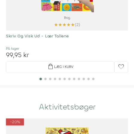
Bog
★
★
★
★
★
(2)
Skriv Og Visk Ud - Lær Tallene
På lager
99,95 kr
shopping_bag
favorite
LÆG I KURV
Aktivitetsbøger
-20%