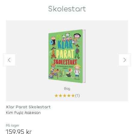
Skolestart
Bog
★
★
★
★
★
(1)
Klar Parat Skolestart
Kim Fupz Aakeson
På lager
159,95 kr