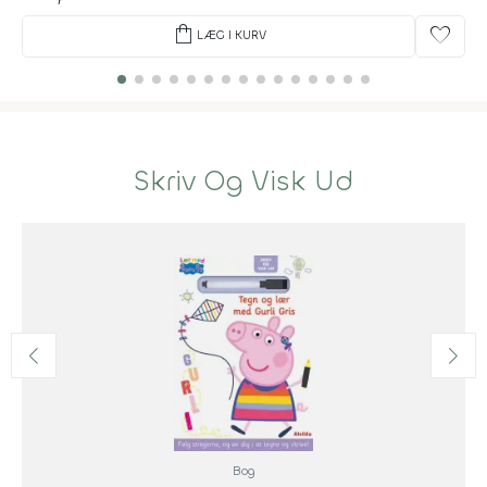
shopping_bag
favorite
LÆG I KURV
Skriv Og Visk Ud
Bog