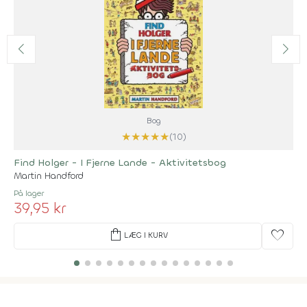
Bog
★
★
★
★
★
(10)
Find Holger - I Fjerne Lande - Aktivitetsbog
Martin Handford
På lager
39,95 kr
shopping_bag
favorite
LÆG I KURV