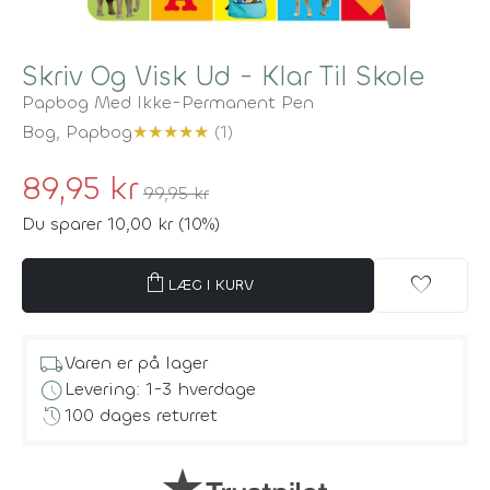
Skriv Og Visk Ud - Klar Til Skole
Papbog Med Ikke-Permanent Pen
Bog,
Papbog
★
★
★
★
★
(1)
89,95 kr
99,95 kr
Du sparer 10,00 kr (10%)
shopping_bag
favorite
LÆG I KURV
local_shipping
Varen er på lager
schedule
Levering: 1-3 hverdage
history
100 dages returret