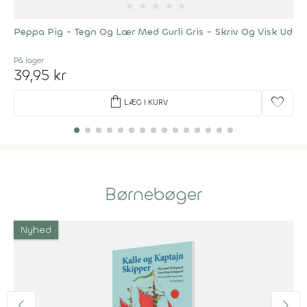
★
★
★
★
★
Peppa Pig - Tegn Og Lær Med Gurli Gris - Skriv Og Visk Ud
På lager
39,95 kr
shopping_bag
favorite
LÆG I KURV
Børnebøger
Nyhed