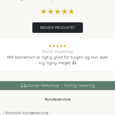
★
★
★
★
★
BEDØM PRODUKTET
★
★
★
★
★
Konni Haastrup
Mit barnebarn er rigtig glad for bogen og hun øver
sig rigtig meget 👍
local_shipping
Dansk Webshop - Hurtig Levering
Kundeservice
Kontakt kundeservice