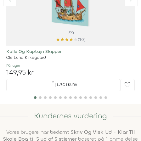
Bog
★
★
★
★
★
(10)
Kalle Og Kaptajn Skipper
Ole Lund Kirkegaard
På lager
149,95 kr
shopping_bag
favorite
LÆG I KURV
Kundernes vurdering
Vores brugere har bedømt
Skriv Og Visk Ud - Klar Til
Skole Bog
til
5 ud af 5 stjerner
baseret på 1 anmeldelse