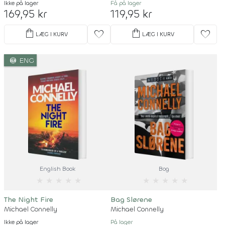
Ikke på lager
Få på lager
169,95 kr
119,95 kr
shopping_bag
shopping_bag
favorite
favorite
LÆG I KURV
LÆG I KURV
language
ENG
English Book
Bog
★
★
★
★
★
★
★
★
★
★
The Night Fire
Bag Slørene
Michael Connelly
Michael Connelly
Ikke på lager
På lager