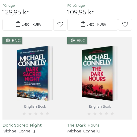
På lager
Få på lager
129,95 kr
109,95 kr
shopping_bag
shopping_bag
favorite
favorite
LÆG I KURV
LÆG I KURV
language
language
ENG
ENG
English Book
English Book
★
★
★
★
★
★
★
★
★
★
Dark Sacred Night
The Dark Hours
Michael Connelly
Michael Connelly