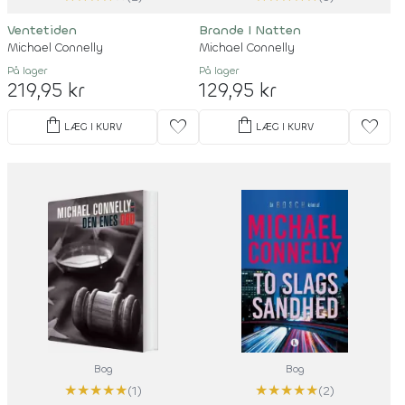
Ventetiden
Brande I Natten
Michael Connelly
Michael Connelly
På lager
På lager
219,95 kr
129,95 kr
shopping_bag
shopping_bag
favorite
favorite
LÆG I KURV
LÆG I KURV
Bog
Bog
★
★
★
★
★
★
★
★
★
★
(1)
(2)