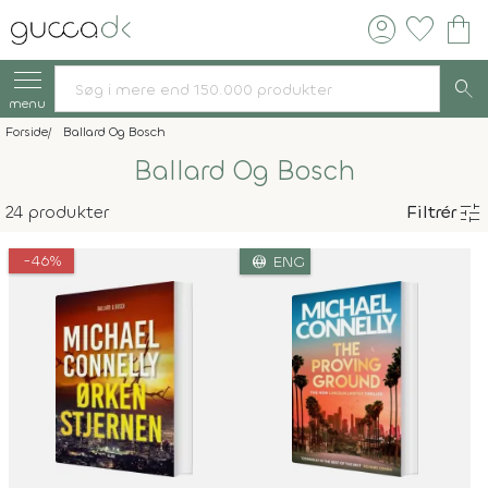
account_circle
favorite
shopping_bag
search
menu
Forside
Ballard Og Bosch
Ballard Og Bosch
tune
24 produkter
Filtrér
-46%
language
ENG