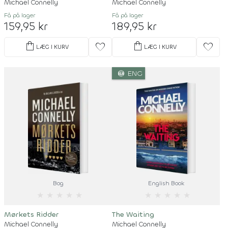
Michael Connelly
Michael Connelly
Få på lager
Få på lager
159,95 kr
189,95 kr
shopping_bag
shopping_bag
favorite
favorite
LÆG I KURV
LÆG I KURV
language
ENG
Bog
English Book
★
★
★
★
★
★
★
★
★
★
Mørkets Ridder
The Waiting
Michael Connelly
Michael Connelly