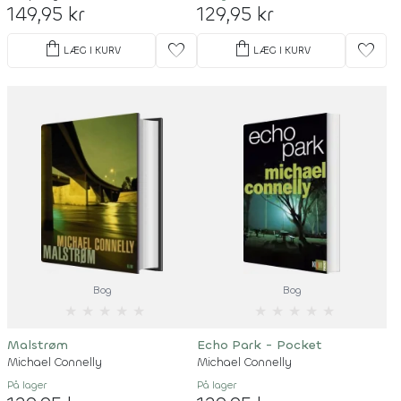
149,95 kr
129,95 kr
shopping_bag
shopping_bag
favorite
favorite
LÆG I KURV
LÆG I KURV
Bog
Bog
★
★
★
★
★
★
★
★
★
★
Malstrøm
Echo Park - Pocket
Michael Connelly
Michael Connelly
På lager
På lager