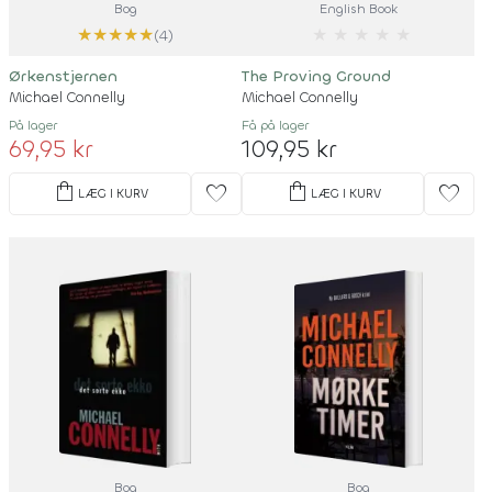
Bog
English Book
★
★
★
★
★
★
★
★
★
★
(4)
Ørkenstjernen
The Proving Ground
Michael Connelly
Michael Connelly
På lager
Få på lager
69,95 kr
109,95 kr
shopping_bag
shopping_bag
favorite
favorite
LÆG I KURV
LÆG I KURV
Bog
Bog