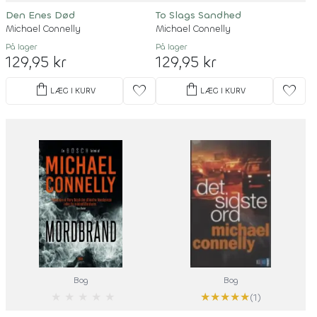
Den Enes Død
To Slags Sandhed
Michael Connelly
Michael Connelly
På lager
På lager
129,95 kr
129,95 kr
shopping_bag
shopping_bag
favorite
favorite
LÆG I KURV
LÆG I KURV
Bog
Bog
★
★
★
★
★
★
★
★
★
★
(1)