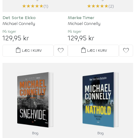
★
★
★
★
★
★
★
★
★
★
(1)
(2)
Det Sorte Ekko
Mørke Timer
Michael Connelly
Michael Connelly
På lager
På lager
129,95 kr
129,95 kr
shopping_bag
shopping_bag
favorite
favorite
LÆG I KURV
LÆG I KURV
Bog
Bog