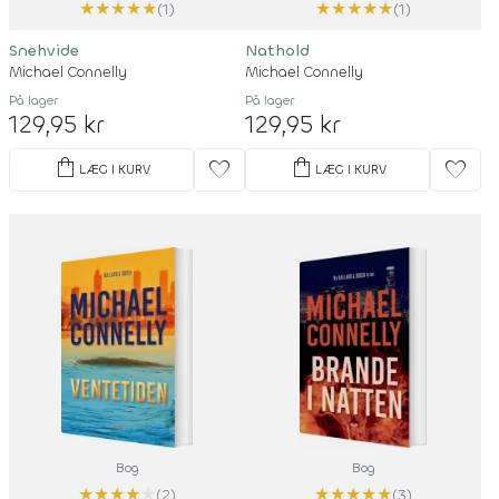
★
★
★
★
★
★
★
★
★
★
(1)
(1)
Snehvide
Nathold
Michael Connelly
Michael Connelly
På lager
På lager
129,95 kr
129,95 kr
shopping_bag
shopping_bag
favorite
favorite
LÆG I KURV
LÆG I KURV
Bog
Bog
★
★
★
★
★
★
★
★
★
★
(2)
(3)