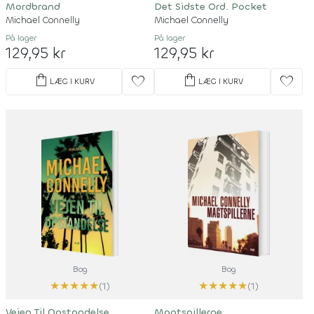
Mordbrand
Det Sidste Ord. Pocket
Michael Connelly
Michael Connelly
På lager
På lager
129,95 kr
129,95 kr
shopping_bag
shopping_bag
favorite
favorite
LÆG I KURV
LÆG I KURV
Bog
Bog
★
★
★
★
★
★
★
★
★
★
(1)
(1)
Vejen Til Opstandelse
Magtspillerne