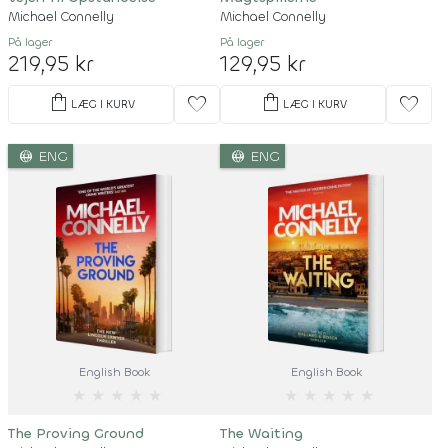
Michael Connelly
Michael Connelly
På lager
På lager
219,95 kr
129,95 kr
shopping_bag
shopping_bag
favorite
favorite
LÆG I KURV
LÆG I KURV
language
language
ENG
ENG
English Book
English Book
★
★
★
★
★
★
★
★
★
★
The Proving Ground
The Waiting