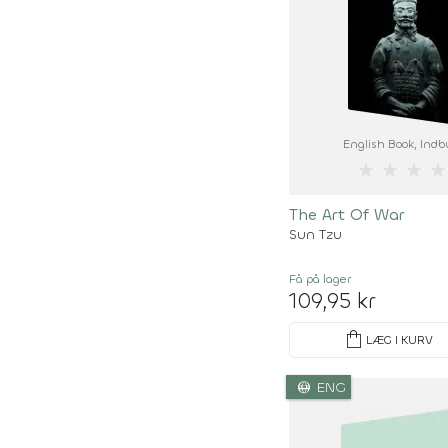
English Book
, Ind
★
★
★
★
The Art Of War
Sun Tzu
Få på lager
109,95 kr
shopping_bag
LÆG I KURV
language
ENG