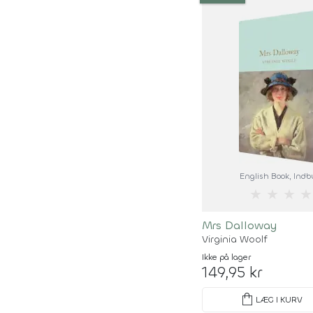
English Book
, Ind
★
★
★
★
Mrs Dalloway
Virginia Woolf
Ikke på lager
149,95 kr
shopping_bag
LÆG I KURV