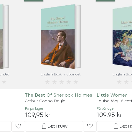
bundet
English Book
, Indbundet
English Boo
★
★
★
★
★
★
★
★
The Best Of Sherlock Holmes
Little Women
Arthur Conan Doyle
Louisa May Alcot
Få på lager
Få på lager
109,95 kr
109,95 kr
favorite
shopping_bag
favorite
shopping_bag
LÆG I KURV
LÆG I 