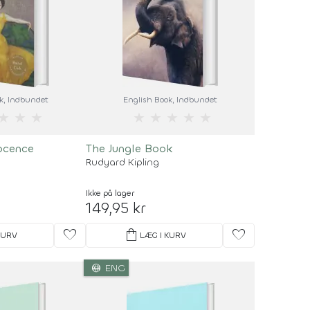
k
, Indbundet
English Book
, Indbundet
★
★
★
★
★
★
★
★
ocence
The Jungle Book
Rudyard Kipling
Ikke på lager
149,95 kr
favorite
shopping_bag
favorite
KURV
LÆG I KURV
language
ENG