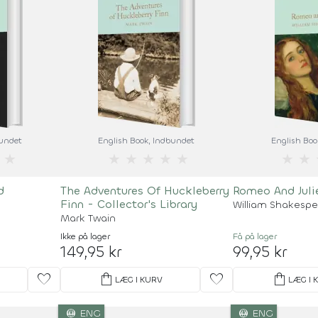
bundet
English Book
, Indbundet
English Boo
★
★
★
★
★
★
★
★
d
The Adventures Of Huckleberry
Romeo And Juli
Finn - Collector's Library
William Shakesp
Mark Twain
Ikke på lager
Få på lager
149,95 kr
99,95 kr
favorite
shopping_bag
favorite
shopping_bag
LÆG I KURV
LÆG I 
language
language
ENG
ENG