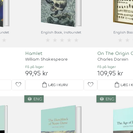
bundet
English Book
, Indbundet
English Boo
★
★
★
★
★
★
★
★
Hamlet
On The Origin 
William Shakespeare
Charles Darwin
Få på lager
Få på lager
99,95 kr
109,95 kr
favorite
shopping_bag
favorite
shopping_bag
LÆG I KURV
LÆG I 
language
language
ENG
ENG