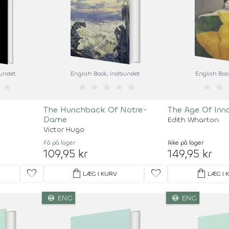
bundet
English Book
, Indbundet
English Boo
★
★
★
★
★
★
★
★
The Hunchback Of Notre-
The Age Of Inn
Dame
Edith Wharton
Victor Hugo
Få på lager
Ikke på lager
109,95 kr
149,95 kr
favorite
shopping_bag
favorite
shopping_bag
LÆG I KURV
LÆG I 
language
language
ENG
ENG