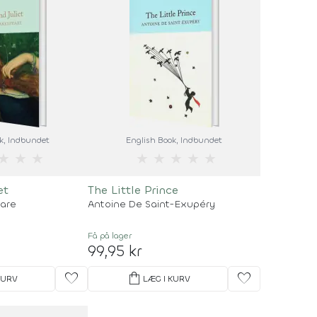
k
, Indbundet
English Book
, Indbundet
★
★
★
★
★
★
★
★
et
The Little Prince
eare
Antoine De Saint-Exupéry
Få på lager
99,95 kr
favorite
shopping_bag
favorite
KURV
LÆG I KURV