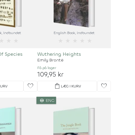
k
, Indbundet
English Book
, Indbundet
★
★
★
★
★
★
★
★
Of Species
Wuthering Heights
Emily Brontë
Få på lager
109,95 kr
favorite
shopping_bag
favorite
KURV
LÆG I KURV
language
ENG