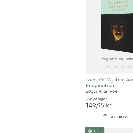
English Book
, Ind
★
★
★
★
Tales Of Mystery An
Imagination
Edgar Allan Poe
Ikke på lager
149,95 kr
shopping_bag
LÆG I KURV
language
ENG