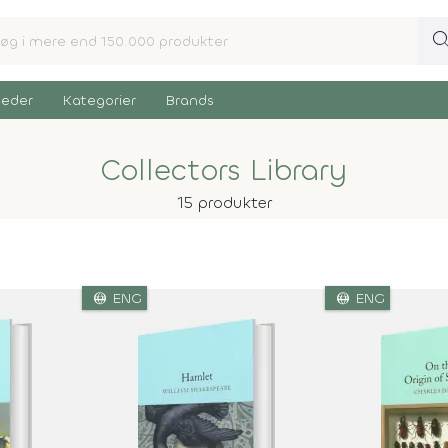
sear
eder
Kategorier
Brands
Collectors Library
15 produkter
language
language
ENG
ENG