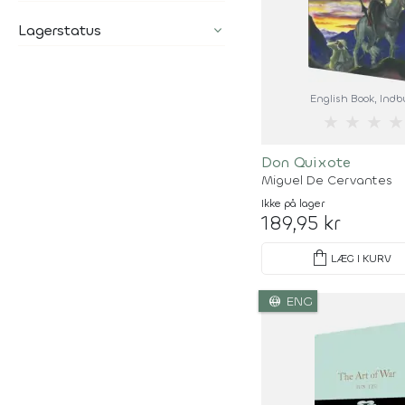
Lagerstatus
English Book
, Ind
★
★
★
★
Don Quixote
Miguel De Cervantes
Ikke på lager
189,95 kr
shopping_bag
LÆG I KURV
language
ENG