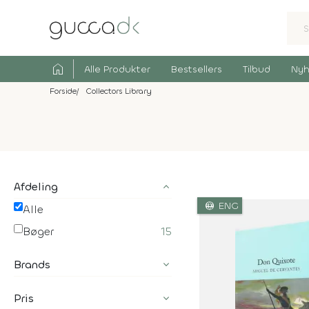
home
Alle Produkter
Bestsellers
Tilbud
Nyh
Forside
Collectors Library
Afdeling
language
ENG
Alle
Bøger
15
Brands
Pris