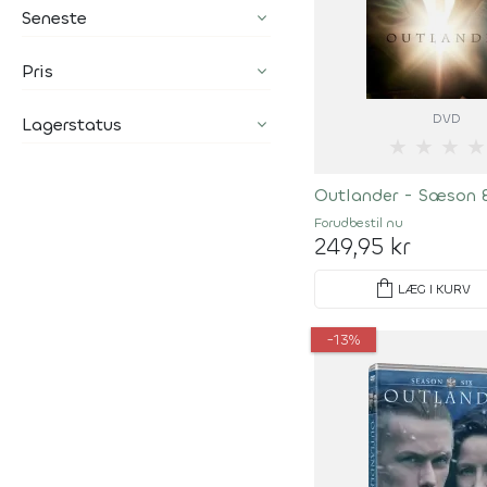
Seneste
Pris
DVD
Lagerstatus
★
★
★
★
Outlander - Sæson 
Forudbestil
nu
249,95 kr
shopping_bag
LÆG I KURV
-13%