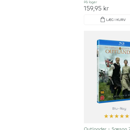
På lager
159,95 kr
shopping_bag
LÆG I KURV
Blu-Ray
★
★
★
★
★
Outlander - Sæson 