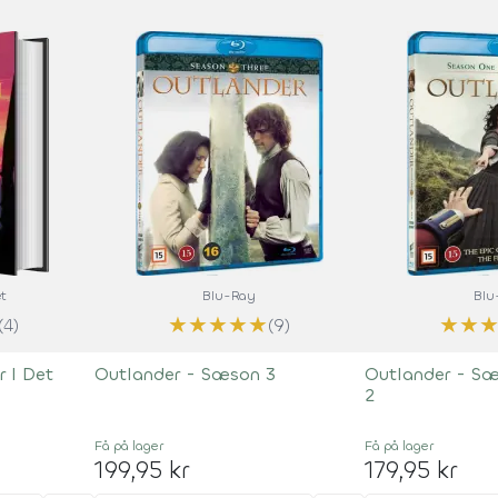
t
Blu-Ray
Blu
★
★
★
★
★
★
★
(4)
(9)
 I Det
Outlander - Sæson 3
Outlander - Sæ
2
Få på lager
Få på lager
199,95 kr
179,95 kr