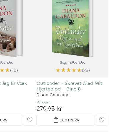
ndbundet
Bog
, Indbundet
★
★
★
★
★
★
★
(10)
(25)
At Jeg Er Væk
Outlander - Skrevet Med Mit
Hjerteblod - Bind 8
Diana Gabaldon
På lager
279,95 kr
favorite
shopping_bag
favorite
KURV
LÆG I KURV