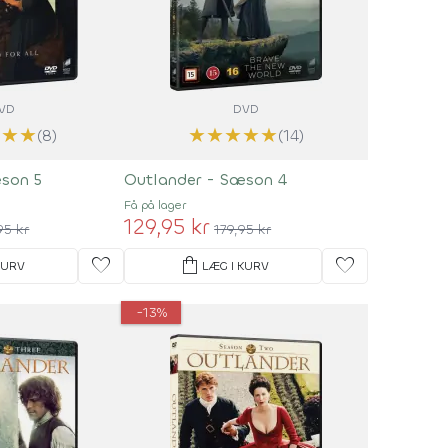
VD
DVD
★
★
★
★
★
★
★
★
(8)
(14)
son 5
Outlander - Sæson 4
Få på lager
129,95 kr
95 kr
179,95 kr
favorite
shopping_bag
favorite
KURV
LÆG I KURV
-13%