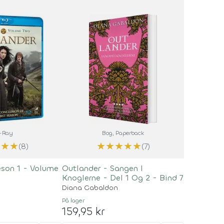
-Ray
Bog
, Paperback
★
★
★
★
★
★
★
★
(8)
(7)
son 1 - Volume
Outlander - Sangen I
Knoglerne - Del 1 Og 2 - Bind 7
Diana Gabaldon
På lager
159,95 kr