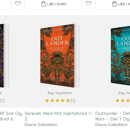
favorite
shopping_bag
favorite
shopping_bag
LÆG I KURV
LÆG I 
k
Bog
, Paperback
Bog
, P
★
★
★
★
★
★
★
(1)
(1)
 Af Sne Og
Skrevet Med Mit Hjerteblod 1-
Outlander - D
Bind 6
2
Kors - Del 1 Og
Diana Gabaldon
Diana Gabaldon