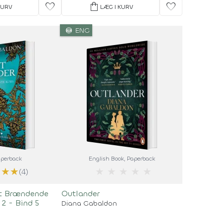
favorite
shopping_bag
favorite
KURV
LÆG I KURV
language
ENG
aperback
English Book
, Paperback
★
★
★
★
★
★
★
★
(4)
et Brændende
Outlander
 2 - Bind 5
Diana Gabaldon