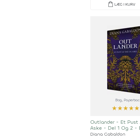
shopping_bag
LÆG I KURV
Bog
, Paperbac
★
★
★
★
★
Outlander - Et Pust
Aske - Del 1 Og 2 - 
Diana Gabaldon