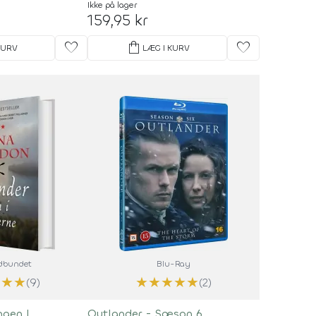
Ikke på lager
159,95 kr
favorite
shopping_bag
favorite
KURV
LÆG I KURV
ndbundet
Blu-Ray
★
★
★
★
★
★
★
★
(9)
(2)
ngen I
Outlander - Sæson 6