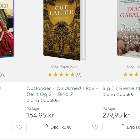
Bog
, Paperback
Bog
, I
★
★
★
★
★
★
★
★
(6)
(9)
2
Outlander - Guldsmed I Rav -
Sig Til Bierne 
Del 1 Og 2 - Bind 2
Diana Gabaldon
Diana Gabaldon
På lager
På lager
164,95 kr
279,95 kr
favorite
shopping_bag
favorite
shopping_bag
LÆG I KURV
LÆG I 