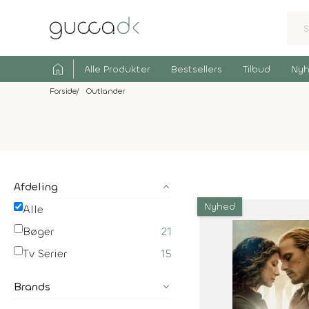
home
Alle Produkter
Bestsellers
Tilbud
Nyh
Forside
Outlander
Afdeling
Nyhed
Alle
Bøger
21
Tv Serier
15
Brands