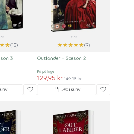
VD
DVD
★
★
★
★
★
★
★
(15)
(9)
æson 3
Outlander - Sæson 2
Få på lager
129,95 kr
149,95 kr
favorite
shopping_bag
favorite
KURV
LÆG I KURV