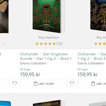
Bog
, Paperback
Bog
, P
★
★
★
★
★
★
★
★
(10)
8
Outlander - Den Engelske
Outlander - De
Kvinde - Del 1 Og 2 - Bind 1
1 Og 2 - Bind 3
Diana Gabaldon
Diana Gabaldon
På lager
På lager
159,95 kr
159,95 kr
favorite
shopping_bag
favorite
shopping_bag
LÆG I KURV
LÆG I 