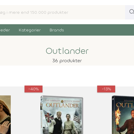
sear
eder
Kategorier
Brands
Outlander
36 produkter
-40%
-13%