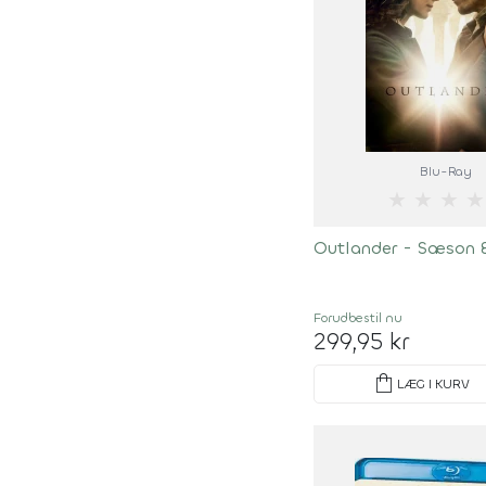
Blu-Ray
★
★
★
★
Outlander - Sæson 
Forudbestil
nu
299,95 kr
shopping_bag
LÆG I KURV