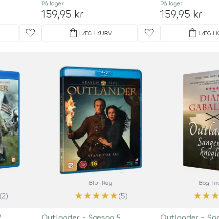
På lager
På lager
159,95 kr
159,95 kr
favorite
shopping_bag
favorite
shopping_bag
LÆG I KURV
LÆG I 
Blu-Ray
Bog
, I
★
★
★
★
★
★
★
(2)
(5)
7
Outlander - Sæson 5
Outlander - Sa