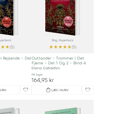
aperback
Bog
, Paperback
★
★
★
★
★
★
★
★
(5)
(5)
n Rejsende - Del
Outlander - Trommer I Det
Fjerne - Del 1 Og 2 - Bind 4
Diana Gabaldon
På lager
164,95 kr
favorite
shopping_bag
favorite
KURV
LÆG I KURV