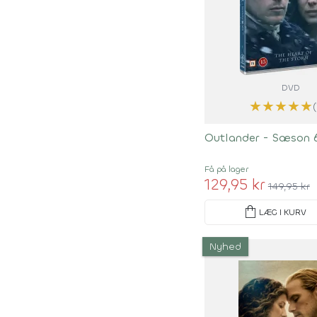
DVD
★
★
★
★
★
Outlander - Sæson 
Få på lager
129,95 kr
149,95 kr
shopping_bag
LÆG I KURV
Nyhed