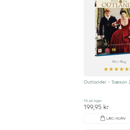
Blu-Ray
★
★
★
★
★
Outlander - Sæson 
Få på lager
199,95 kr
shopping_bag
LÆG I KURV