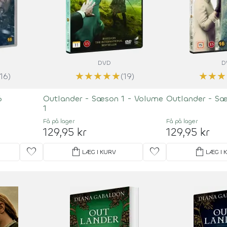
DVD
D
★
★
★
★
★
★
★
★
(16)
(19)
6
Outlander - Sæson 1 - Volume
Outlander - S
1
Få på lager
Få på lager
129,95 kr
129,95 kr
favorite
shopping_bag
favorite
shopping_bag
LÆG I KURV
LÆG I 