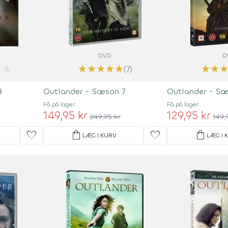
DVD
D
★
★
★
★
★
★
★
★
(7)
8
Outlander - Sæson 7
Outlander - Sæ
Få på lager
Få på lager
149,95 kr
129,95 kr
249,95 kr
149,
favorite
shopping_bag
favorite
shopping_bag
LÆG I KURV
LÆG I 