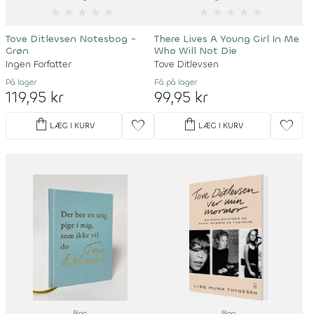
★
★
★
★
★
★
★
★
★
★
Tove Ditlevsen Notesbog -
There Lives A Young Girl In Me
Grøn
Who Will Not Die
Ingen Forfatter
Tove Ditlevsen
På lager
Få på lager
119,95 kr
99,95 kr
shopping_bag
shopping_bag
favorite
favorite
LÆG I KURV
LÆG I KURV
Bog
Bog