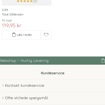
★
★
★
★
★
(2)
Gift
Tove Ditlevsen
På lager
119,95 kr
shopping_bag
favorite
LÆG I KURV
shopping_bag
Over 150.000 Produkter
Kundeservice
Kontakt kundeservice
Ofte stillede spørgsmål