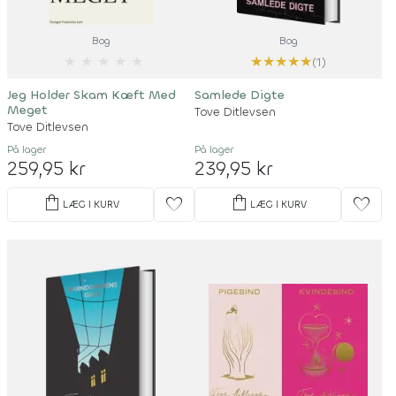
Bog
Bog
★
★
★
★
★
★
★
★
★
★
(1)
Jeg Holder Skam Kæft Med
Samlede Digte
Meget
Tove Ditlevsen
Tove Ditlevsen
På lager
På lager
259,95 kr
239,95 kr
shopping_bag
shopping_bag
favorite
favorite
LÆG I KURV
LÆG I KURV