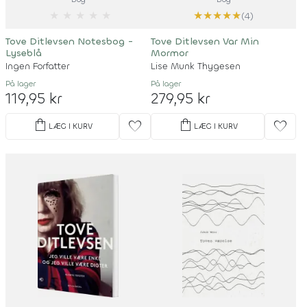
★
★
★
★
★
★
★
★
★
★
(4)
Tove Ditlevsen Notesbog -
Tove Ditlevsen Var Min
Lyseblå
Mormor
Ingen Forfatter
Lise Munk Thygesen
På lager
På lager
119,95 kr
279,95 kr
shopping_bag
shopping_bag
favorite
favorite
LÆG I KURV
LÆG I KURV