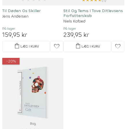
(1)
Til Døden Os Skiller
Stil Og Tema I Tove Ditlevsens
Forfatterskab
Jens Andersen
Niels Kofoed
På lager
På lager
159,95 kr
239,95 kr
shopping_bag
shopping_bag
favorite
favorite
LÆG I KURV
LÆG I KURV
-20%
Bog