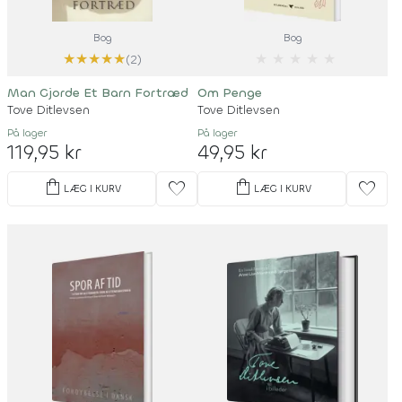
Bog
Bog
★
★
★
★
★
★
★
★
★
★
(2)
Man Gjorde Et Barn Fortræd
Om Penge
Tove Ditlevsen
Tove Ditlevsen
På lager
På lager
119,95 kr
49,95 kr
shopping_bag
shopping_bag
favorite
favorite
LÆG I KURV
LÆG I KURV