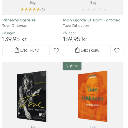
Bog
Bog
★
★
★
★
★
★
★
★
★
★
(1)
Vilhelms Værelse
Man Gjorde Et Barn Fortræd
Tove Ditlevsen
Tove Ditlevsen
På lager
På lager
139,95 kr
159,95 kr
shopping_bag
shopping_bag
favorite
favorite
LÆG I KURV
LÆG I KURV
Nyhed
Bog
Bog