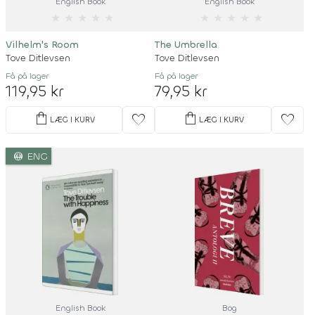
English Book
English Book
★
★
★
★
★
★
★
★
★
★
Vilhelm's Room
The Umbrella
Tove Ditlevsen
Tove Ditlevsen
Få på lager
Få på lager
119,95 kr
79,95 kr
shopping_bag
shopping_bag
favorite
favorite
LÆG I KURV
LÆG I KURV
language
ENG
English Book
Bog