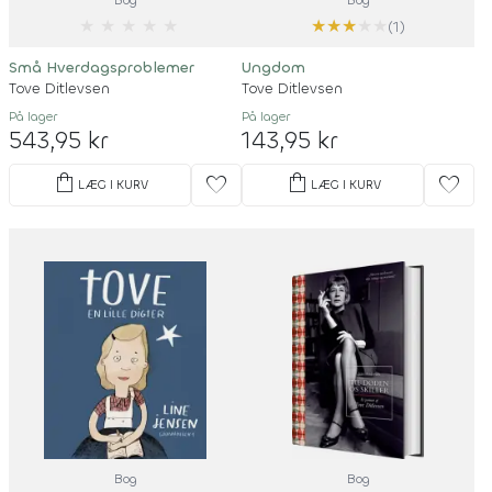
Bog
Bog
★
★
★
★
★
★
★
★
★
★
(1)
Små Hverdagsproblemer
Ungdom
Tove Ditlevsen
Tove Ditlevsen
På lager
På lager
543,95 kr
143,95 kr
shopping_bag
shopping_bag
favorite
favorite
LÆG I KURV
LÆG I KURV
Bog
Bog