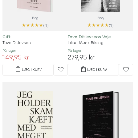
Bog
Bog
★
★
★
★
★
★
★
★
★
★
(4)
(1)
Gift
Tove Ditlevsens Veje
Tove Ditlevsen
Lilian Munk Rösing
På lager
På lager
149,95 kr
279,95 kr
shopping_bag
shopping_bag
favorite
favorite
LÆG I KURV
LÆG I KURV