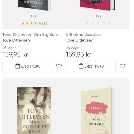
Bog
Bog
★
★
★
★
★
★
★
★
★
★
(3)
Tove Ditlevsen Om Sig Selv
Vilhelms Værelse
Tove Ditlevsen
Tove Ditlevsen
På lager
På lager
159,95 kr
159,95 kr
shopping_bag
shopping_bag
favorite
favorite
LÆG I KURV
LÆG I KURV