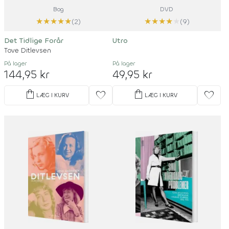
Bog
DVD
★
★
★
★
★
★
★
★
★
★
(2)
(9)
Det Tidlige Forår
Utro
Tove Ditlevsen
På lager
På lager
144,95 kr
49,95 kr
shopping_bag
shopping_bag
favorite
favorite
LÆG I KURV
LÆG I KURV