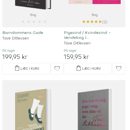
Bog
Bog
★
★
★
★
★
★
★
★
★
★
(2)
Barndommens Gade
Pigesind / Kvindesind -
Vendebog I
Tove Ditlevsen
Lærredsindbinding
Tove Ditlevsen
På lager
På lager
199,95 kr
159,95 kr
shopping_bag
shopping_bag
favorite
favorite
LÆG I KURV
LÆG I KURV