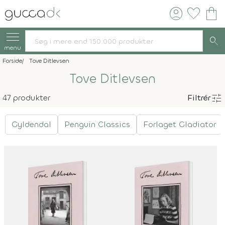
account_circle
favorite
shopping_bag
search
menu
Forside
Tove Ditlevsen
Tove Ditlevsen
tune
47 produkter
Filtrér
Gyldendal
Penguin Classics
Forlaget Gladiator