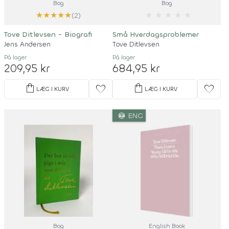
Bog
Bog
★
★
★
★
★
★
★
★
★
★
(2)
Tove Ditlevsen - Biografi
Små Hverdagsproblemer
Jens Andersen
Tove Ditlevsen
På lager
På lager
209,95 kr
684,95 kr
shopping_bag
shopping_bag
favorite
favorite
LÆG I KURV
LÆG I KURV
language
ENG
Bog
English Book