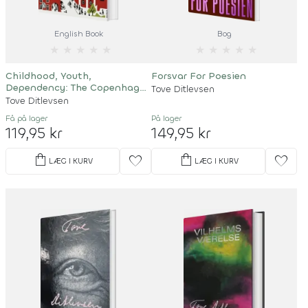
English Book
Bog
★
★
★
★
★
★
★
★
★
★
Childhood, Youth,
Forsvar For Poesien
Dependency: The Copenhagen
Tove Ditlevsen
Trilogy
Tove Ditlevsen
Få på lager
På lager
119,95 kr
149,95 kr
shopping_bag
shopping_bag
favorite
favorite
LÆG I KURV
LÆG I KURV