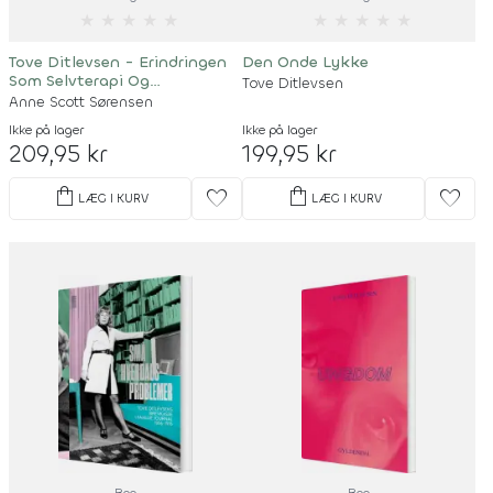
★
★
★
★
★
★
★
★
★
★
Tove Ditlevsen - Erindringen
Den Onde Lykke
Som Selvterapi Og
Tove Ditlevsen
Udtryksform
Anne Scott Sørensen
Ikke på lager
Ikke på lager
209,95 kr
199,95 kr
shopping_bag
shopping_bag
favorite
favorite
LÆG I KURV
LÆG I KURV