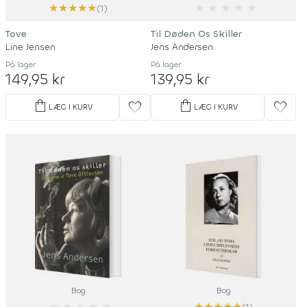
★
★
★
★
★
★
★
★
★
★
(1)
Tove
Til Døden Os Skiller
Line Jensen
Jens Andersen
På lager
På lager
149,95 kr
139,95 kr
shopping_bag
shopping_bag
favorite
favorite
LÆG I KURV
LÆG I KURV
Bog
Bog
★
★
★
★
★
★
★
★
★
★