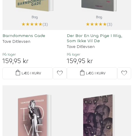
Bog
Bog
★
★
★
★
★
★
★
★
★
★
(3)
(3)
Barndommens Gade
Der Bor En Ung Pige I Mig,
Som Ikke Vil Dø
Tove Ditlevsen
Tove Ditlevsen
På lager
På lager
159,95 kr
159,95 kr
shopping_bag
shopping_bag
favorite
favorite
LÆG I KURV
LÆG I KURV