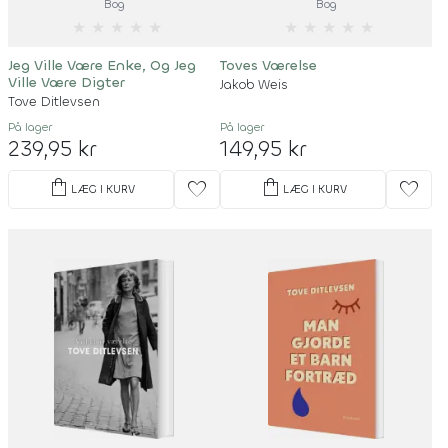
Bog
Bog
★
★
★
★
★
★
★
★
★
★
Jeg Ville Være Enke, Og Jeg
Toves Værelse
Ville Være Digter
Jakob Weis
Tove Ditlevsen
På lager
På lager
239,95 kr
149,95 kr
shopping_bag
shopping_bag
favorite
favorite
LÆG I KURV
LÆG I KURV