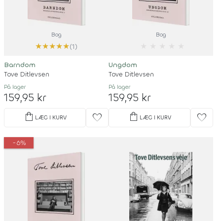
Bog
Bog
★
★
★
★
★
★
★
★
★
★
(1)
Barndom
Ungdom
Tove Ditlevsen
Tove Ditlevsen
På lager
På lager
159,95 kr
159,95 kr
shopping_bag
shopping_bag
favorite
favorite
LÆG I KURV
LÆG I KURV
-6%