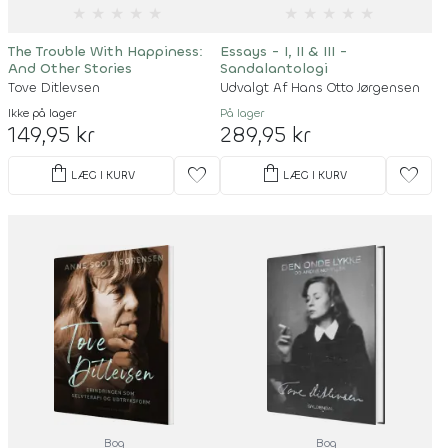
★
★
★
★
★
★
★
★
★
★
The Trouble With Happiness:
Essays - I, II & III -
And Other Stories
Sandalantologi
Tove Ditlevsen
Udvalgt Af Hans Otto Jørgensen
Ikke på lager
På lager
149,95 kr
289,95 kr
shopping_bag
shopping_bag
favorite
favorite
LÆG I KURV
LÆG I KURV
Bog
Bog