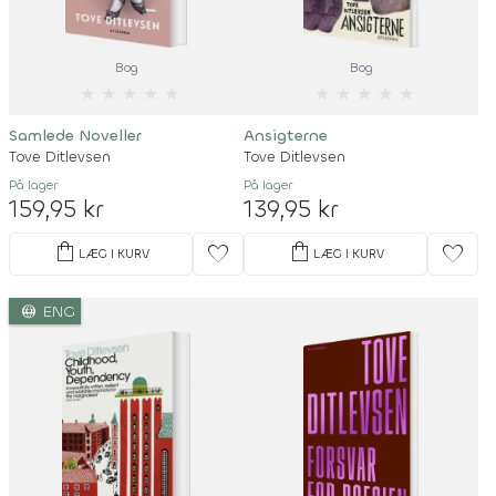
Bog
Bog
★
★
★
★
★
★
★
★
★
★
Samlede Noveller
Ansigterne
Tove Ditlevsen
Tove Ditlevsen
På lager
På lager
159,95 kr
139,95 kr
shopping_bag
shopping_bag
favorite
favorite
LÆG I KURV
LÆG I KURV
language
ENG